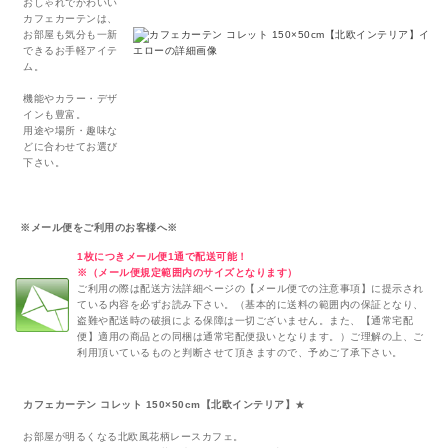
おしゃれでかわいい
カフェカーテンは、
お部屋も気分も一新
できるお手軽アイテ
ム。
機能やカラー・デザ
インも豊富。
用途や場所・趣味な
どに合わせてお選び
下さい。
※メール便をご利用のお客様へ※
1枚につきメール便1通で配送可能！
※（メール便規定範囲内のサイズとなります）
ご利用の際は配送方法詳細ページの【メール便での注意事項】に提示され
ている内容を必ずお読み下さい。（基本的に送料の範囲内の保証となり、
盗難や配送時の破損による保障は一切ございません。また、【通常宅配
便】適用の商品との同梱は通常宅配便扱いとなります。）ご理解の上、ご
利用頂いているものと判断させて頂きますので、予めご了承下さい。
カフェカーテン コレット 150×50cm【北欧インテリア】
★
お部屋が明るくなる北欧風花柄レースカフェ。