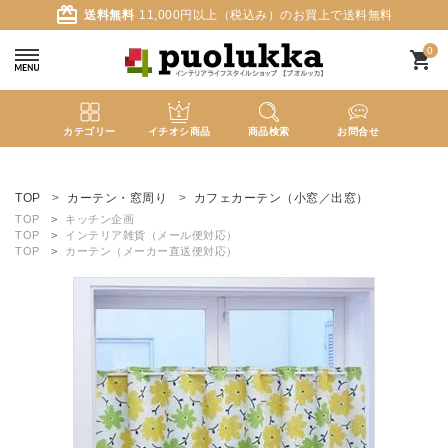
card_giftcard
送料無料
11,000円以上（税込み）のお買上で送料無料
0
shopping_cart
カテゴリー
イチオシ商品
商品検索
お問合せ
ACCOUNT MENU
ようこそ ゲスト 様
TOP
カーテン・窓周り
カフェカーテン（小窓／出窓）
TOP
キッチン企画
TOP
インテリア雑貨（メール便対応）
meeting_room
person
ログイン
新規会員登録
TOP
カーテン（メーカー直送便対応）
search
新着商品
カテゴリーから探す