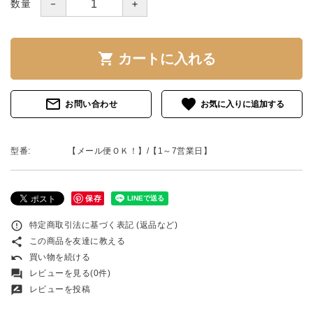
－
＋
数量
shopping_cart
カートに入れる
mail_outline
favorite
お問い合わせ
型番:
【メール便ＯＫ！】/【1～7営業日】
保存
error_outline
特定商取引法に基づく表記 (返品など)
share
この商品を友達に教える
undo
買い物を続ける
forum
レビューを見る(0件)
rate_review
レビューを投稿