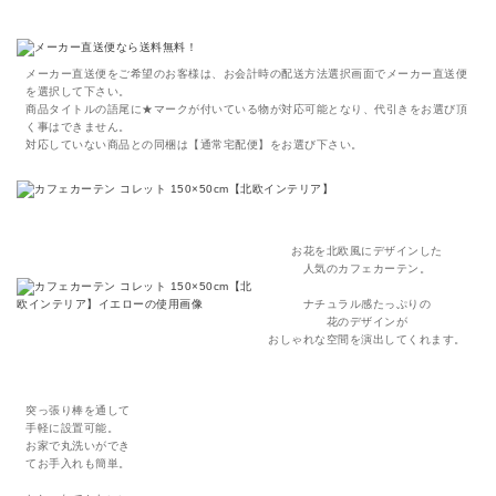
メーカー直送便をご希望のお客様は、お会計時の配送方法選択画面でメーカー直送便
を選択して下さい。
商品タイトルの語尾に★マークが付いている物が対応可能となり、代引きをお選び頂
く事はできません。
対応していない商品との同梱は【通常宅配便】をお選び下さい。
お花を北欧風にデザインした
人気のカフェカーテン。
ナチュラル感たっぷりの
花のデザインが
おしゃれな空間を演出してくれます。
突っ張り棒を通して
手軽に設置可能。
お家で丸洗いができ
てお手入れも簡単。