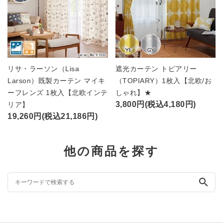
リサ・ラーソン（Lisa
遮光カーテン トピアリー
Larson）既製カーテン マイキ
（TOPIARY）1枚入【北欧/お
ーフレンズ 1枚入【北欧インテ
しゃれ】★
3,800円(税込4,180円)
リア】
19,260円(税込21,186円)
他の商品を探す
search