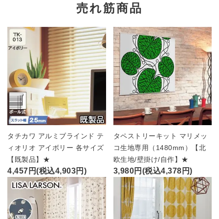
売れ筋商品
タチカワ アルミブラインド テ
タペストリーキット マリメッ
ィオリオ アイボリー 各サイズ
コ生地専用（1480mm）【北
【既製品】★
欧生地/壁掛け/自作】★
4,457円(税込4,903円)
3,980円(税込4,378円)