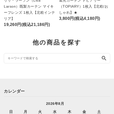
リサ・ラーソン（Lisa
遮光カーテン トピアリー
Larson）既製カーテン マイキ
（TOPIARY）1枚入【北欧/お
ーフレンズ 1枚入【北欧インテ
しゃれ】★
3,800円(税込4,180円)
リア】
19,260円(税込21,186円)
他の商品を探す
search
カレンダー
2026年8月
日
月
火
水
木
金
土