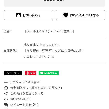
mail_outline
favorite
お問い合わせ
型番:
【メール便ＯＫ！】/【1～10営業日】
残り在庫 0 完売しました！
在庫状況:
【取り寄せ（可/不可）などはお気軽にお問
い合わせ下さい。】個
保存
toc
オプションの値段詳細
error_outline
特定商取引法に基づく表記 (返品など)
share
この商品を友達に教える
undo
買い物を続ける
forum
レビューを見る(0件)