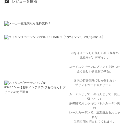
rate_review
レビューを投稿
泡をイメージした美しい水玉模様の
北欧モダンデザイン。
コードスクリーンにプリントを施した
全く新しい新素材の商品。
国内の特許製法でしか作れない
プリントコードスクリーン。
カーテンとして、のれんとして、間仕
切りとして
多機能でおしゃれなパネルカーテン風
の
レースカーテンで、清潔感あるおしゃ
れな
生活空間を演出してくれます。