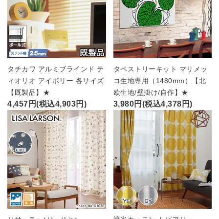
タチカワ アルミブラインド テ
タペストリーキット マリメッ
ィオリオ アイボリー 各サイズ
コ生地専用（1480mm）【北
【既製品】★
欧生地/壁掛け/自作】★
4,457円(税込4,903円)
3,980円(税込4,378円)