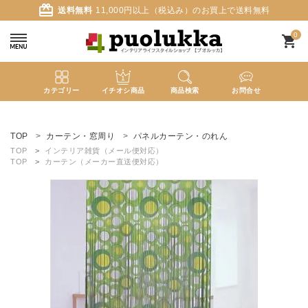
card_giftcard
送料無料
11,000円以上（税込み）のお買上で送料無料
0
shopping_cart
カテゴリー
イチオシ商品
商品検索
お問合せ
ACCOUNT MENU
ようこそ ゲスト 様
TOP
カーテン・窓周り
パネルカーテン・のれん
TOP
インテリア雑貨（メール便対応）
TOP
カーテン（メーカー直送便対応）
meeting_room
person
ログイン
新規会員登録
search
新着商品
カテゴリーから探す