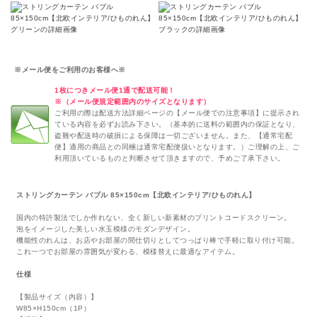
※メール便をご利用のお客様へ※
1枚につきメール便1通で配送可能！
※（メール便規定範囲内のサイズとなります）
ご利用の際は配送方法詳細ページの【メール便での注意事項】に提示され
ている内容を必ずお読み下さい。（基本的に送料の範囲内の保証となり、
盗難や配送時の破損による保障は一切ございません。また、【通常宅配
便】適用の商品との同梱は通常宅配便扱いとなります。）ご理解の上、ご
利用頂いているものと判断させて頂きますので、予めご了承下さい。
ストリングカーテン バブル 85×150cm【北欧インテリア/ひものれん】
国内の特許製法でしか作れない、全く新しい新素材のプリントコードスクリーン。
泡をイメージした美しい水玉模様のモダンデザイン。
機能性のれんは、お店やお部屋の間仕切りとしてつっぱり棒で手軽に取り付け可能。
これ一つでお部屋の雰囲気が変わる、模様替えに最適なアイテム。
仕様
【製品サイズ（内容）】
W85×H150cm（1P）