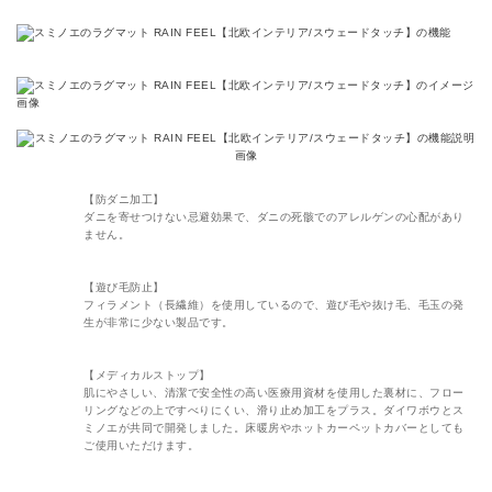
【防ダニ加工】
ダニを寄せつけない忌避効果で、ダニの死骸でのアレルゲンの心配があり
ません。
【遊び毛防止】
フィラメント（長繊維）を使用しているので、遊び毛や抜け毛、毛玉の発
生が非常に少ない製品です。
【メディカルストップ】
肌にやさしい、清潔で安全性の高い医療用資材を使用した裏材に、フロー
リングなどの上ですべりにくい、滑り止め加工をプラス。ダイワボウとス
ミノエが共同で開発しました。床暖房やホットカーペットカバーとしても
ご使用いただけます。