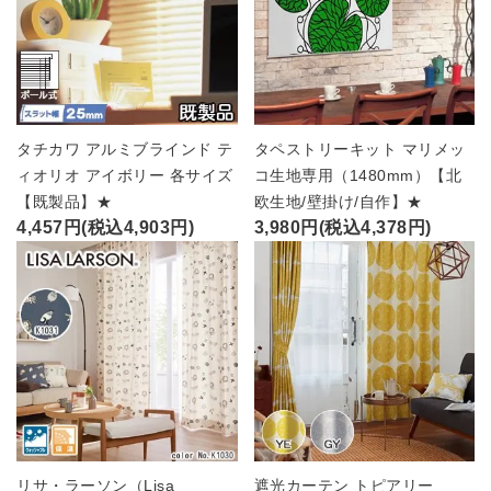
タチカワ アルミブラインド テ
タペストリーキット マリメッ
ィオリオ アイボリー 各サイズ
コ生地専用（1480mm）【北
【既製品】★
欧生地/壁掛け/自作】★
4,457円(税込4,903円)
3,980円(税込4,378円)
リサ・ラーソン（Lisa
遮光カーテン トピアリー