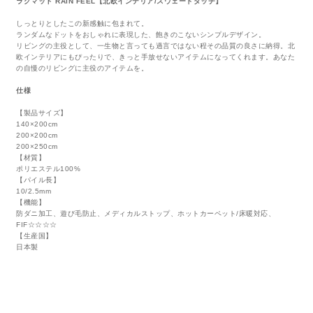
ラグマット RAIN FEEL【北欧インテリア/スウェードタッチ】
しっとりとしたこの新感触に包まれて。
ランダムなドットをおしゃれに表現した、飽きのこないシンプルデザイン。
リビングの主役として、一生物と言っても過言ではない程その品質の良さに納得。北
欧インテリアにもぴったりで、きっと手放せないアイテムになってくれます。あなた
の自慢のリビングに主役のアイテムを。
仕様
【製品サイズ】
140×200cm
200×200cm
200×250cm
【材質】
ポリエステル100%
【パイル長】
10/2.5mm
【機能】
防ダニ加工、遊び毛防止、メディカルストップ、ホットカーペット/床暖対応、
FIF☆☆☆☆
【生産国】
日本製