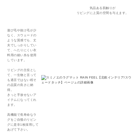
気品ある肌触りが
リビングに上質の空間を与えます。
遊び毛や抜け毛が少
なく、スウェードの
ような質感でも、丈
夫でしっかりしてい
て、へたりにくい衣
料用の細い糸を使用
しています。
リビングの主役とし
て、一生物と言って
も過言ではない程そ
の品質の良さに納
得。
きっと手放せないア
イテムになってくれ
ます。
高機能で長寿命なラ
グをご自慢のリビン
グに是非1枚採用して
あげて下さい。