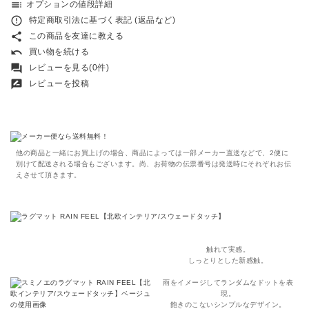
toc
オプションの値段詳細
error_outline
特定商取引法に基づく表記 (返品など)
share
この商品を友達に教える
undo
買い物を続ける
forum
レビューを見る(0件)
rate_review
レビューを投稿
他の商品と一緒にお買上げの場合、商品によっては一部メーカー直送などで、2便に
別けて配送される場合もございます。尚、お荷物の伝票番号は発送時にそれぞれお伝
えさせて頂きます。
触れて実感。
しっとりとした新感触。
雨をイメージしてランダムなドットを表
現。
飽きのこないシンプルなデザイン。