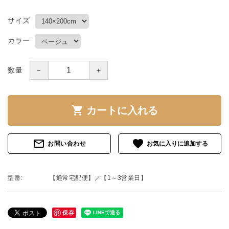
サイズ
カラー
－
＋
数量
shopping_cart
カートに入れる
mail_outline
favorite
お問い合わせ
型番:
【通常宅配便】／【1～3営業日】
保存