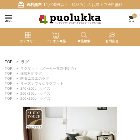
card_giftcard
送料無料
11,000円以上（税込み）のお買上で送料無料
0
shopping_cart
カテゴリー
イチオシ商品
商品検索
お問合せ
ACCOUNT MENU
ようこそ ゲスト 様
TOP
ラグ
TOP
ラグマット（メーカー直送便対応）
TOP
床暖対応ラグ
meeting_room
person
ログイン
新規会員登録
TOP
防ダニ加工のラグ
TOP
リーズナブルなラグマット
TOP
140×200cmサイズ
TOP
200×200cmサイズ
search
TOP
200×250cmサイズ
新着商品
カテゴリーから探す