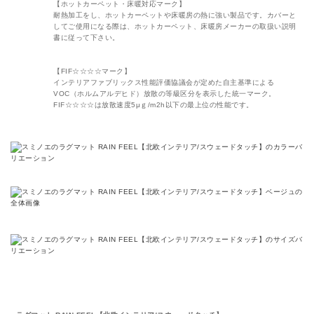
【ホットカーペット・床暖対応マーク】
耐熱加工をし、ホットカーペットや床暖房の熱に強い製品です。カバーと
してご使用になる際は、ホットカーペット、床暖房メーカーの取扱い説明
書に従って下さい。
【FIF☆☆☆☆マーク】
インテリアファブリックス性能評価協議会が定めた自主基準による
VOC（ホルムアルデヒド）放散の等級区分を表示した統一マーク。
FIF☆☆☆☆は放散速度5μｇ/m2h以下の最上位の性能です。