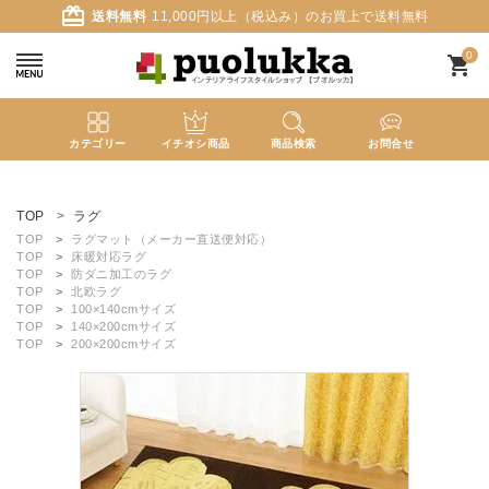
card_giftcard
送料無料
11,000円以上（税込み）のお買上で送料無料
0
shopping_cart
カテゴリー
イチオシ商品
商品検索
お問合せ
ACCOUNT MENU
ようこそ ゲスト 様
TOP
ラグ
TOP
ラグマット（メーカー直送便対応）
TOP
床暖対応ラグ
meeting_room
person
ログイン
新規会員登録
TOP
防ダニ加工のラグ
TOP
北欧ラグ
TOP
100×140cmサイズ
TOP
140×200cmサイズ
search
TOP
200×200cmサイズ
新着商品
カテゴリーから探す