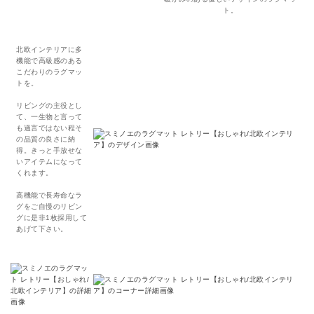
ト。
北欧インテリアに多
機能で高級感のある
こだわりのラグマッ
トを。
リビングの主役とし
て、一生物と言って
も過言ではない程そ
の品質の良さに納
得。きっと手放せな
いアイテムになって
くれます。
高機能で長寿命なラ
グをご自慢のリビン
グに是非1枚採用して
あげて下さい。