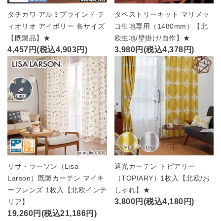
タチカワ アルミブラインド テ
タペストリーキット マリメッ
ィオリオ アイボリー 各サイズ
コ生地専用（1480mm）【北
【既製品】★
欧生地/壁掛け/自作】★
4,457円(税込4,903円)
3,980円(税込4,378円)
リサ・ラーソン（Lisa
遮光カーテン トピアリー
Larson）既製カーテン マイキ
（TOPIARY）1枚入【北欧/お
ーフレンズ 1枚入【北欧インテ
しゃれ】★
3,800円(税込4,180円)
リア】
19,260円(税込21,186円)