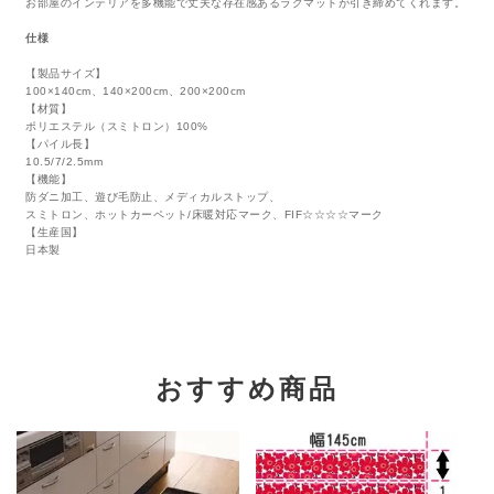
お部屋のインテリアを多機能で丈夫な存在感あるラグマットが引き締めてくれます。
仕様
【製品サイズ】
100×140cm、140×200cm、200×200cm
【材質】
ポリエステル（スミトロン）100%
【パイル長】
10.5/7/2.5mm
【機能】
防ダニ加工、遊び毛防止、メディカルストップ、
スミトロン、ホットカーペット/床暖対応マーク、FIF☆☆☆☆マーク
【生産国】
日本製
おすすめ商品