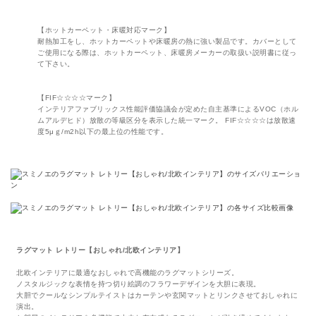
【ホットカーペット・床暖対応マーク】
耐熱加工をし、ホットカーペットや床暖房の熱に強い製品です。カバーとして
ご使用になる際は、ホットカーペット、床暖房メーカーの取扱い説明書に従っ
て下さい。
【FIF☆☆☆☆マーク】
インテリアファブリックス性能評価協議会が定めた自主基準によるVOC（ホル
ムアルデヒド）放散の等級区分を表示した統一マーク。 FIF☆☆☆☆は放散速
度5μｇ/m2h以下の最上位の性能です。
ラグマット レトリー【おしゃれ/北欧インテリア】
北欧インテリアに最適なおしゃれで高機能のラグマットシリーズ。
ノスタルジックな表情を持つ切り絵調のフラワーデザインを大胆に表現。
大胆でクールなシンプルテイストはカーテンや玄関マットとリンクさせておしゃれに
演出。