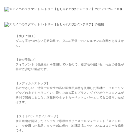
【防ダニ加工】
ダニを寄せつけない忌避効果で、ダニの死骸でのアレルゲンの心配がありませ
ん。
【遊び毛防止】
フィラメント（長繊維）を使用しているので、遊び毛や抜け毛、毛玉の発生が
非常に少ない製品です。
【メディカルストップ】
肌にやさしい、清潔で安全性の高い医療用資材を使用した裏材に、フローリン
グなどの上ですべりにくい、滑り止め加工をプラス。ダイワボウとスミノエが
共同で開発しました。床暖房やホットカーペットカバーとしてもご使用いただ
けます。
【スミトロン スタイルマーク】
住江織物が開発したインテリア専用のポリエステルフィラメント「スミトロ
ン」を使用した製品。タッチ感に優れ、地球環境にやさしいエコロジーな繊維
です。