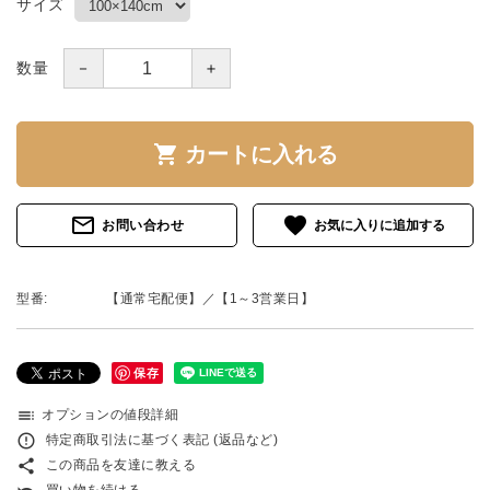
サイズ
－
＋
数量
shopping_cart
カートに入れる
mail_outline
favorite
お問い合わせ
型番:
【通常宅配便】／【1～3営業日】
保存
toc
オプションの値段詳細
error_outline
特定商取引法に基づく表記 (返品など)
share
この商品を友達に教える
買い物を続ける