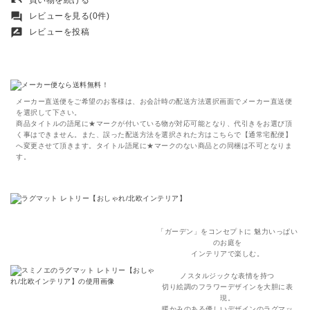
undo
forum
レビューを見る(0件)
rate_review
レビューを投稿
メーカー直送便をご希望のお客様は、お会計時の配送方法選択画面でメーカー直送便
を選択して下さい。
商品タイトルの語尾に★マークが付いている物が対応可能となり、代引きをお選び頂
く事はできません。また、誤った配送方法を選択された方はこちらで【通常宅配便】
へ変更させて頂きます。タイトル語尾に★マークのない商品との同梱は不可となりま
す。
「ガーデン」をコンセプトに 魅力いっぱい
のお庭を
インテリアで楽しむ。
ノスタルジックな表情を持つ
切り絵調のフラワーデザインを大胆に表
現。
暖かみのある優しいデザインのラグマッ