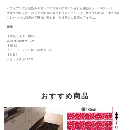
ハワイアンでお馴染みのモンステラ柄がデザインされた南国イメージのレース。
機能性のれんは、お店やお部屋の間仕切りとしてつっぱり棒で手軽に取り付け可能。
これ一つでお部屋の雰囲気が変わる、模様替えに最適なアイテム。
仕様
【製品サイズ（内容）】
W85×H150cm（1P）
【機能】
ミラーカーテン仕様、自由カット
【材質】
ポリエステル100%
おすすめ商品