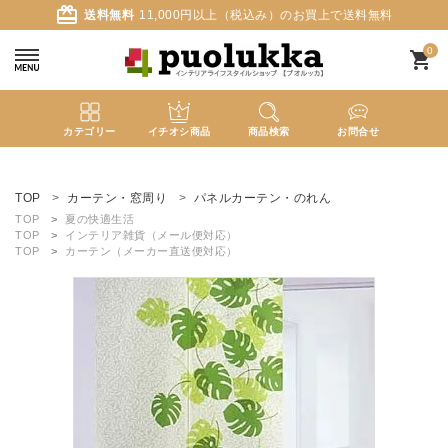
card_giftcard
送料無料
11,000円以上（税込み）のお買上で送料無料
0
shopping_cart
カテゴリー
イチオシ商品
商品検索
お問合せ
ACCOUNT MENU
ようこそ ゲスト 様
TOP
カーテン・窓周り
パネルカーテン・のれん
TOP
夏の快適生活
TOP
インテリア雑貨（メール便対応）
meeting_room
person
ログイン
新規会員登録
TOP
カーテン（メーカー直送便対応）
search
新着商品
カテゴリーから探す