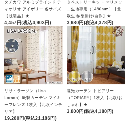
タチカワ アルミブラインド テ
タペストリーキット マリメッ
ィオリオ アイボリー 各サイズ
コ生地専用（1480mm）【北
【既製品】★
欧生地/壁掛け/自作】★
4,457円(税込4,903円)
3,980円(税込4,378円)
リサ・ラーソン（Lisa
遮光カーテン トピアリー
Larson）既製カーテン マイキ
（TOPIARY）1枚入【北欧/お
ーフレンズ 1枚入【北欧インテ
しゃれ】★
3,800円(税込4,180円)
リア】
19,260円(税込21,186円)