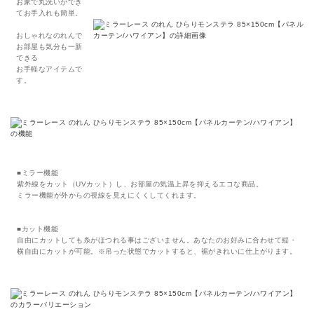
お家で丸洗いができ
てお手入れも簡単。
おしゃれなのれんで
お部屋も気分も一新
できる
お手軽なアイテムで
す。
■ミラー機能
紫外線をカット（UVカット）し、お部屋の気温上昇を抑えるエコな商品。
ミラー機能が外からの視線を見えにくくしてくれます。
■カット機能
自由にカットしても糸がほつれる事はございません。あなたのお好みに合わせて縦・
横自由にカットが可能。※吊った状態でカットすると、裾がきれいに仕上がります。