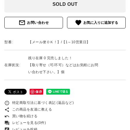
SOLD OUT
mail_outline
favorite
お問い合わせ
型番:
【メール便ＯＫ！】/【1～10営業日】
残り在庫 0 完売しました！
在庫状況:
【取り寄せ（可/不可）などはお気軽にお問
い合わせ下さい。】個
保存
error_outline
特定商取引法に基づく表記 (返品など)
share
この商品を友達に教える
undo
買い物を続ける
forum
レビューを見る(0件)
rate_review
レビューを投稿