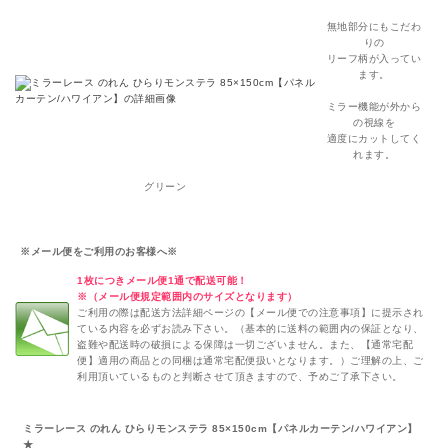
無地部分にもこだわ
りの
リーフ柄が入ってい
ます。
ミラー機能が外から
の視線を
適度にカットしてく
れます。
グリーン
※メール便をご利用のお客様へ※
1枚につきメール便1通で配送可能！
※（メール便規定範囲内のサイズとなります）
ご利用の際は配送方法詳細ページの【メール便での注意事項】に提示され
ている内容を必ずお読み下さい。（基本的に送料の範囲内の保証となり、
盗難や配送時の破損による保障は一切ございません。また、【通常宅配
便】適用の商品との同梱は通常宅配便扱いとなります。）ご理解の上、ご
利用頂いているものと判断させて頂きますので、予めご了承下さい。
ミラーレース のれん ひらりモンステラ 85×150cm【パネルカーテン/ハワイアン】
★