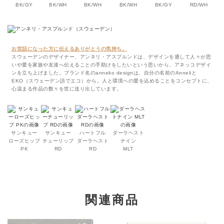
BK/GY
BK/WH
BK/WH
BK/WH
BK/GY
RD/WH
お世話になった方に伝えるありがとうの気持ち。
スウェーデンのデザイナー、アンネリ・アスプルンドは、デザインを通して人々が思
いや愛を家族や友達へ伝えることの手助けをしたいという思いから、アネッコデザイ
ンを立ち上げました。ブランド名のanneko designは、自分の名前のAnneliと
EKO（スウェーデン語でエコ）から。人と環境への愛を込めることをコンセプトに、
心温まる作品の数々を世に送り出しています。
サンキュー
サンキュー
ハートフル
ダーラヘスト
ローズヒップ
チューリップ
ダーラヘスト
ナイン
PK
RD
RD
MLT
関連商品