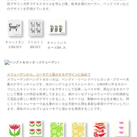
芸デザイン大学でテキスタイルを学んだ後、欧米企業のカーテン、ベッドリネンなど
のデザインを手掛けています。
キャットモン
リトルミミ
キャットシス
スBK/GY
BK/GY
ターズBK 大
スウェーデンから、ユーモアと温かさをデザインに込めて
スウェーデンのベングト＆ロッタは、ベングト・リベンドベリとロッタ・グラーベ夫
妻のデザインチームです。夫のベングトはイラストレーター。1990年に牛をモチー
フにしたキャンドル・スタンドをデザインして以来、ムースや羊、馬などをモチーフ
にして数多くの作品を発表してきました。彼のコンセプトはスウェーデンの伝統的な
工芸品を新しい表現でデザインすること。モチーフは、動物や小さな生き物たち。同
じくイラストレーターである妻のロッタは天使や人間を多彩な表現でデザインしてい
ます。彼女のコンセプトはユーモアと温かさを表現することです。