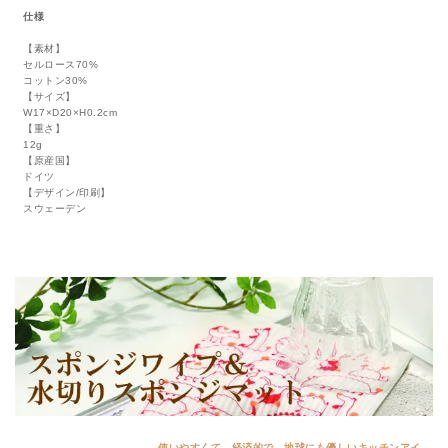
仕様
【素材】
セルロース70%
コットン30%
【サイズ】
W17×D20×H0.2cm
【重さ】
12g
【原産国】
ドイツ
【デザイン/印刷】
スウェーデン
使いやすくて、経済的で、地球にも優しいキッチンアイ