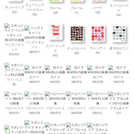
チューリップ
スリーピッグ
チューリップ
バード
ブルーム
ブルーム
コースター
ス
RD
OR
GR
YL
RD
PK
ベングトキャ
ベングトキャ
スリードッグ
ット
キャンディ
チョコレート
迷子のヒツジ
ット
ス
WH/GY
PK
BR
GY
BK/GY
RD
白クマ
白クマ
白クマ
白クマ
白クマ
フィッシュ
WH/GY
WH/BL
WH/PK
WH/GR
WH/PR
BL
ベビーハート
ベビーハート
ベビーハート
ベビーハート
ベビーハート
アダム&イヴ
WH/GY
WH/OR
WH/PK
WH/GR
WH/YL
GY