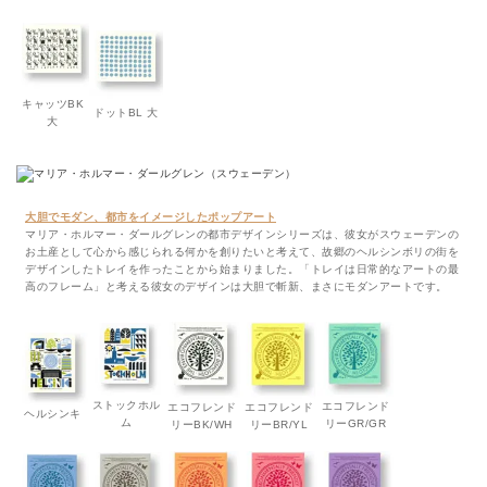
キャッツBK
ドットBL 大
大
大胆でモダン、都市をイメージしたポップアート
マリア・ホルマー・ダールグレンの都市デザインシリーズは、彼女がスウェーデンの
お土産として心から感じられる何かを創りたいと考えて、故郷のヘルシンボリの街を
デザインしたトレイを作ったことから始まりました。「トレイは日常的なアートの最
高のフレーム」と考える彼女のデザインは大胆で斬新、まさにモダンアートです。
ストックホル
エコフレンド
エコフレンド
エコフレンド
ヘルシンキ
ム
リーGR/GR
リーBK/WH
リーBR/YL