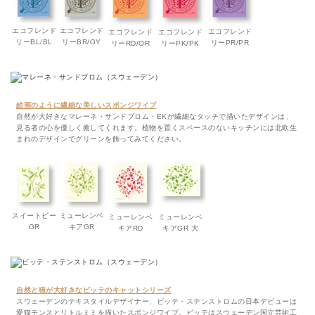
エコフレンド
エコフレンド
エコフレンド
エコフレンド
エコフレンド
リーBL/BL
リーBR/GY
リーPR/PR
リーRD/OR
リーPK/PK
絵画のように繊細な美しいスポンジワイプ
自然が大好きなマレーネ・サンドブロム・EKが繊細なタッチで描いたデザインは、
見る者の心を優しく癒してくれます。植物を置くスペースのないキッチンには北欧生
まれのデザインでグリーンを飾ってみてください。
スイートピー
ミューレンベ
ミューレンベ
ミューレンベ
GR
キアGR
キアRD
キアGR 大
自然と猫が大好きなビッテのキャットシリーズ
スウェーデンのテキスタイルデザイナー、ビッテ・ステンストロムの日本デビューは
愛猫モンスとリトルミミを描いたスポンジワイプ。ビッテはスウェーデン国立芸術工