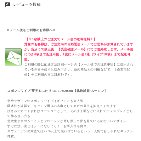
rate_review
レビューを投稿
※メール便をご利用のお客様へ※
【※3枚以上のご注文でメール便の送料無料！】
対象のお客様は、ご注文時の自動返信メールでは送料が加算されています
が、当店にて修正後、【受注確認メール】にてご連絡致します。メール便
につき6枚まで配送可能。1度にメール便3通（ワイプ18枚）まで配送可
能。
ご利用の際は配送方法詳細ページの【メール便での注意事項】に提示され
ている内容を必ずお読み下さい。他の商品との同梱などで、【通常宅配
便】をご利用の方は対象外です。
スポンジワイプ 夢見るふたり BL 17×20cm【北欧雑貨/ムーミン】
北欧デザインのスポンジワイプはギフトにも大人気。
吸水性が抜群で、キッチン周りの布巾としてカビの発生を抑えてくれます。
はさみでカットすればコースターとして、そのまま額などに入れてディスプレイとし
て飾る使い方も。
北欧生まれのムーミンとフローレンが寄り添って夢を見ているかわいいデザイン。
すぐに洗い流せばシミになりにくく、お手入れも簡単。
スウェーデンの家庭では99%以上で使われているという、人気でおしゃれなキッチン
雑貨。