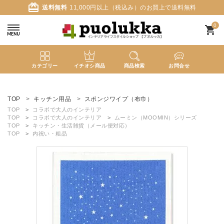
card_giftcard
送料無料
11,000円以上（税込み）のお買上で送料無料
0
shopping_cart
カテゴリー
イチオシ商品
商品検索
お問合せ
ACCOUNT MENU
ようこそ ゲスト 様
TOP
キッチン用品
スポンジワイプ（布巾）
TOP
コラボで大人のインテリア
TOP
コラボで大人のインテリア
ムーミン（MOOMIN）シリーズ
meeting_room
person
ログイン
新規会員登録
TOP
キッチン・生活雑貨（メール便対応）
TOP
内祝い・粗品
search
新着商品
カテゴリーから探す