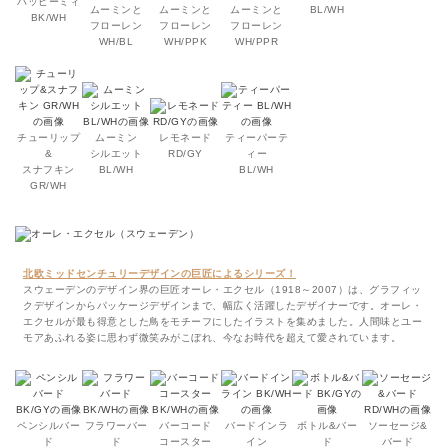
ハッピーミィ
ムーミンと
ムーミンと
ムーミンと
BL/WH
BK/WH
フローレン
フローレン
フローレン
WH/BL
WH/PPK
WH/PPR
チューリップ
ムーミン
レモネード
ティーパーテ
&
シルエット
RD/GY
ィー
スナフキン
BL/WH
BL/WH
GR/WH
北欧ミッドセンチュリーデザインの巨匠によるシリーズ！
スウェーデンのデザイン界の巨匠オーレ・エクセル（1918～2007）は、グラフィッ
クデザインからパッケージデザインまで、幅広く活躍したデザイナーです。オーレ・
エクセルが最も得意とした鳥をモチーフにしたイラストを集めました。人間味とユー
モアあふれる姿に思わず微笑みがこぼれ、今なお時代を超えて愛されています。
ペンシルバー
フラワーバー
バーコード
バードインラ
ボトル&バー
ソーセージ&
ド
ド
コースター
イン
ド
バード