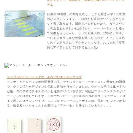
テム
自重の10倍以上の水を吸収し、しかも乾きが早くて衛生
的なスポンジワイプ。こぼれたお醤油やワインなどもス
ッと吸い取ります。繊維ケバもゼロだから、ガラスやツ
ヤのある面もきれいに拭けます。ペーパータオルと違っ
て何度も使えるから、とっても経済的。北欧のデザイナ
ーによるカラフルな絵柄も沢山あるので、キッチンまわ
りのインテリアにもアクセントになる、おしゃれで実用
的なアイテムとして日本でも大人気♪
シンプルでチャーミングな、心なごむキッチングッズ
アンナ・ペーターマンは映画監督の父、テキスタイル・アーティストの母からの影響
で、小さな頃からデザインや色彩に興味を持っていました。ウメオ大学で文化を学ん
だ後、専門学校でテキスタイルと服飾デザインを学び、現在はフリーランスのデザイ
ナーとして活躍しています。日本でのデビューは2001年5月のサスティナブル・デザ
イン展でのスポンジワイプ。シンプルでクリーンなデザインは、日本でもファンが多
く、編集者やスタイリストの間では「アナペタ」と呼ばれているとか。。。