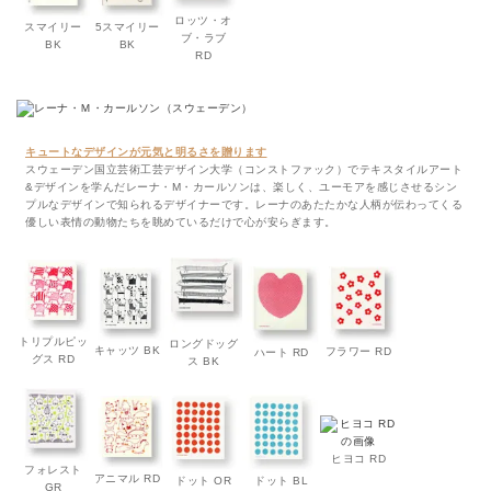
ロッツ・オ
スマイリー
5スマイリー
ブ・ラブ
BK
BK
RD
キュートなデザインが元気と明るさを贈ります
スウェーデン国立芸術工芸デザイン大学（コンストファック）でテキスタイルアート
&デザインを学んだレーナ・M・カールソンは、楽しく、ユーモアを感じさせるシン
プルなデザインで知られるデザイナーです。レーナのあたたかな人柄が伝わってくる
優しい表情の動物たちを眺めているだけで心が安らぎます。
トリプルピッ
ロングドッグ
キャッツ BK
フラワー RD
ハート RD
グス RD
ス BK
ヒヨコ RD
フォレスト
アニマル RD
ドット OR
ドット BL
GR