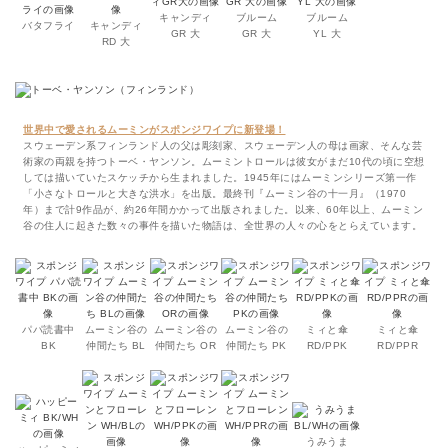
キャンディ
ブルーム
ブルーム
バタフライ
キャンディ
GR 大
GR 大
YL 大
RD 大
世界中で愛されるムーミンがスポンジワイプに新登場！
スウェーデン系フィンランド人の父は彫刻家、スウェーデン人の母は画家、そんな芸
術家の両親を持つトーベ・ヤンソン。ムーミントロールは彼女がまだ10代の頃に空想
しては描いていたスケッチから生まれました。1945年にはムーミンシリーズ第一作
「小さなトロールと大きな洪水」を出版。最終刊『ムーミン谷の十一月』（1970
年）まで計9作品が、約26年間かかって出版されました。以来、60年以上、ムーミン
谷の住人に起きた数々の事件を描いた物語は、全世界の人々の心をとらえています。
パパ読書中
ムーミン谷の
ムーミン谷の
ムーミン谷の
ミィと傘
ミィと傘
BK
仲間たち BL
仲間たち OR
仲間たち PK
RD/PPK
RD/PPR
うみうま