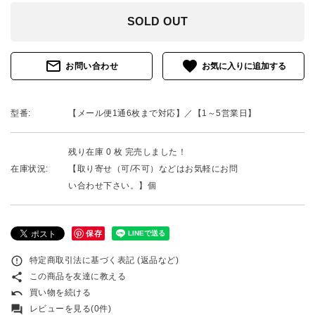
SOLD OUT
mail_outline
favorite
お問い合わせ
型番:
【メール便1通6枚まで対応】／【1～5営業日】
残り在庫 0 枚 完売しました！
在庫状況:
【取り寄せ（可/不可）などはお気軽にお問
い合わせ下さい。】個
保存
error_outline
特定商取引法に基づく表記 (返品など)
share
この商品を友達に教える
undo
買い物を続ける
forum
レビューを見る(0件)