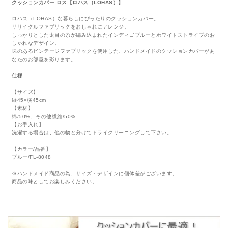
クッションカバー ロス【ロハス（LOHAS）】
ロハス（LOHAS）な暮らしにぴったりのクッションカバー。
リサイクルファブリックをおしゃれにアレンジ。
しっかりとした太目の糸が編み込まれたインディゴブルーとホワイトストライプのお
しゃれなデザイン。
味のあるビンテージファブリックを使用した、ハンドメイドのクッションカバーがあ
なたのお部屋を彩ります。
仕様
【サイズ】
縦45×横45cm
【素材】
綿/50%、その他繊維/50%
【お手入れ】
洗濯する場合は、他の物と分けてドライクリーニングして下さい。
【カラー/品番】
ブルー/FL-8048
※ハンドメイド商品の為、サイズ・デザインに個体差がございます。
商品の味としてお楽しみください。