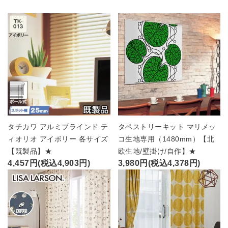
タチカワ アルミブラインド テ
タペストリーキット マリメッ
ィオリオ アイボリー 各サイズ
コ生地専用（1480mm）【北
【既製品】★
欧生地/壁掛け/自作】★
4,457円(税込4,903円)
3,980円(税込4,378円)