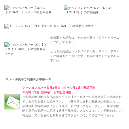
※洗濯する場合は、他の物と分けてドライクリーニ
ングにして下さい。
こちらの商品はハンドメイドの為、サイズ・デザイ
ンに個体差がございます。商品の味としてお楽しみ
下さい。
※メール便をご利用のお客様へ※
クッションカバー各種2個までメール便1通で配送可能！
※同時に3通（計6枚）まで配送可能。
ご利用の際は配送方法詳細ページの【メール便での注意事項】に提示され
ている内容を必ずお読み下さい。（基本的に送料の範囲内の保証となり、
盗難や配送時の破損による保障は一切ございません。また、【通常宅配
便】適用の商品との同梱は通常宅配便扱いとなります。）ご理解の上、ご
利用頂いているものと判断させて頂きますので、予めご了承下さい。