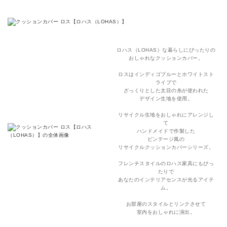
ロハス（LOHAS）な暮らしにぴったりの
おしゃれなクッションカバー。
ロスはインディゴブルーとホワイトスト
ライプで
ざっくりとした太目の糸が使われた
デザイン生地を使用。
リサイクル生地をおしゃれにアレンジし
て
ハンドメイドで作製した
ビンテージ風の
リサイクルクッションカバーシリーズ。
フレンチスタイルのロハス家具にもぴっ
たりで
あなたのインテリアセンスが光るアイテ
ム。
お部屋のスタイルとリンクさせて
室内をおしゃれに演出。