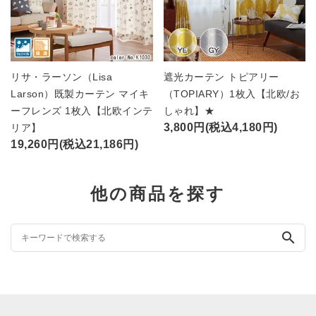
リサ・ラーソン（Lisa
遮光カーテン トピアリー
Larson）既製カーテン マイキ
（TOPIARY）1枚入【北欧/お
ーフレンズ 1枚入【北欧インテ
しゃれ】★
3,800円(税込4,180円)
リア】
19,260円(税込21,186円)
他の商品を探す
search