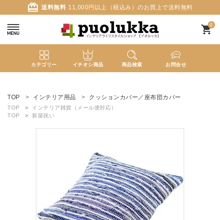
card_giftcard
送料無料
11,000円以上（税込み）のお買上で送料無料
0
shopping_cart
カテゴリー
イチオシ商品
商品検索
お問合せ
ACCOUNT MENU
ようこそ ゲスト 様
TOP
インテリア用品
クッションカバー／座布団カバー
TOP
インテリア雑貨（メール便対応）
TOP
新築祝い
meeting_room
person
ログイン
新規会員登録
search
新着商品
カテゴリーから探す