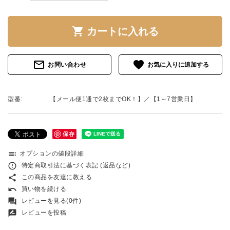
shopping_cart
カートに入れる
mail_outline
favorite
お問い合わせ
型番:
【メール便1通で2枚までOK！】／【1～7営業日】
保存
toc
オプションの値段詳細
error_outline
特定商取引法に基づく表記 (返品など)
share
この商品を友達に教える
undo
買い物を続ける
forum
レビューを見る(0件)
rate_review
レビューを投稿