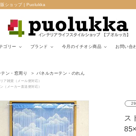
プ | Puolukka
テゴリー
ブランド
今月のイチオシ商品
お問い合
カーテン・窓周
ーテン・窓周り
パネルカーテン・のれん
マリメッコ
ラグ
山崎実業
り
リア雑貨（メール便対応）
ン（メーカー直送便対応）
生地（ファブリ
リサ・ラーソ
ジョセフ
キッチン用品
ック）
ン
ョセフ
29
ス
8