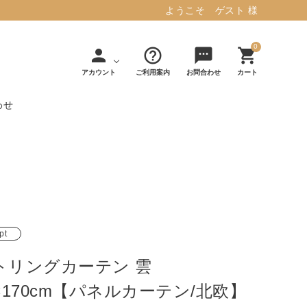
ようこそ ゲスト 様
0
person
help_outline
sms
shopping_cart
アカウント
ご利用案内
お問合わせ
カート
わせ
タフテッド ラグマット ミント
マット／カーペ
デコレ
フィンレイソ
インテリア用品
【春夏/洗える/人気】
ット
（DECOLE）
ン
毎日の暮らしに安心と快適を与え、生活
・ジ
アッシュコン
アドルノ
を楽しくしてくれるデザインラグ。
日用品
雑貨
セプト
（adorno）
pt
10,728円(税込11,801円)
トリングカーテン 雲
詳しく見る
5×170cm【パネルカーテン/北欧】