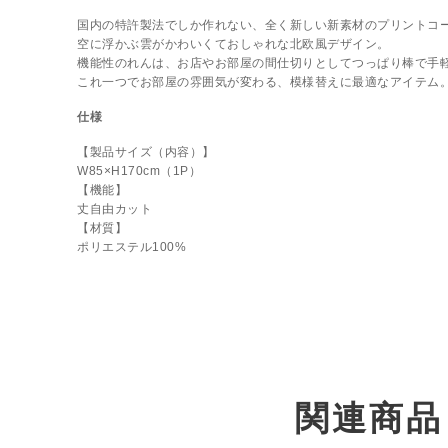
国内の特許製法でしか作れない、全く新しい新素材のプリントコ
空に浮かぶ雲がかわいくておしゃれな北欧風デザイン。
機能性のれんは、お店やお部屋の間仕切りとしてつっぱり棒で手
これ一つでお部屋の雰囲気が変わる、模様替えに最適なアイテム
仕様
【製品サイズ（内容）】
W85×H170cm（1P）
【機能】
丈自由カット
【材質】
ポリエステル100%
関連商品