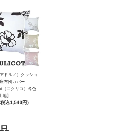
o（アドルノ）クッショ
/座布団カバー
icot（コクリコ）各色
生地】
(税込1,540円)
品