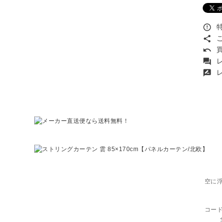
特
error_outline
こ
share
買
undo
レ
forum
レ
rate_review
空に
コー