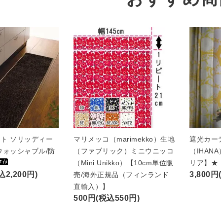
ト ソリッディー
マリメッコ（marimekko）生地
遮光カー
ウォッシャブル/防
（ファブリック）ミニウニッコ
（IHAN
（Mini Unikko）【10cm単位販
リア】★
込2,200円)
3,800円
売/海外正規品（フィンランド
直輸入）】
500円(税込550円)