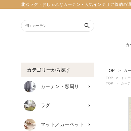
北欧ラグ・おしゃれなカーテン・人気インテリア収納の通販ショッ
search
カ
ACCOUNT MENU
ようこそ ゲスト 様
カテゴリーから探す
TOP
カ
TOP
インテ
meeting_room
person
TOP
カーテ
ログイン
新規会員登録
カーテン・窓周り
search
ラグ
新着商品
マット／カーペット