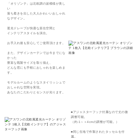
「オリゾンテ」は北欧調の波模様が美し
い
落ち着きを出した大人かわいいおしゃれ
なデザイン。
遮光ドレープが快適な居住空間と
インテリアスタイルを演出。
お手入れ後も安心してご使用頂けます。
また、デザインカーテンでは今までにな
かった
豊富な既製サイズを取り揃え、
どんな窓にも手軽におしゃれを楽しめま
す。
モデルルームのようなスタイリッシュで
おしゃれな空間を実現。
あなたのこだわりとセンスが光ります。
■アジャスターフック付属なので丈の微
調整可能。
（約-1～＋4cmの調整が可能。）
■同じ生地で作製されたタッセルを付
属。