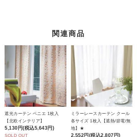
関連商品
遮光カーテン ベニエ 1枚入
ミラーレースカーテン クール
【北欧インテリア】
各サイズ 1枚入【遮熱/節電/無
5,130円(税込5,643円)
地】★
2,552円(税込2,807円)
SOLD OUT