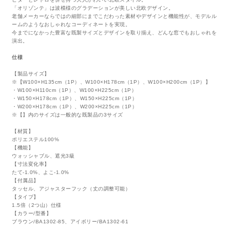
「オリゾンテ」は波模様のグラデーションが美しい北欧デザイン。
老舗メーカーならではの細部にまでこだわった素材やデザインと機能性が、モデルル
ームのようなおしゃれなコーディネートを実現。
今までになかった豊富な既製サイズとデザインを取り揃え、どんな窓でもおしゃれを
演出。
仕様
【製品サイズ】
※【W100×H135cm（1P）、W100×H178cm（1P）、W100×H200cm（1P）】
・W100×H110cm（1P）、W100×H225cm（1P）
・W150×H178cm（1P）、W150×H225cm（1P）
・W200×H178cm（1P）、W200×H225cm（1P）
※【】内のサイズは一般的な既製品の3サイズ
【材質】
ポリエステル100%
【機能】
ウォッシャブル、遮光3級
【寸法変化率】
たて-1.0%、よこ-1.0%
【付属品】
タッセル、アジャスターフック（丈の調整可能）
【タイプ】
1.5倍（2つ山）仕様
【カラー/型番】
ブラウン/BA1302-85、アイボリー/BA1302-61