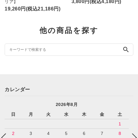
3,800円(税込4,180円)
リア】
19,260円(税込21,186円)
他の商品を探す
search
カレンダー
2026年8月
日
月
火
水
木
金
土
1
2
3
4
5
6
7
8