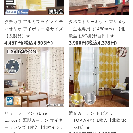
タチカワ アルミブラインド テ
タペストリーキット マリメッ
ィオリオ アイボリー 各サイズ
コ生地専用（1480mm）【北
【既製品】★
欧生地/壁掛け/自作】★
4,457円(税込4,903円)
3,980円(税込4,378円)
リサ・ラーソン（Lisa
遮光カーテン トピアリー
Larson）既製カーテン マイキ
（TOPIARY）1枚入【北欧/お
ーフレンズ 1枚入【北欧インテ
しゃれ】★