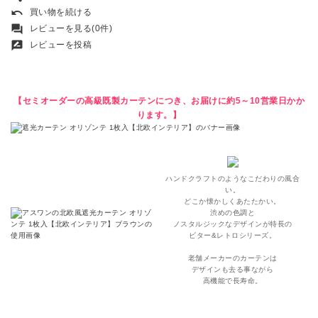
undo
買い物を続ける
forum
レビューを見る(0件)
rate_review
レビューを投稿
【セミオーダーの高級既製カーテンにつき、お届けに約5～10営業日かか
ります。】
ハンドクラフトのようなこだわりの風合
い。
どこか懐かしくあたたかい。
渋めの色調と
ノスタルジックなデザインが特長の
ビター&レトロシリーズ。
老舗メーカーのカーテンは
デザインも去る事ながら
高機能で長寿命。