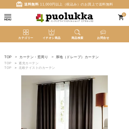
card_giftcard
送料無料
11,000円以上（税込み）のお買上で送料無料
0
shopping_cart
カテゴリー
イチオシ商品
商品検索
お問合せ
ACCOUNT MENU
ようこそ ゲスト 様
TOP
カーテン・窓周り
厚地（ドレープ）カーテン
TOP
遮光カーテン
TOP
北欧テイストのカーテン
meeting_room
person
ログイン
新規会員登録
search
新着商品
カテゴリーから探す