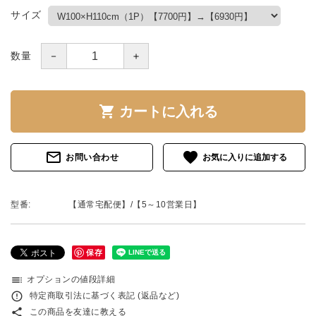
サイズ
－
＋
数量
shopping_cart
カートに入れる
mail_outline
favorite
お問い合わせ
型番:
【通常宅配便】/【5～10営業日】
保存
toc
オプションの値段詳細
error_outline
特定商取引法に基づく表記 (返品など)
share
この商品を友達に教える