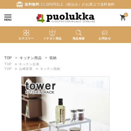
card_giftcard
送料無料
11,000円以上（税込み）のお買上で送料無料
0
shopping_cart
カテゴリー
イチオシ商品
商品検索
お問合せ
ACCOUNT MENU
ようこそ ゲスト 様
TOP
キッチン用品
収納
TOP
キッチン企画
TOP
山崎実業
キッチン収納
meeting_room
person
ログイン
新規会員登録
search
新着商品
カテゴリーから探す