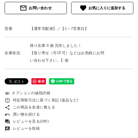
mail_outline
favorite
お問い合わせ
型番:
【通常宅配便】／【1～7営業日】
残り在庫 0 個 完売しました！
在庫状況:
【取り寄せ（可/不可）などはお気軽にお問
い合わせ下さい。】個
保存
toc
オプションの値段詳細
error_outline
特定商取引法に基づく表記 (返品など)
share
この商品を友達に教える
undo
買い物を続ける
forum
レビューを見る(0件)
rate_review
レビューを投稿