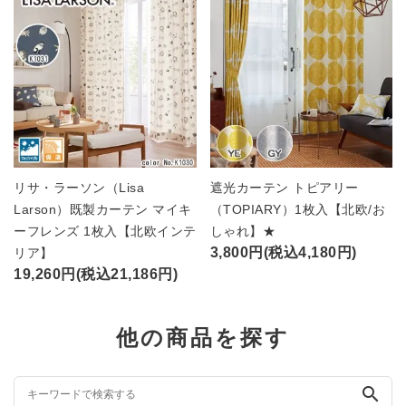
リサ・ラーソン（Lisa
遮光カーテン トピアリー
Larson）既製カーテン マイキ
（TOPIARY）1枚入【北欧/お
ーフレンズ 1枚入【北欧インテ
しゃれ】★
3,800円(税込4,180円)
リア】
19,260円(税込21,186円)
他の商品を探す
search