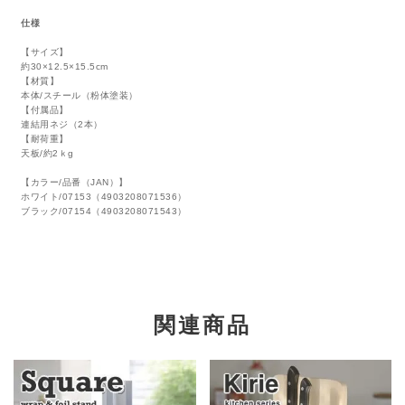
仕様
【サイズ】
約30×12.5×15.5cm
【材質】
本体/スチール（粉体塗装）
【付属品】
連結用ネジ（2本）
【耐荷重】
天板/約2ｋg
【カラー/品番（JAN）】
ホワイト/07153（4903208071536）
ブラック/07154（4903208071543）
関連商品