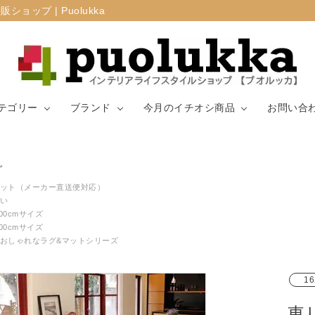
プ | Puolukka
テゴリー
ブランド
今月のイチオシ商品
お問い合
カーテン・窓周
グ
マリメッコ
ラグ
山崎実業
り
ット（メーカー直送便対応）
い
200cmサイズ
生地（ファブリ
リサ・ラーソ
ジョセフ
キッチン用品
200cmサイズ
ック）
ン
ョセフ
おしゃれなラグ&マットシリーズ
16
東リ