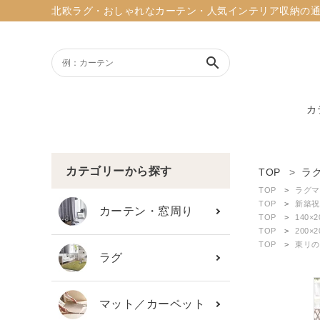
北欧ラグ・おしゃれなカーテン・人気インテリア収納の通販ショッ
search
カ
ACCOUNT MENU
ようこそ ゲスト 様
カテゴリーから探す
TOP
ラ
TOP
ラグマ
meeting_room
person
TOP
新築祝
ログイン
新規会員登録
カーテン・窓周り
TOP
140×
TOP
200×
TOP
東リの
search
ラグ
新着商品
マット／カーペット