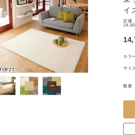
イ
定価
24,0
14
カラ
サイ
数量