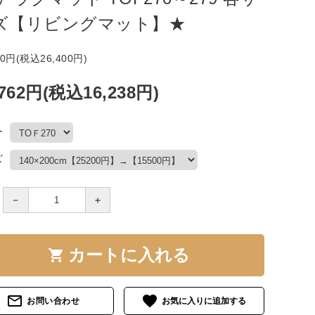
ズ【リビングマット】★
00円(税込26,400円)
,762円(税込16,238円)
ー
ズ
－
＋
カートに入れる
shopping_cart
mail_outline
favorite
お問い合わせ