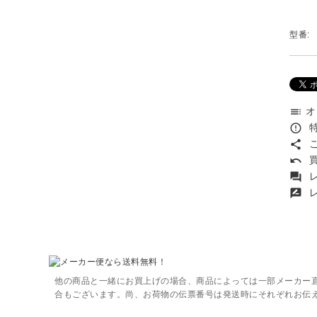
型番:
オ
toc
特
error_outline
こ
share
買
undo
レ
forum
レ
rate_review
他の商品と一緒にお買上げの場合、商品によっては一部メーカー
合もございます。尚、お荷物の伝票番号は発送時にそれぞれお伝