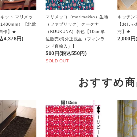
キット マリメッ
マリメッコ（marimekko）生地
キッチン
1480mm）【北欧
（ファブリック）クークナ
【おしゃ
/自作】★
（KUUKUNA）各色【10cm単
汚】★
込4,378円)
2,000円
位販売/海外正規品（フィンラ
ンド直輸入）】
500円(税込550円)
SOLD OUT
おすすめ商