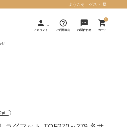
ようこそ ゲスト 様
0
person
help_outline
sms
shopping_cart
アカウント
ご利用案内
お問合わせ
カート
わせ
タフテッド ラグマット ミント
マット／カーペ
デコレ
フィンレイソ
インテリア用品
【春夏/洗える/人気】
ット
（DECOLE）
ン
毎日の暮らしに安心と快適を与え、生活
・ジ
アッシュコン
アドルノ
を楽しくしてくれるデザインラグ。
日用品
雑貨
セプト
（adorno）
10,728円(税込11,801円)
2pt
詳しく見る
 ラグマット TOF270～279 各サ