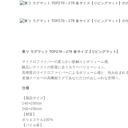
東リ ラグマット TOF270～279 各サイズ【リビングマット】
マイクロファイバーの柔らかい肌触りとボリューム感
。
幅広いテイストの部屋に合うカラーバリエーション。
高密度のマイクロファイバーによるボリューム感と、包み込まれ
老舗メーカーの高機能ラグであなただけのおしゃれな空間へ。
仕様
【製品サイズ】
140×200cm
200×200cm
【材質】
ポリエステル100%
【パイル長】