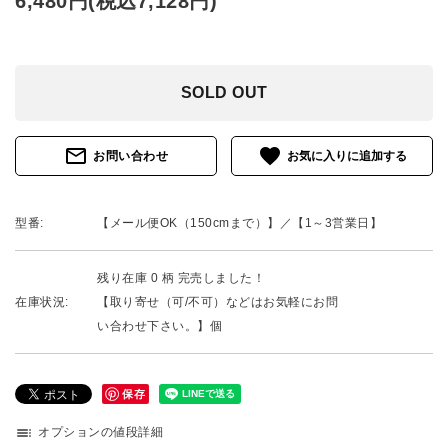
6,480円(税込7,128円)
SOLD OUT
mail_outline
favorite
お問い合わせ
型番:
【メール便OK（150cmまで）】／【1～3営業日】
残り在庫 0 柄 完売しました！
在庫状況:
【取り寄せ（可/不可）などはお気軽にお問
い合わせ下さい。】個
保存
toc
オプションの値段詳細