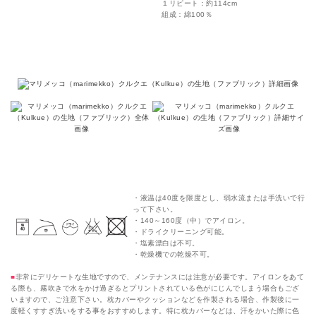
１リピート：約114cm
組成：綿100％
クルクエ（Kulkue）のカラーバリエーションと詳細
マリメッコ（marimekko）生地のメンテナンス
・液温は40度を限度とし、弱水流または手洗いで行
って下さい。
・140～160度（中）でアイロン。
・ドライクリーニング可能。
・塩素漂白は不可。
・乾燥機での乾燥不可。
■
非常にデリケートな生地ですので、メンテナンスには注意が必要です。アイロンをあて
る際も、霧吹きで水をかけ過ぎるとプリントされている色がにじんでしまう場合もござ
いますので、ご注意下さい。枕カバーやクッションなどを作製される場合、作製後に一
度軽くすすぎ洗いをする事をおすすめします。特に枕カバーなどは、汗をかいた際に色