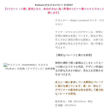
Kulkue/クルクエ/パレード/2007
【1リピート（１柄）販売となり、余白が少ない為ご希望のリピート数ジャストでカット
致します】
デザイナー：Maija Louekari/マイヤ・ロウ
エカリ
マイヤ・ロウエカリのデザインは、時間と
空間の感覚を表現しています。彼女の考え
尽くされた表現力豊かな配色と、大胆で大
きな線画は見る人を引き付け、強い印象を
与えます。
【爽快なパレードと喜びを表現】
独特の感性で描く線画はどこをとっても一
つの絵となりそうな作品。デザイン性溢れ
る大胆な大きさの絵が、見る人を圧倒させ
引きつけます。
友人と一緒に参加している爽快なパレード
に喜びを感じています。黒・白・赤など、
デザイナーの基本的な色を使用して魅力的
なパレードを表現。
販売単位：1柄（約114cm）単位
生地幅：約145cm