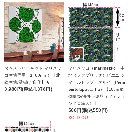
タペストリーキット マリメッ
マリメッコ（marimekko）生
コ生地専用（1480mm）【北
地（ファブリック）ピエニ シ
欧生地/壁掛け/自作】★
ィールトラプータルハ（Pieni
3,980円(税込4,378円)
Siirtolapuutarha）【10cm単
位販売/海外正規品（フィンラ
ンド直輸入）】
500円(税込550円)
SOLD OUT