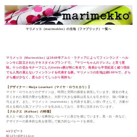
マリメッコ（marimekko）の生地（ファブリック）一覧へ
マリメッコ（marimekko）生地（ファブリック）
クルクエ（Kulkue）【1柄単位販売】
マリメッコ（Marimekko）は1949年アルミ・ラティアによってフィンランド・ヘル
シンキに設立されたテキスタイルブランドで、『マリーちゃんのドレス』と言う意
味。ケシの花をモチーフにしたUnikko柄が特に有名で、発表から半世紀近く経つ現在
でも人気の衰えないフィンランドを代表する柄。マリメッコの生地は綿100%で、ざら
ざら感が少なく、柔らかくてしっかり長持ち♪
【デザイナー：Maija Louekari（マイヤ・ロウエカリ）】
マイヤ・ロウエカリのデザインは、時間と空間の感覚を表現しています。彼女の考え
尽くされた表現力豊かな配色と、大胆で大きな線画は見る人を引き付け、強い印象を
与えます。また、マリメッコ（marimekko）を代表する新しい担い手として、力量が
伺える程の人気ファブリックを生み出しており、非常に注目されています。
【クルクエ（Kulkue）の特徴】
友人と一緒に参加している爽快なパレードに喜びを感じています。黒・白・赤など、
デザイナーの基本的な色を使用して魅力的なパレードを表現。
■
1リピート
幅145×縦約114cm