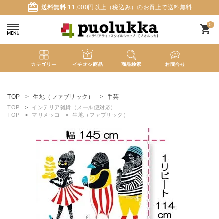
card_giftcard
送料無料
11,000円以上（税込み）のお買上で送料無料
0
shopping_cart
カテゴリー
イチオシ商品
商品検索
お問合せ
ACCOUNT MENU
ようこそ ゲスト 様
TOP
生地（ファブリック）
手芸
TOP
インテリア雑貨（メール便対応）
TOP
マリメッコ
生地（ファブリック）
meeting_room
person
ログイン
新規会員登録
search
新着商品
カテゴリーから探す