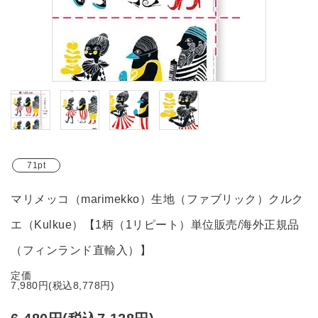
ブランド
ガイドライン
71pt
マリメッコ（marimekko）生地（ファブリック）クルク
エ（Kulkue）【1柄（1リピート）単位販売/海外正規品
（フィンランド直輸入）】
定価
7,980円(税込8,778円)