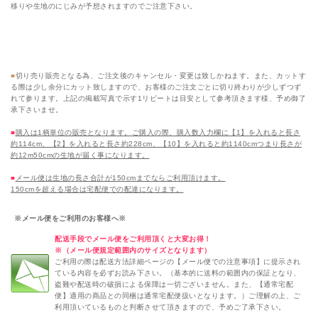
移りや生地のにじみが予想されますのでご注意下さい。
切り売り販売での注意事項
■
切り売り販売となる為、ご注文後のキャンセル・変更は致しかねます。また、カットす
る際は少し余分にカット致しますので、お客様のご注文ごとに切り終わりが少しずつず
れて参ります。上記の掲載写真で示す1リピートは目安として参考頂きます様、予め御了
承下さいませ。
■
購入は1柄単位の販売となります。ご購入の際、購入数入力欄に【1】を入れると長さ
約114cm、【2】を入れると長さ約228cm、【10】を入れると約1140cmつまり長さが
約12m50cmの生地が届く事になります。
■
メール便は生地の長さ合計が150cmまでならご利用頂けます。
150cmを超える場合は宅配便での配達になります。
※メール便をご利用のお客様へ※
配送手段でメール便をご利用頂くと大変お得！
※（メール便規定範囲内のサイズとなります）
ご利用の際は配送方法詳細ページの【メール便での注意事項】に提示され
ている内容を必ずお読み下さい。（基本的に送料の範囲内の保証となり、
盗難や配送時の破損による保障は一切ございません。また、【通常宅配
便】適用の商品との同梱は通常宅配便扱いとなります。）ご理解の上、ご
利用頂いているものと判断させて頂きますので、予めご了承下さい。