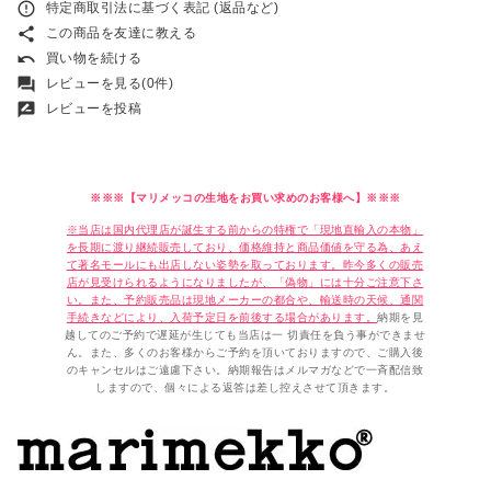
error_outline
特定商取引法に基づく表記 (返品など)
share
この商品を友達に教える
undo
買い物を続ける
forum
レビューを見る(0件)
rate_review
レビューを投稿
※※※【マリメッコの生地をお買い求めのお客様へ】※※※
※当店は国内代理店が誕生する前からの特権で「現地直輸入の本物」
を長期に渡り継続販売しており、価格維持と商品価値を守る為、あえ
て著名モールにも出店しない姿勢を取っております。昨今多くの販売
店が見受けられるようになりましたが、「偽物」には十分ご注意下さ
い。また、予約販売品は現地メーカーの都合や、輸送時の天候、通関
手続きなどにより、入荷予定日を前後する場合があります。
納期を見
越してのご予約で遅延が生じても当店は一 切責任を負う事ができませ
ん。また、多くのお客様からご予約を頂いておりますので、ご購入後
のキャンセルはご遠慮下さい。納期報告はメルマガなどで一斉配信致
しますので、個々による返答は差し控えさせて頂きます。