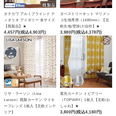
タチカワ アルミブラインド テ
タペストリーキット マリメッ
ィオリオ アイボリー 各サイズ
コ生地専用（1480mm）【北
【既製品】★
欧生地/壁掛け/自作】★
4,457円(税込4,903円)
3,980円(税込4,378円)
リサ・ラーソン（Lisa
遮光カーテン トピアリー
Larson）既製カーテン マイキ
（TOPIARY）1枚入【北欧/お
ーフレンズ 1枚入【北欧インテ
しゃれ】★
3,800円(税込4,180円)
リア】