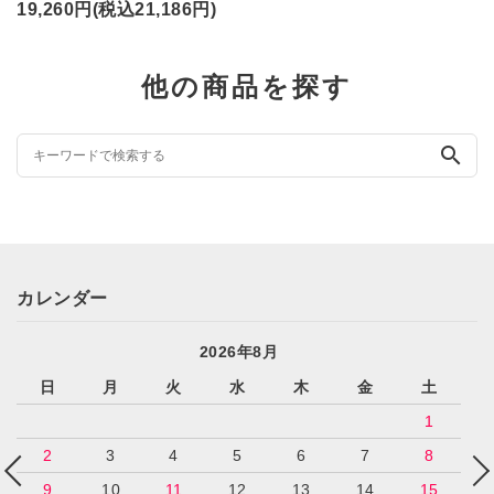
19,260円(税込21,186円)
他の商品を探す
search
カレンダー
2026年8月
日
月
火
水
木
金
土
1
2
3
4
5
6
7
8
9
10
11
12
13
14
15