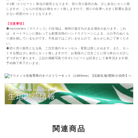
※1柄（1リピート）単位の販売となります。切り売り販売の為、少し余分にカット致
しますが、こちらの生地は1柄をカット致しますので、残りの在庫へ大きく影響を及ぼ
さない程度のカットとなります。
【注意事項】
◆marimekko（マリメッコ）の生地は、独特の版ずれがある場合があります。これ
は、オートマシンに換わっても創業当時のハンドスクリーンによる、人の手のぬくも
り感を残しているものです。不良品ではございませんので、あらかじめご了承くださ
い。
◆切り売り販売となる為、ご注文後のキャンセル・変更は致しかねます。また、カッ
トする際は少し余分にカット致しますので、お客様のご注文ごとに切り終わりが少し
ずつずれて参ります。上記の掲載写真で示す1リピートは目安として参考頂きます様、
予め御了承下さいませ。
関連商品