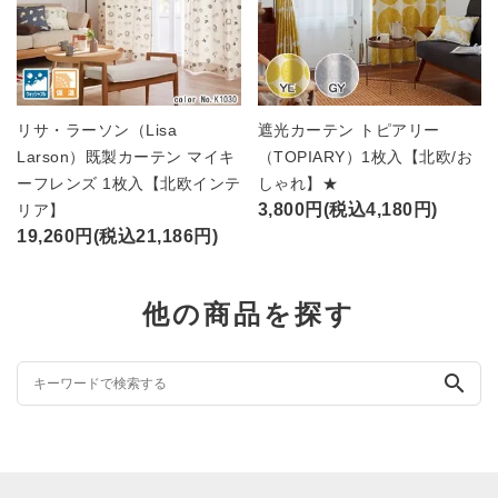
リサ・ラーソン（Lisa
遮光カーテン トピアリー
Larson）既製カーテン マイキ
（TOPIARY）1枚入【北欧/お
ーフレンズ 1枚入【北欧インテ
しゃれ】★
3,800円(税込4,180円)
リア】
19,260円(税込21,186円)
他の商品を探す
search