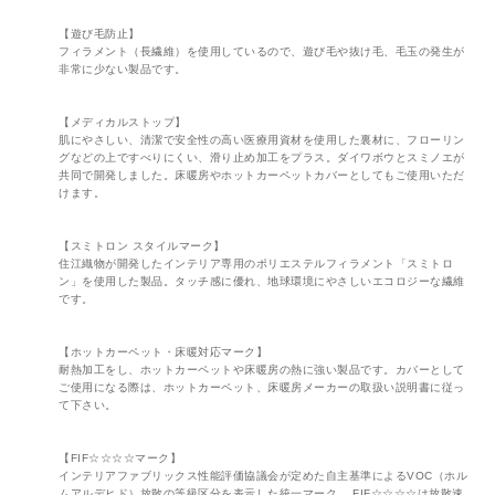
【遊び毛防止】
フィラメント（長繊維）を使用しているので、遊び毛や抜け毛、毛玉の発生が
非常に少ない製品です。
【メディカルストップ】
肌にやさしい、清潔で安全性の高い医療用資材を使用した裏材に、フローリン
グなどの上ですべりにくい、滑り止め加工をプラス。ダイワボウとスミノエが
共同で開発しました。床暖房やホットカーペットカバーとしてもご使用いただ
けます。
【スミトロン スタイルマーク】
住江織物が開発したインテリア専用のポリエステルフィラメント「スミトロ
ン」を使用した製品。タッチ感に優れ、地球環境にやさしいエコロジーな繊維
です。
【ホットカーペット・床暖対応マーク】
耐熱加工をし、ホットカーペットや床暖房の熱に強い製品です。カバーとして
ご使用になる際は、ホットカーペット、床暖房メーカーの取扱い説明書に従っ
て下さい。
【FIF☆☆☆☆マーク】
インテリアファブリックス性能評価協議会が定めた自主基準によるVOC（ホル
ムアルデヒド）放散の等級区分を表示した統一マーク。 FIF☆☆☆☆は放散速