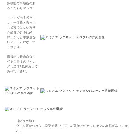
多機能で高級感のあ
るこだわりのラグ。
リビングの主役とし
て、一生物と言って
も過言ではない程そ
の品質の良さに納
得。きっと手放せな
いアイテムになって
くれます。
高機能で長寿命なラ
グをご自慢のリビン
グに是非1枚採用して
あげて下さい。
【防ダニ加工】
ダニを寄せつけない忌避効果で、ダニの死骸でのアレルゲンの心配がありませ
ん。