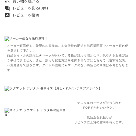
undo
買い物を続ける
forum
レビューを見る(0件)
rate_review
レビューを投稿
メーカー直送便をご希望のお客様は、お会計時の配送方法選択画面でメーカー直送便
を選択して下さい。
商品タイトルの語尾に★マークが付いている物が対応可能となり、代引きをお選び頂
く事はできません。また、誤った配送方法を選択された方はこちらで【通常宅配便】
へ変更させて頂きます。タイトル語尾に★マークのない商品との同梱は不可となりま
す。
デジタルのピースが並べられた
POPでかわいいラグ
。
気品ある肌触りが
リビングに上質の空間を与えます。