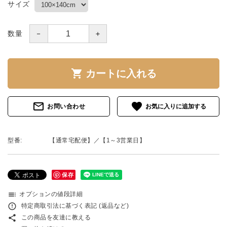
サイズ
－
＋
数量
shopping_cart
カートに入れる
mail_outline
favorite
お問い合わせ
型番:
【通常宅配便】／【1～3営業日】
保存
toc
オプションの値段詳細
error_outline
特定商取引法に基づく表記 (返品など)
share
この商品を友達に教える