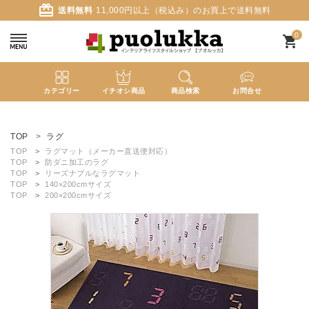
card_giftcard
送料無料
11,000円以上（税込み）のお買上で送料無料
0
shopping_cart
カテゴリー
イチオシ商品
商品検索
お問合せ
ACCOUNT MENU
ようこそ ゲスト 様
TOP
ラグ
TOP
ラグマット（メーカー直送便対応）
TOP
防ダニ加工のラグ
meeting_room
person
ログイン
新規会員登録
TOP
リーズナブルなラグマット
TOP
140×200cmサイズ
TOP
200×200cmサイズ
search
新着商品
カテゴリーから探す