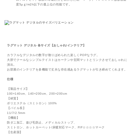
度5μｇ/m2h以下の最上位の性能です。
ラグマット デジタル 各サイズ【おしゃれ/インテリア】
カラフルなデジタルの数字が散りばめられた楽しくPOPなラグ。
大胆でクールなシンプルテイストはカーテンや玄関マットとリンクさせておしゃれに
演出。
お部屋のインテリアを多機能で丈夫な存在感あるラグマットが引き締めてくれます。
仕様
【製品サイズ】
100×140cm、140×200cm、200×200cm
【材質】
ポリエステル（スミトロン）100%
【パイル長】
11/7/2.5mm
【機能】
防ダニ加工、遊び毛防止、メディカルストップ、
スミトロン、ホットカーペット/床暖対応マーク、FIF☆☆☆☆マーク
【生産国】