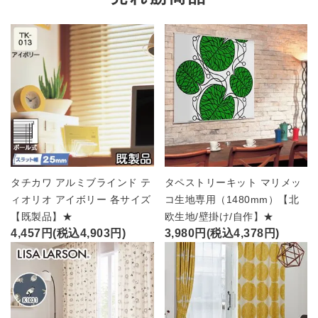
タチカワ アルミブラインド テ
タペストリーキット マリメッ
ィオリオ アイボリー 各サイズ
コ生地専用（1480mm）【北
【既製品】★
欧生地/壁掛け/自作】★
4,457円(税込4,903円)
3,980円(税込4,378円)