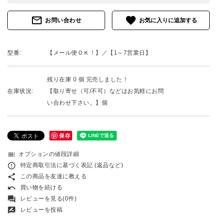
mail_outline
favorite
お問い合わせ
型番:
【メール便ＯＫ！】／【1～7営業日】
残り在庫 0 個 完売しました！
在庫状況:
【取り寄せ（可/不可）などはお気軽にお問
い合わせ下さい。】個
保存
toc
オプションの値段詳細
error_outline
特定商取引法に基づく表記 (返品など)
share
この商品を友達に教える
undo
買い物を続ける
forum
レビューを見る(0件)
rate_review
レビューを投稿