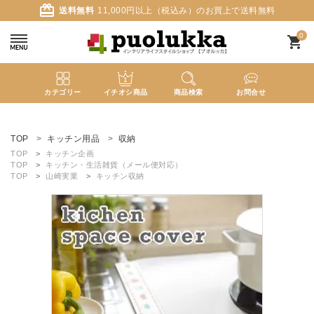
card_giftcard
送料無料
11,000円以上（税込み）のお買上で送料無料
0
shopping_cart
カテゴリー
イチオシ商品
商品検索
お問合せ
ACCOUNT MENU
ようこそ ゲスト 様
TOP
キッチン用品
収納
TOP
キッチン企画
TOP
キッチン・生活雑貨（メール便対応）
meeting_room
person
ログイン
新規会員登録
TOP
山崎実業
キッチン収納
search
新着商品
カテゴリーから探す