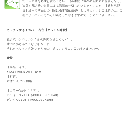
ている内容を必ずお読み下さい。（基本的に送料の範囲内の保証となり、
盗難や配送時の破損による保障は一切ございません。また、【通常宅配
便】適用の商品との同梱は通常宅配便扱いとなります。）ご理解の上、ご
利用頂いているものと判断させて頂きますので、予めご了承下さい。
キッチンすきまカバー 各色【キッチン雑貨】
置き式コンロとシンク台の隙間を優しくカバー。
隙間に落ちるゴミなどをガード。
汚れたらサッと丸洗いできるのが嬉しいシリコン製のすきまカバー。
仕様
【製品サイズ】
約W41.5×D5.2×H1.6cm
【材質】
本体/シリコン樹脂
【カラー/品番（JAN）】
ホワイト/07104（4903208071048）
ピンク/07105（4903208071055）