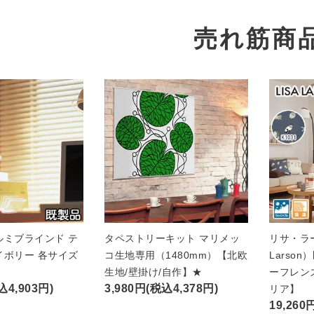
売れ筋商
ルミブラインド テ
タペストリーキット マリメッ
リサ・ラー
イボリー 各サイズ
コ生地専用（1480mm）【北欧
Larso
★
生地/壁掛け/自作】★
ーフレン
込4,903円)
3,980円(税込4,378円)
リア】
19,260