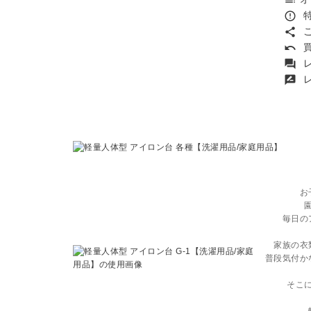
toc
特
error_outline
こ
share
買
undo
レ
forum
レ
rate_review
お
毎日の
家族の衣
普段気付か
そこ