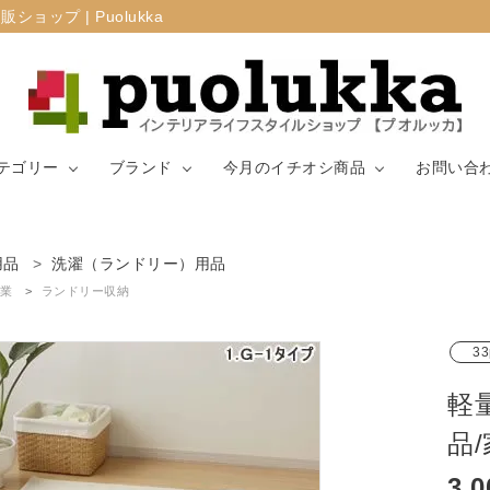
プ | Puolukka
テゴリー
ブランド
今月のイチオシ商品
お問い合
カーテン・窓周
用品
洗濯（ランドリー）用品
マリメッコ
ラグ
山崎実業
り
業
ランドリー収納
生地（ファブリ
リサ・ラーソ
ジョセフ
キッチン用品
33
ック）
ン
ョセフ
軽
品
3,