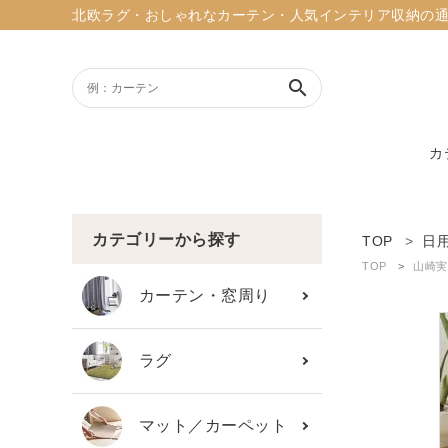
北欧ラグ・おしゃれなカーテン・人気インテリア収納の通販ショッ
search
カ
ACCOUNT MENU
ようこそ ゲスト 様
カテゴリーから探す
TOP
日
TOP
山崎実
meeting_room
person
ログイン
新規会員登録
カーテン・窓周り
search
ラグ
新着商品
マット／カーペット