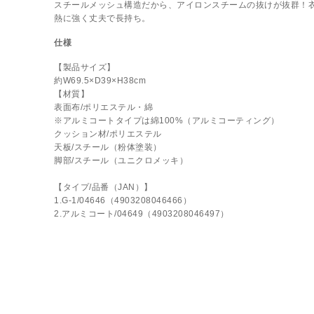
スチールメッシュ構造だから、アイロンスチームの抜けが抜群！
熱に強く丈夫で長持ち。
仕様
【製品サイズ】
約W69.5×D39×H38cm
【材質】
表面布/ポリエステル・綿
※アルミコートタイプは綿100%（アルミコーティング）
クッション材/ポリエステル
天板/スチール（粉体塗装）
脚部/スチール（ユニクロメッキ）
【タイプ/品番（JAN）】
1.G-1/04646（4903208046466）
2.アルミコート/04649（4903208046497）