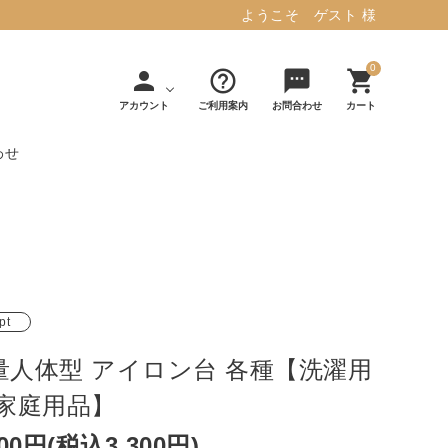
ようこそ ゲスト 様
0
person
help_outline
sms
shopping_cart
アカウント
ご利用案内
お問合わせ
カート
わせ
タフテッド ラグマット ミント
マット／カーペ
デコレ
フィンレイソ
インテリア用品
【春夏/洗える/人気】
ット
（DECOLE）
ン
毎日の暮らしに安心と快適を与え、生活
・ジ
アッシュコン
アドルノ
を楽しくしてくれるデザインラグ。
日用品
雑貨
pt
セプト
（adorno）
10,728円(税込11,801円)
量人体型 アイロン台 各種【洗濯用
/家庭用品】
詳しく見る
000円(税込3,300円)