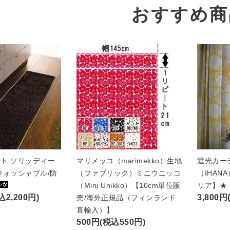
おすすめ商
ト ソリッディー
マリメッコ（marimekko）生地
遮光カー
ウォッシャブル/防
（ファブリック）ミニウニッコ
（IHAN
（Mini Unikko）【10cm単位販
リア】★
込2,200円)
3,800円
売/海外正規品（フィンランド
直輸入）】
500円(税込550円)