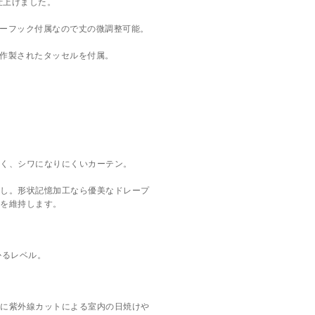
仕上げました。
ターフック付属なので丈の微調整可能。
で作製されたタッセルを付属。
く、シワになりにくいカーテン。
し。形状記憶加工なら優美なドレープ
を維持します。
かるレベル。
に紫外線カットによる室内の日焼けや