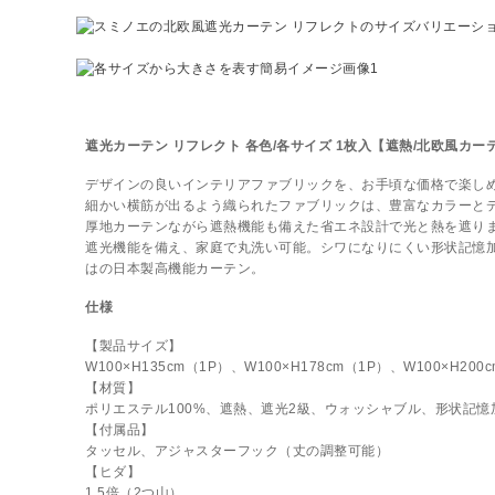
遮光カーテン リフレクト 各色/各サイズ 1枚入【遮熱/北欧風カー
デザインの良いインテリアファブリックを、お手頃な価格で楽し
細かい横筋が出るよう織られたファブリックは、豊富なカラーと
厚地カーテンながら遮熱機能も備えた省エネ設計で光と熱を遮り
遮光機能を備え、家庭で丸洗い可能。シワになりにくい形状記憶
はの日本製高機能カーテン。
仕様
【製品サイズ】
W100×H135cm（1P）、W100×H178cm（1P）、W100×H200
【材質】
ポリエステル100%、遮熱、遮光2級、ウォッシャブル、形状記憶
【付属品】
タッセル、アジャスターフック（丈の調整可能）
【ヒダ】
1.5倍（2つ山）