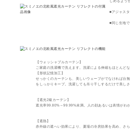
しめるよう
■アジャス
■同じ生地
【ウォッシャブルカーテン】
ご家庭の洗濯機で洗えます。洗濯による伸縮もほとんどな
【形状記憶加工】
せっかくのカーテンも、美しいウェーブがでなければ台無
をしっかりキープ。洗濯しても吊り干しするだけで美しさ
【遮光2級カーテン】
遮光率99.80%～99.99%未満。人の顔あるいは表情がわ
【遮熱】
赤外線の遮へい効果により、夏場の冷房効果を高め、さら