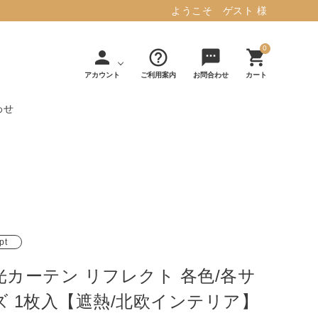
ようこそ ゲスト 様
0
person
help_outline
sms
shopping_cart
アカウント
ご利用案内
お問合わせ
カート
わせ
タフテッド ラグマット ミント
マット／カーペ
デコレ
フィンレイソ
インテリア用品
【春夏/洗える/人気】
ット
（DECOLE）
ン
毎日の暮らしに安心と快適を与え、生活
・ジ
アッシュコン
アドルノ
を楽しくしてくれるデザインラグ。
日用品
雑貨
セプト
（adorno）
pt
10,728円(税込11,801円)
光カーテン リフレクト 各色/各サ
詳しく見る
ズ 1枚入【遮熱/北欧インテリア】