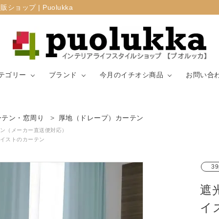
プ | Puolukka
テゴリー
ブランド
今月のイチオシ商品
お問い合
カーテン・窓周
ーテン・窓周り
厚地（ドレープ）カーテン
マリメッコ
ラグ
山崎実業
り
ン（メーカー直送便対応）
イストのカーテン
生地（ファブリ
リサ・ラーソ
ジョセフ
キッチン用品
ック）
ン
ョセフ
39
遮
イ