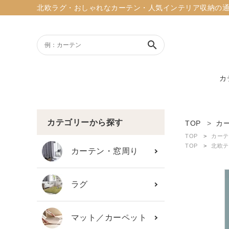
北欧ラグ・おしゃれなカーテン・人気インテリア収納の通販ショッ
search
カ
ACCOUNT MENU
ようこそ ゲスト 様
カテゴリーから探す
TOP
カ
TOP
カーテ
meeting_room
person
TOP
北欧テ
ログイン
新規会員登録
カーテン・窓周り
search
ラグ
新着商品
マット／カーペット