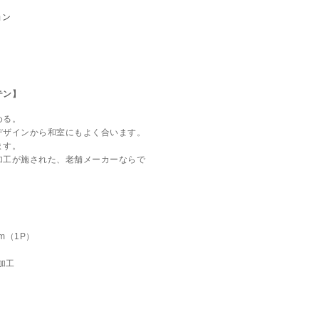
テン】
める。
デザインから和室にもよく合います。
ます。
加工が施された、老舗メーカーならで
cm（1P）
加工