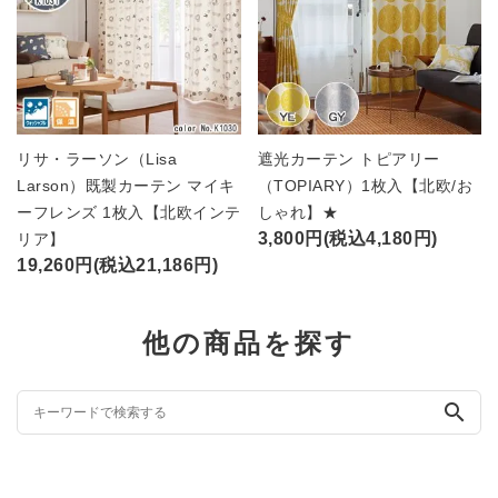
リサ・ラーソン（Lisa
遮光カーテン トピアリー
Larson）既製カーテン マイキ
（TOPIARY）1枚入【北欧/お
ーフレンズ 1枚入【北欧インテ
しゃれ】★
3,800円(税込4,180円)
リア】
19,260円(税込21,186円)
他の商品を探す
search