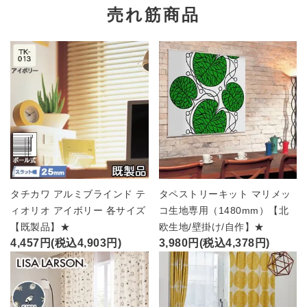
売れ筋商品
タチカワ アルミブラインド テ
タペストリーキット マリメッ
ィオリオ アイボリー 各サイズ
コ生地専用（1480mm）【北
【既製品】★
欧生地/壁掛け/自作】★
4,457円(税込4,903円)
3,980円(税込4,378円)