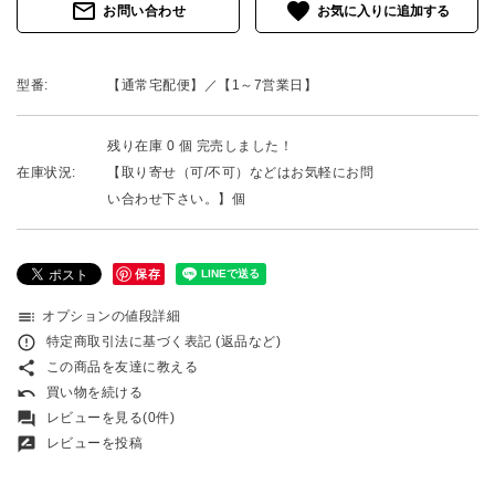
mail_outline
favorite
お問い合わせ
型番:
【通常宅配便】／【1～7営業日】
残り在庫 0 個 完売しました！
在庫状況:
【取り寄せ（可/不可）などはお気軽にお問
い合わせ下さい。】個
保存
toc
オプションの値段詳細
error_outline
特定商取引法に基づく表記 (返品など)
share
この商品を友達に教える
undo
買い物を続ける
forum
レビューを見る(0件)
rate_review
レビューを投稿