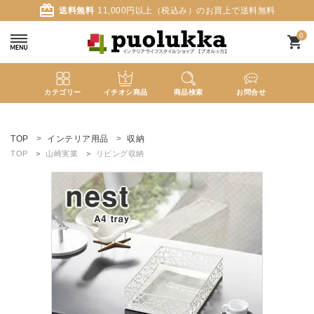
card_giftcard
送料無料
11,000円以上（税込み）のお買上で送料無料
0
shopping_cart
カテゴリー
イチオシ商品
商品検索
お問合せ
ACCOUNT MENU
ようこそ ゲスト 様
TOP
インテリア用品
収納
TOP
山崎実業
リビング収納
meeting_room
person
ログイン
新規会員登録
search
新着商品
カテゴリーから探す