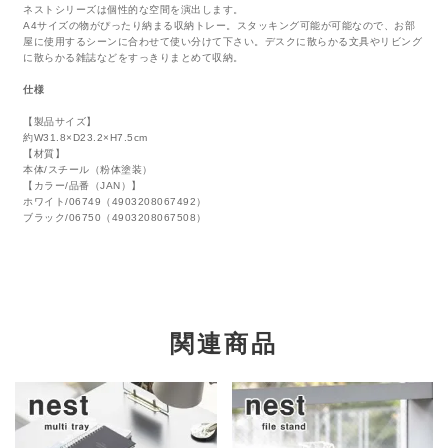
ネストシリーズは個性的な空間を演出します。
A4サイズの物がぴったり納まる収納トレー。スタッキング可能が可能なので、お部
屋に使用するシーンに合わせて使い分けて下さい。デスクに散らかる文具やリビング
に散らかる雑誌などをすっきりまとめて収納。
仕様
【製品サイズ】
約W31.8×D23.2×H7.5cm
【材質】
本体/スチール（粉体塗装）
【カラー/品番（JAN）】
ホワイト/06749（4903208067492）
ブラック/06750（4903208067508）
関連商品