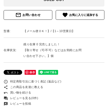
mail_outline
favorite
お問い合わせ
型番:
【メール便ＯＫ！】/【1～10営業日】
残り在庫 0 完売しました！
在庫状況:
【取り寄せ（可/不可）などはお気軽にお問
い合わせ下さい。】個
保存
error_outline
特定商取引法に基づく表記 (返品など)
share
この商品を友達に教える
undo
買い物を続ける
forum
レビューを見る(0件)
rate_review
レビューを投稿