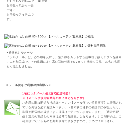
おしゃれなのれんで
お部屋も気分も一新
できる
お手軽なアイテムで
す。
■遮熱糸シルクール
「シルクール」は、赤外線を反射し、紫外線をカットする超微粒子酸化チタンを練り
こんだ加工糸で、その作用により高い遮熱効果やUVカット機能を実現、丸洗い洗濯
も可能にしました。
※メール便をご利用のお客様へ※
1枚につきメール便1通で配送可能！
※（メール便規定範囲内のサイズとなります）
ご利用の際は配送方法詳細ページの【メール便での注意事項】に提示され
ている内容を必ずお読み下さい。（基本的に送料の範囲内の保証となり、
盗難や配送時の破損による保障は一切ございません。また、【通常宅配
便】適用の商品との同梱は通常宅配便扱いとなります。）ご理解の上、ご
利用頂いているものと判断させて頂きますので、予めご了承下さい。