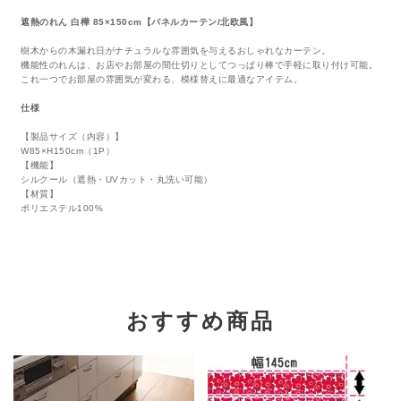
遮熱のれん 白樺 85×150cm【パネルカーテン/北欧風】
樹木からの木漏れ日がナチュラルな雰囲気を与えるおしゃれなカーテン。
機能性のれんは、お店やお部屋の間仕切りとしてつっぱり棒で手軽に取り付け可能。
これ一つでお部屋の雰囲気が変わる、模様替えに最適なアイテム。
仕様
【製品サイズ（内容）】
W85×H150cm（1P）
【機能】
シルクール（遮熱・UVカット・丸洗い可能）
【材質】
ポリエステル100%
おすすめ商品