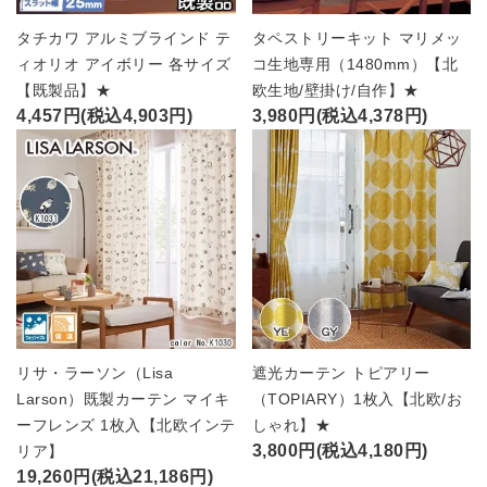
タチカワ アルミブラインド テ
タペストリーキット マリメッ
ィオリオ アイボリー 各サイズ
コ生地専用（1480mm）【北
【既製品】★
欧生地/壁掛け/自作】★
4,457円(税込4,903円)
3,980円(税込4,378円)
リサ・ラーソン（Lisa
遮光カーテン トピアリー
Larson）既製カーテン マイキ
（TOPIARY）1枚入【北欧/お
ーフレンズ 1枚入【北欧インテ
しゃれ】★
3,800円(税込4,180円)
リア】
19,260円(税込21,186円)