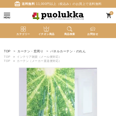
card_giftcard
送料無料
11,000円以上（税込み）のお買上で送料無料
0
shopping_cart
カテゴリー
イチオシ商品
商品検索
お問合せ
ACCOUNT MENU
ようこそ ゲスト 様
TOP
カーテン・窓周り
パネルカーテン・のれん
TOP
インテリア雑貨（メール便対応）
TOP
カーテン（メーカー直送便対応）
meeting_room
person
ログイン
新規会員登録
search
新着商品
カテゴリーから探す