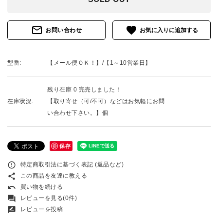
mail_outline
favorite
お問い合わせ
型番:
【メール便ＯＫ！】/【1～10営業日】
残り在庫 0 完売しました！
在庫状況:
【取り寄せ（可/不可）などはお気軽にお問
い合わせ下さい。】個
保存
error_outline
特定商取引法に基づく表記 (返品など)
share
この商品を友達に教える
undo
買い物を続ける
forum
レビューを見る(0件)
rate_review
レビューを投稿