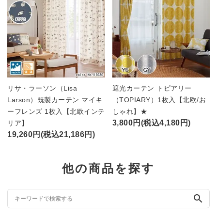
リサ・ラーソン（Lisa
遮光カーテン トピアリー
Larson）既製カーテン マイキ
（TOPIARY）1枚入【北欧/お
ーフレンズ 1枚入【北欧インテ
しゃれ】★
3,800円(税込4,180円)
リア】
19,260円(税込21,186円)
他の商品を探す
search