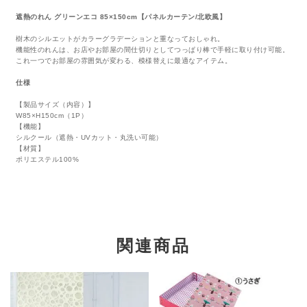
遮熱のれん グリーンエコ 85×150cm【パネルカーテン/北欧風】
樹木のシルエットがカラーグラデーションと重なっておしゃれ。
機能性のれんは、お店やお部屋の間仕切りとしてつっぱり棒で手軽に取り付け可能。
これ一つでお部屋の雰囲気が変わる、模様替えに最適なアイテム。
仕様
【製品サイズ（内容）】
W85×H150cm（1P）
【機能】
シルクール（遮熱・UVカット・丸洗い可能）
【材質】
ポリエステル100%
関連商品