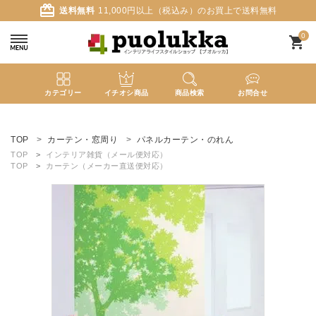
card_giftcard
送料無料
11,000円以上（税込み）のお買上で送料無料
0
shopping_cart
カテゴリー
イチオシ商品
商品検索
お問合せ
ACCOUNT MENU
ようこそ ゲスト 様
TOP
カーテン・窓周り
パネルカーテン・のれん
TOP
インテリア雑貨（メール便対応）
TOP
カーテン（メーカー直送便対応）
meeting_room
person
ログイン
新規会員登録
search
新着商品
カテゴリーから探す