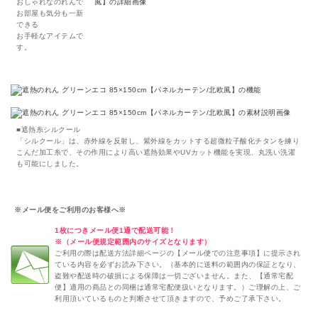
おしゃれなのれんで
お部屋も気分も一新
できる
お手軽なアイテムで
す。
■遮熱糸シルクール
「シルクール」は、赤外線を反射し、紫外線をカットする超微粒子酸化チタンを練り
こんだ加工糸で、その作用により高い遮熱効果やUVカット機能を実現、丸洗い洗濯
も可能にしました。
※メール便をご利用のお客様へ※
1枚につきメール便1通で配送可能！
※（メール便規定範囲内のサイズとなります）
ご利用の際は配送方法詳細ページの【メール便での注意事項】に提示され
ている内容を必ずお読み下さい。（基本的に送料の範囲内の保証となり、
盗難や配送時の破損による保障は一切ございません。また、【通常宅配
便】適用の商品との同梱は通常宅配便扱いとなります。）ご理解の上、ご
利用頂いているものと判断させて頂きますので、予めご了承下さい。