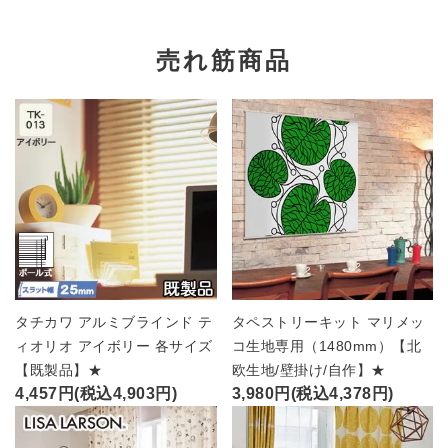
売れ筋商品
タチカワ アルミブラインド テ
タペストリーキット マリメッ
ィオリオ アイボリー 各サイズ
コ生地専用（1480mm）【北
【既製品】★
欧生地/壁掛け/自作】★
4,457円(税込4,903円)
3,980円(税込4,378円)