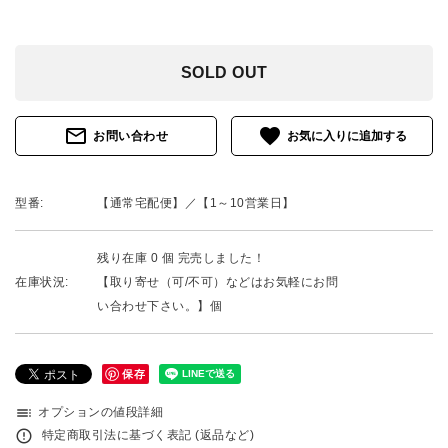
SOLD OUT
mail_outline
favorite
お問い合わせ
型番:
【通常宅配便】／【1～10営業日】
残り在庫 0 個 完売しました！
在庫状況:
【取り寄せ（可/不可）などはお気軽にお問
い合わせ下さい。】個
保存
toc
オプションの値段詳細
error_outline
特定商取引法に基づく表記 (返品など)