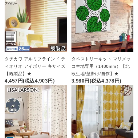
タチカワ アルミブラインド テ
タペストリーキット マリメッ
ィオリオ アイボリー 各サイズ
コ生地専用（1480mm）【北
【既製品】★
欧生地/壁掛け/自作】★
4,457円(税込4,903円)
3,980円(税込4,378円)