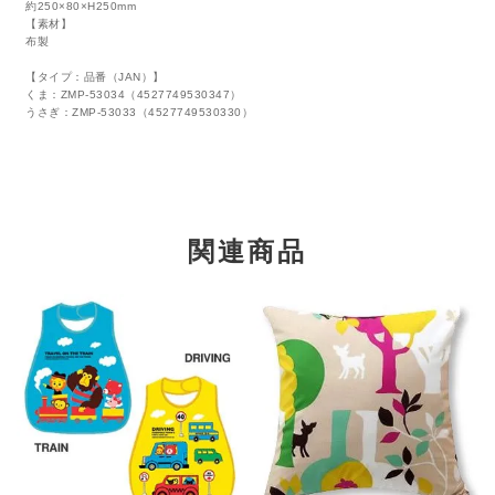
約250×80×H250mm
【素材】
布製
【タイプ：品番（JAN）】
くま：ZMP-53034（4527749530347）
うさぎ：ZMP-53033（4527749530330）
関連商品