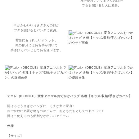
耳がかわいいくまさんの顔が
フタを開けると犬に変身。
耳がかわいいうさぎさんの顔が
フタを開けるとパンダに変身。
背面にもうれしいポケット。
頭の部分には持ち手が付いて
手さげカバンとして持ち運べます。
デコレ（DECOLE）変身アニマルおでかけバッグ 各種【キッズ/収納/手さげカバン】
開けるとうさぎがパンダに、くまが犬に変身！
おでかけに必要な物をつめこんで、おともだちとしてつれてって♪
掛けて使えるのも便利なかわいいアイテム。
仕様
【サイズ】