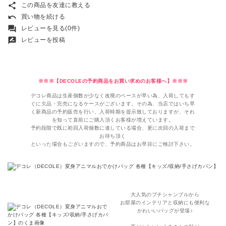
share
この商品を友達に教える
undo
買い物を続ける
forum
レビューを見る(0件)
rate_review
レビューを投稿
※※※【DECOLEの予約商品をお買い求めのお客様へ】※※※
デコレ商品は生産個数が少なく改廃のペースが早い為、入荷してもす
ぐに欠品・完売になるケースがございます。その為、当店ではいち早
く新商品の予約販売を行い、入荷時期を提示致しておりますが、それ
を知って直前にご購入頂くお客様が増えています。
予約段階で既に初回入荷個数に達している場合、更に次回の入荷まで
お待ち頂く
といった場合もございますので、予約商品はお早目にご検討下さい。
大人気のプチシャンブルから
お部屋のインテリアと収納にも便利な
かわいいバッグが登場♪