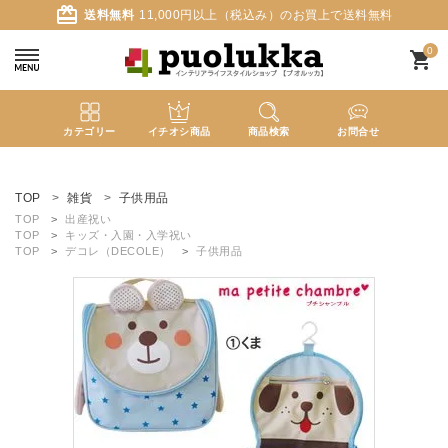
card_giftcard
送料無料
11,000円以上（税込み）のお買上で送料無料
0
shopping_cart
カテゴリー
イチオシ商品
商品検索
お問合せ
ACCOUNT MENU
ようこそ ゲスト 様
TOP
雑貨
子供用品
TOP
出産祝い
TOP
キッズ・入園・入学祝い
meeting_room
person
ログイン
新規会員登録
TOP
デコレ（DECOLE）
子供用品
search
新着商品
カテゴリーから探す