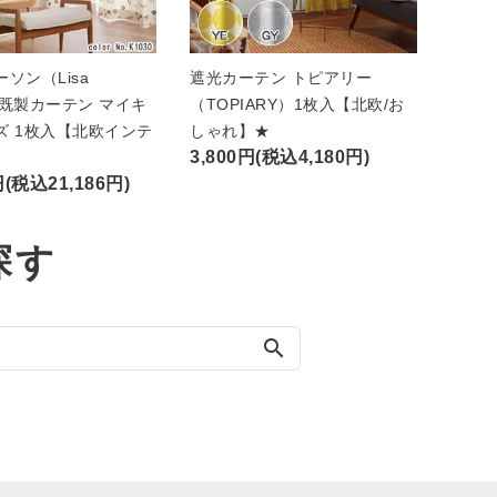
ソン（Lisa
遮光カーテン トピアリー
n）既製カーテン マイキ
（TOPIARY）1枚入【北欧/お
ズ 1枚入【北欧インテ
しゃれ】★
3,800円(税込4,180円)
円(税込21,186円)
探す
search