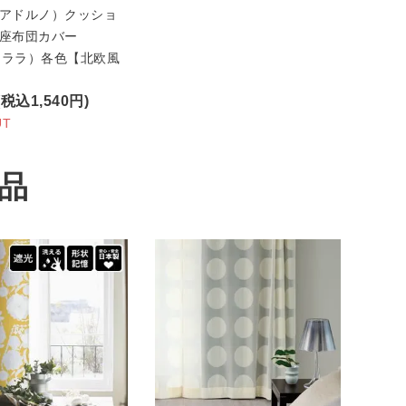
o（アドルノ）クッショ
/座布団カバー
（クララ）各色【北欧風
(税込1,540円)
UT
品