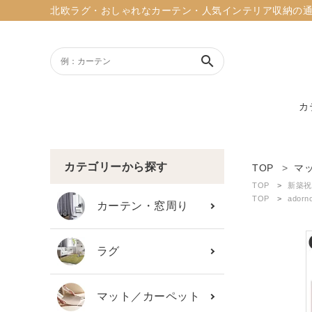
北欧ラグ・おしゃれなカーテン・人気インテリア収納の通販ショッ
search
カ
ACCOUNT MENU
ようこそ ゲスト 様
カテゴリーから探す
TOP
マ
TOP
新築祝
meeting_room
person
TOP
ado
ログイン
新規会員登録
カーテン・窓周り
search
ラグ
新着商品
マット／カーペット