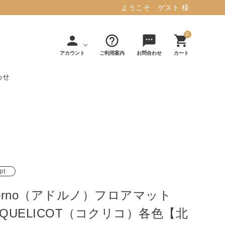
ようこそ ゲスト 様
0
person
help_outline
sms
shopping_cart
アカウント
ご利用案内
お問合わせ
カート
わせ
タフテッド ラグマット ミント
マット／カーペ
デコレ
フィンレイソ
インテリア用品
【春夏/洗える/人気】
ット
（DECOLE）
ン
毎日の暮らしに安心と快適を与え、生活
・ジ
アッシュコン
アドルノ
を楽しくしてくれるデザインラグ。
日用品
雑貨
セプト
（adorno）
pt
10,728円(税込11,801円)
dorno（アドルノ）フロアマット
詳しく見る
OQUELICOT（コクリコ）各色【北