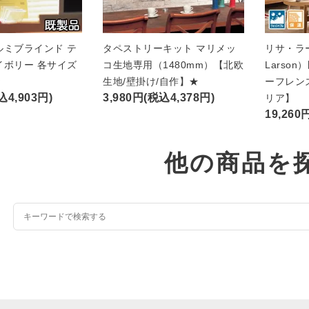
ルミブラインド テ
タペストリーキット マリメッ
リサ・ラー
イボリー 各サイズ
コ生地専用（1480mm）【北欧
Larso
★
生地/壁掛け/自作】★
ーフレン
込4,903円)
3,980円(税込4,378円)
リア】
19,260
他の商品を