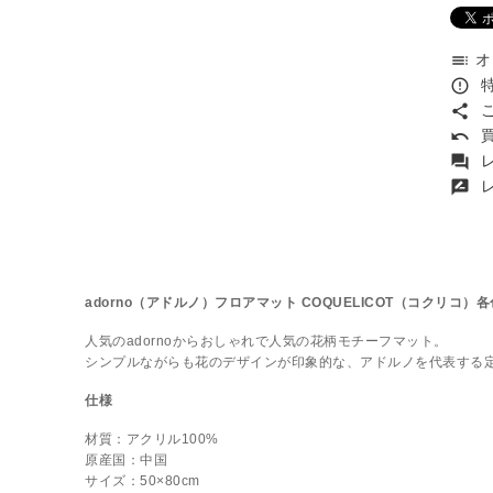
オ
toc
特
error_outline
こ
share
買
undo
レ
forum
レ
rate_review
adorno（アドルノ）フロアマット COQUELICOT（コクリコ
人気のadornoからおしゃれで人気の花柄モチーフマット。
シンプルながらも花のデザインが印象的な、アドルノを代表する
仕様
材質：アクリル100%
原産国：中国
サイズ：50×80cm