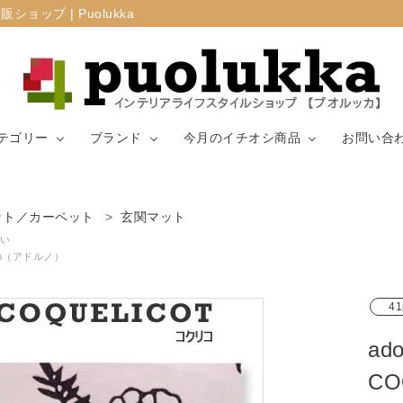
プ | Puolukka
テゴリー
ブランド
今月のイチオシ商品
お問い合
カーテン・窓周
ット／カーペット
玄関マット
マリメッコ
ラグ
山崎実業
り
い
rno（アドルノ）
生地（ファブリ
リサ・ラーソ
ジョセフ
キッチン用品
ック）
ン
ョセフ
41
a
C