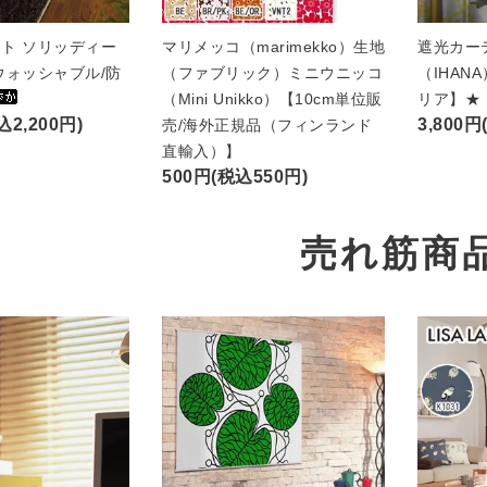
ト ソリッディー
マリメッコ（marimekko）生地
遮光カー
ウォッシャブル/防
（ファブリック）ミニウニッコ
（IHAN
（Mini Unikko）【10cm単位販
リア】★
込2,200円)
3,800円
売/海外正規品（フィンランド
直輸入）】
500円(税込550円)
売れ筋商