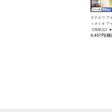
タチカワ ア
ィオリオ ア
【既製品】
4,457円(税