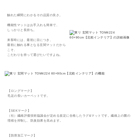
触れた瞬間にわかるその品質の良さ。
機能性マットはお手入れも簡単で、
しっかりと長持ち。
来客時には、最初に目につき、
最初に触れる事となる玄関マットだから
こそ、
こだわりを持って選びたいですよね。
【ロングマーク】
毛足の長いカーペットです。
【SEKマーク】
（社）繊維評価技術協議会が定める規定に合格したラグ&マットです。繊維上の菌の
増殖を抑制し、防臭効果を高めます。
【防滑加工マーク】