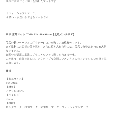
裏面に滑りにくい加工を施したマットです。
【ウォッシャブルマーク】
水洗い・手洗いができるマットです。
東リ 玄関マット TOM4224 60×90cm【北欧インテリア】
毛足の長いベージュのグラデーションが美しい波模様のマット。
まず最初にお客様の目を惹き、さらに招き入れた時には、足元で好印象を与える大切
なアイテム。
玄関やお部屋の足元にプラスアルファで彩りを与える一枚。
人が集う、自分で楽しむ、アクティブな空間にいきいきとしたフレッシュな空気を生
み出します。
仕様
【製品サイズ】
60×90cm
【材質】
アクリル100%
【パイル長】
25mm
【機能】
ロングマーク、SEKマーク、防滑加工マーク、ウォッシャブルマーク