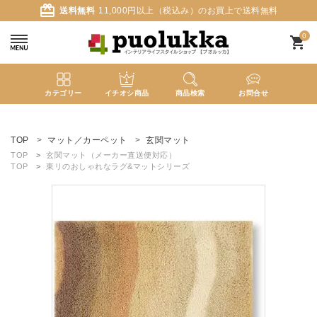
card_giftcard
送料無料
11,000円以上（税込み）のお買上で送料無料
0
shopping_cart
カテゴリー
イチオシ商品
商品検索
お問合せ
ACCOUNT MENU
ようこそ ゲスト 様
TOP
マット／カーペット
玄関マット
TOP
玄関マット（メーカー直送便対応）
TOP
東リのおしゃれなラグ&マットシリーズ
meeting_room
person
ログイン
新規会員登録
search
新着商品
カテゴリーから探す