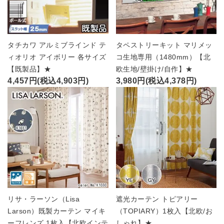
タチカワ アルミブラインド テ
タペストリーキット マリメッ
ィオリオ アイボリー 各サイズ
コ生地専用（1480mm）【北
【既製品】★
欧生地/壁掛け/自作】★
4,457円(税込4,903円)
3,980円(税込4,378円)
リサ・ラーソン（Lisa
遮光カーテン トピアリー
Larson）既製カーテン マイキ
（TOPIARY）1枚入【北欧/お
ーフレンズ 1枚入【北欧インテ
しゃれ】★