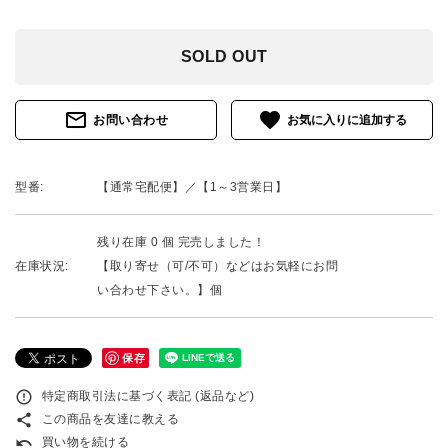
SOLD OUT
mail_outline
favorite
お問い合わせ
型番:
【通常宅配便】／【1～3営業日】
残り在庫 0 個 完売しました！
在庫状況:
【取り寄せ（可/不可）などはお気軽にお問
い合わせ下さい。】個
保存
error_outline
特定商取引法に基づく表記 (返品など)
share
この商品を友達に教える
undo
買い物を続ける