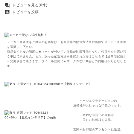
forum
レビューを見る(0件)
rate_review
レビューを投稿
メーカー直送便をご希望のお客様は、お会計時の配送方法選択画面でメーカー直送便
を選択して下さい。
商品タイトルの語尾に★マークが付いている物が対応可能となり、代引きをお選び頂
く事はできません。また、誤った配送方法を選択された方はこちらで【通常宅配便】
へ変更させて頂きます。タイトル語尾に★マークのない商品との同梱は不可となりま
す。
ベージュグラデーションの
波模様がおしゃれな印象のマット。
微妙な色合いの変化が
美しい波模様を表現。
玄関やお部屋のアクセントに最適。