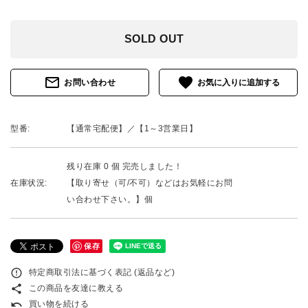
SOLD OUT
mail_outline
favorite
お問い合わせ
型番:
【通常宅配便】／【1～3営業日】
残り在庫 0 個 完売しました！
在庫状況:
【取り寄せ（可/不可）などはお気軽にお問
い合わせ下さい。】個
保存
error_outline
特定商取引法に基づく表記 (返品など)
share
この商品を友達に教える
undo
買い物を続ける