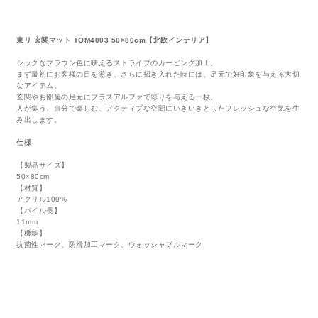
東リ 玄関マット TOM4003 50×80cm【北欧インテリア】
シックなブラウン色に映えるストライプのカービング加工。
まず最初にお客様の目を惹き、さらに招き入れた時には、足元で好印象を与える大切
なアイテム。
玄関やお部屋の足元にプラスアルファで彩りを与える一枚。
人が集う、自分で楽しむ、アクティブな空間にいきいきとしたフレッシュな空気を生
み出します。
仕様
【製品サイズ】
50×80cm
【材質】
アクリル100%
【パイル長】
11mm
【機能】
抗菌性マーク、防滑加工マーク、ウォッシャブルマーク