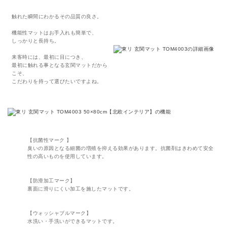
触れた瞬間にわかるその品質の良さ。
機能性マットはお手入れも簡単で、
しっかりと長持ち。
来客時には、最初に目につき、
最初に触れる事となる玄関マットだから
こそ、
こだわりを持って選びたいですよね。
【抗菌性マーク 】
臭いの原因となる細菌の増殖を抑える効果があります。抗菌剤はきわめて安全
性の高いものを使用しています。
【防滑加工マーク】
裏面に滑りにくい加工を施したマットです。
【ウォッシャブルマーク】
水洗い・手洗いができるマットです。