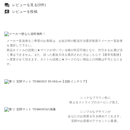
forum
レビューを見る(0件)
rate_review
レビューを投稿
メーカー直送便をご希望のお客様は、お会計時の配送方法選択画面でメーカー直送便
を選択して下さい。
商品タイトルの語尾に★マークが付いている物が対応可能となり、代引きをお選び頂
く事はできません。また、誤った配送方法を選択された方はこちらで【通常宅配便】
へ変更させて頂きます。タイトル語尾に★マークのない商品との同梱は不可となりま
す。
シックなブラウン色に
映えるストライプのカービング加工
。
シンプルなデザインが
あなたのお部屋を引き締めてくれます。
玄関やお部屋のアクセントに最適。