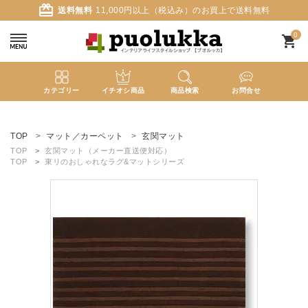
card_giftcard
送料無料
11,000円以上（税込み）のお買上で送料無料
0
shopping_cart
カテゴリー
イチオシ商品
商品検索
お問合せ
ACCOUNT MENU
ようこそ ゲスト 様
TOP
マット／カーペット
玄関マット
TOP
玄関マット（メーカー直送便対応）
TOP
東リのおしゃれなラグ&マットシリーズ
meeting_room
person
ログイン
新規会員登録
search
新着商品
カテゴリーから探す