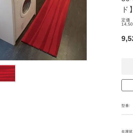
ド
定価
14,5
9,
型番:
在庫状