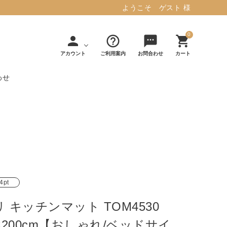
ようこそ ゲスト 様
0
person
help_outline
sms
shopping_cart
アカウント
ご利用案内
お問合わせ
カート
わせ
タフテッド ラグマット ミント
マット／カーペ
デコレ
フィンレイソ
インテリア用品
【春夏/洗える/人気】
ット
（DECOLE）
ン
毎日の暮らしに安心と快適を与え、生活
・ジ
アッシュコン
アドルノ
を楽しくしてくれるデザインラグ。
日用品
雑貨
セプト
（adorno）
10,728円(税込11,801円)
4pt
リ キッチンマット TOM4530
詳しく見る
0×200cm【おしゃれ/ベッドサイ