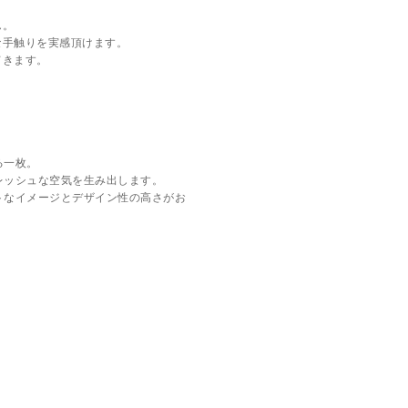
ん。
な手触りを実感頂けます。
てきます。
る一枚。
レッシュな空気を生み出します。
トなイメージとデザイン性の高さがお