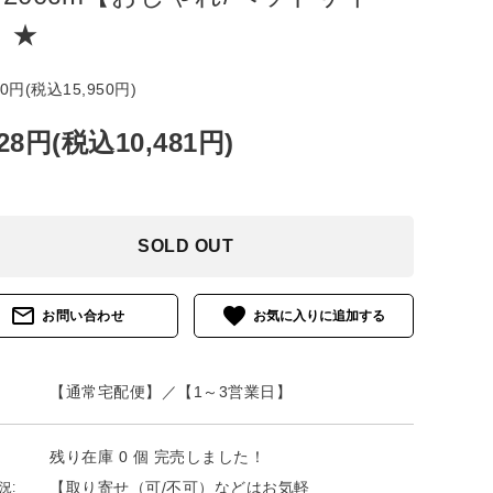
】★
00円(税込15,950円)
528円(税込10,481円)
SOLD OUT
mail_outline
favorite
お問い合わせ
【通常宅配便】／【1～3営業日】
残り在庫 0 個 完売しました！
【取り寄せ（可/不可）などはお気軽
況: