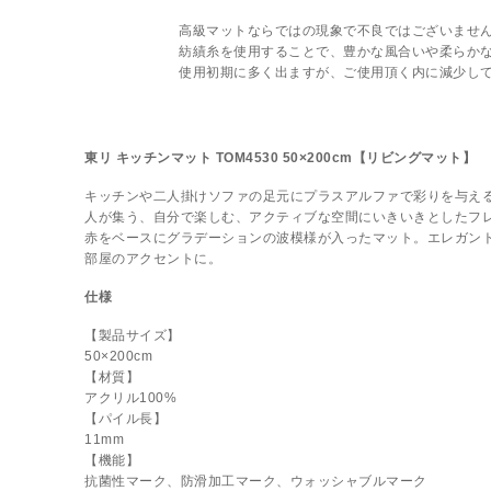
高級マットならではの現象で不良ではございませ
紡績糸を使用することで、豊かな風合いや柔らか
使用初期に多く出ますが、ご使用頂く内に減少し
東リ キッチンマット TOM4530 50×200cm【リビングマット】
キッチンや二人掛けソファの足元にプラスアルファで彩りを与え
人が集う、自分で楽しむ、アクティブな空間にいきいきとしたフ
赤をベースにグラデーションの波模様が入ったマット。エレガン
部屋のアクセントに。
仕様
【製品サイズ】
50×200cm
【材質】
アクリル100%
【パイル長】
11mm
【機能】
抗菌性マーク、防滑加工マーク、ウォッシャブルマーク