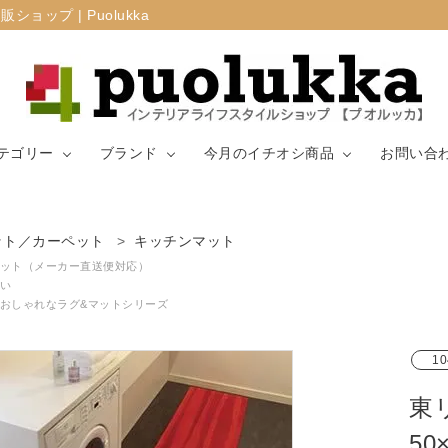
プ | Puolukka
テゴリー
ブランド
今月のイチオシ商品
お問い合
カーテン・窓周
ット／カーペット
キッチンマット
マリメッコ
ラグ
山崎実業
り
ット（メーカー直送便対応）
い
おしゃれなラグ&マットシリーズ
生地（ファブリ
リサ・ラーソ
ジョセフ
キッチン用品
ック）
ン
ョセフ
10
東
5