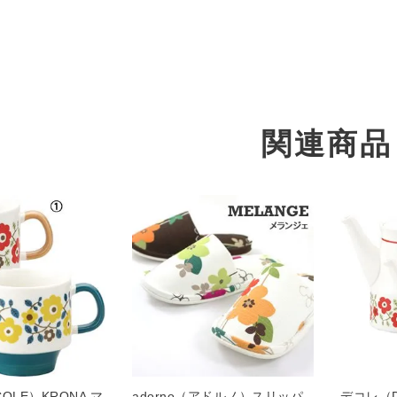
関連商品
OLE）KRONA マ
adorno（アドルノ）スリッパ
デコレ（D