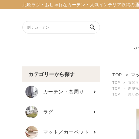
北欧ラグ・おしゃれなカーテン・人気インテリア収納の通販ショッ
search
カ
ACCOUNT MENU
ようこそ ゲスト 様
カテゴリーから探す
TOP
マ
TOP
玄関マ
meeting_room
person
TOP
新築祝
ログイン
新規会員登録
カーテン・窓周り
TOP
東リの
search
ラグ
新着商品
マット／カーペット