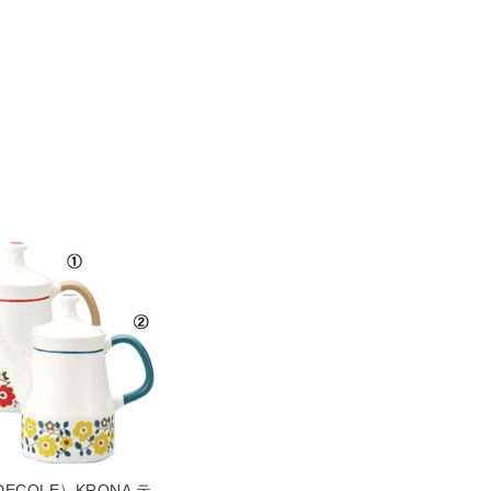
ECOLE）KRONA テ