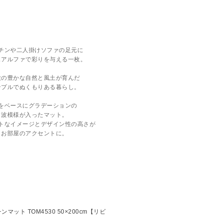
チンや二人掛けソファの足元に
スアルファで彩りを与える一枚。
欧の豊かな自然と風土が育んだ
ンプルでぬくもりある暮らし。
をベースにグラデーションの
波模様が入ったマット。
トなイメージとデザイン性の高さが
お部屋のアクセントに。