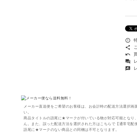
特
error_outline
こ
share
買
undo
レ
forum
レ
rate_review
メーカー直送便をご希望のお客様は、お会計時の配送方法選択画
い。
商品タイトルの語尾に★マークが付いている物が対応可能となり
ん。また、誤った配送方法を選択された方はこちらで【通常宅配
語尾に★マークのない商品との同梱は不可となります。