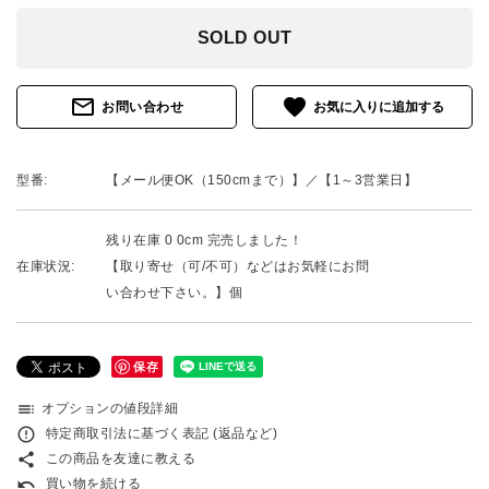
SOLD OUT
mail_outline
favorite
お問い合わせ
型番:
【メール便OK（150cmまで）】／【1～3営業日】
残り在庫 0 0cm 完売しました！
在庫状況:
【取り寄せ（可/不可）などはお気軽にお問
い合わせ下さい。】個
保存
toc
オプションの値段詳細
error_outline
特定商取引法に基づく表記 (返品など)
share
この商品を友達に教える
undo
買い物を続ける