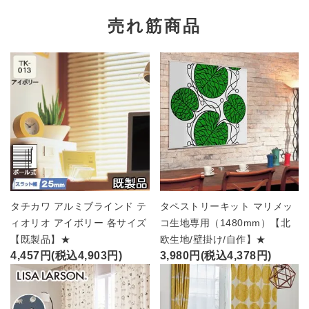
売れ筋商品
タチカワ アルミブラインド テ
タペストリーキット マリメッ
ィオリオ アイボリー 各サイズ
コ生地専用（1480mm）【北
【既製品】★
欧生地/壁掛け/自作】★
4,457円(税込4,903円)
3,980円(税込4,378円)