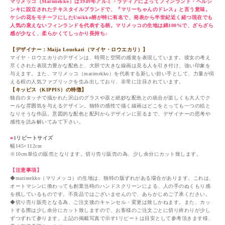
マリメッコ（Marimekko）は1949年アルミ・ラティアによってフィンランド・ヘルシ
ンキに設立されたテキスタイルブランドで、『マリーちゃんのドレス』と言う意味。
ケシの花をモチーフにしたUnikko柄が特に有名で、発表から半世紀近く経つ現在でも
人気の衰えないフィンランドを代表する柄。マリメッコの生地は綿100%で、ざらざら
感が少なく、柔らかくてしっかり長持ち♪
【デザイナー：Maija Louekari（マイヤ・ロウエカリ）】
マイヤ・ロウエカリのデザインは、時間と空間の感覚を表現しています。彼女の考え
尽くされた表現力豊かな配色と、大胆で大きな線画は見る人を引き付け、強い印象を
与えます。また、マリメッコ（marimekko）を代表する新しい担い手として、力量が伺
える程の人気ファブリックを生み出しており、非常に注目されています。
【キッピス（KIPPIS）の特徴】
独自のタッチで描かれた沢山のグラスや器と絶妙な配色との統合が楽しくも大人でク
ールな雰囲気を与えるデザイン。独特の感性で描く線画はどこをとっても一つの絵と
なりそうな作品。意図的な配色と配列からデザインに至るまで、デザイナーの思考や
感性を読み解いてみて下さい。
■
1リピートサイズ
幅145×112cm
※10cm単位の販売となります。切り売り販売の為、少し余分にカット致します。
【注意事項】
◆marimekko（マリメッコ）の生地は、独特の版ずれがある場合があります。これは、
オートマシンに換わっても創業当時のハンドスクリーンによる、人の手のぬくもり感
を残しているものです。不良品ではございませんので、あらかじめご了承ください。
◆切り売り販売となる為、ご注文後のキャンセル・変更は致しかねます。また、カッ
トする際は少し余分にカット致しますので、お客様のご注文ごとに切り終わりが少し
ずつずれて参ります。上記の掲載写真で示す1リピートは目安として参考頂きます様、