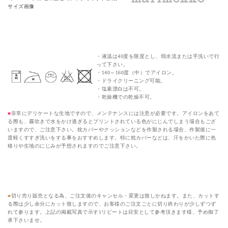
マリメッコ（marimekko）生地のメンテナンス
・液温は40度を限度とし、弱水流または手洗いで行
って下さい。
・140～160度（中）でアイロン。
・ドライクリーニング可能。
・塩素漂白は不可。
・乾燥機での乾燥不可。
■
非常にデリケートな生地ですので、メンテナンスには注意が必要です。アイロンをあて
る際も、霧吹きで水をかけ過ぎるとプリントされている色がにじんでしまう場合もござ
いますので、ご注意下さい。枕カバーやクッションなどを作製される場合、作製後に一
度軽くすすぎ洗いをする事をおすすめします。特に枕カバーなどは、汗をかいた際に色
移りや生地のにじみが予想されますのでご注意下さい。
切り売り販売での注意事項
■
切り売り販売となる為、ご注文後のキャンセル・変更は致しかねます。また、カットす
る際は少し余分にカット致しますので、お客様のご注文ごとに切り終わりが少しずつず
れて参ります。上記の掲載写真で示す1リピートは目安として参考頂きます様、予め御了
承下さいませ。