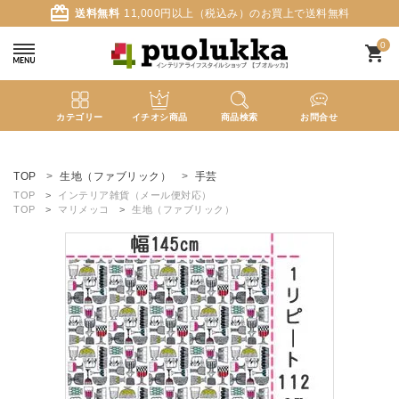
card_giftcard
送料無料
11,000円以上（税込み）のお買上で送料無料
0
shopping_cart
カテゴリー
イチオシ商品
商品検索
お問合せ
ACCOUNT MENU
ようこそ ゲスト 様
TOP
生地（ファブリック）
手芸
TOP
インテリア雑貨（メール便対応）
TOP
マリメッコ
生地（ファブリック）
meeting_room
person
ログイン
新規会員登録
search
新着商品
カテゴリーから探す