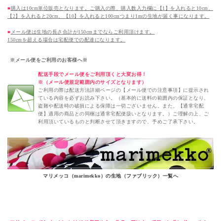
■
購入は10cm単位販売となります。ご購入の際、購入数入力欄に【1】を入れると10cm、
【2】を入れると20cm、【10】を入れると100cmつまり1mの生地が届く事になります。
■
メール便は生地の長さ合計が150cmまでならご利用頂けます。
150cmを超える場合は宅配便での配達になります。
※メール便をご利用のお客様へ※
配送手段でメール便をご利用頂くと大変お得！
※（メール便規定範囲内のサイズとなります）
ご利用の際は配送方法詳細ページの【メール便での注意事項】に提示され
ている内容を必ずお読み下さい。（基本的に送料の範囲内の保証となり、
盗難や配送時の破損による保障は一切ございません。また、【通常宅配
便】適用の商品との同梱は通常宅配便扱いとなります。）ご理解の上、ご
利用頂いているものと判断させて頂きますので、予めご了承下さい。
マリメッコ（marimekko）の生地（ファブリック）一覧へ
マリメッコ（marimekko）生地（ファブリック）
キッピス（KIPPIS）麻地【10cm単位販売】