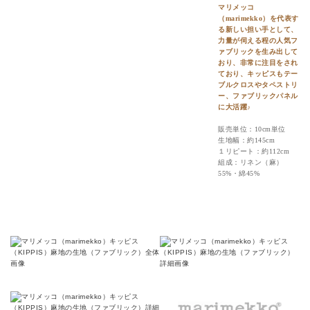
マリメッコ
（marimekko）を代表す
る新しい担い手として、
力量が伺える程の人気フ
ァブリックを生み出して
おり、非常に注目をされ
ており、キッピスもテー
ブルクロスやタペストリ
ー、ファブリックパネル
に大活躍♪
販売単位：10cm単位
生地幅：約145cm
１リピート：約112cm
組成：リネン（麻）
55%・綿45%
キッピス（KIPPIS）の詳細