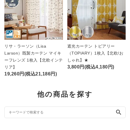
リサ・ラーソン（Lisa
遮光カーテン トピアリー
Larson）既製カーテン マイキ
（TOPIARY）1枚入【北欧/お
ーフレンズ 1枚入【北欧インテ
しゃれ】★
3,800円(税込4,180円)
リア】
19,260円(税込21,186円)
他の商品を探す
search