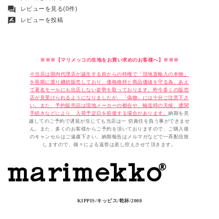
forum
レビューを見る(0件)
rate_review
レビューを投稿
※※※【マリメッコの生地をお買い求めのお客様へ】※※※
※当店は国内代理店が誕生する前からの特権で「現地直輸入の本物」
を長期に渡り継続販売しており、価格維持と商品価値を守る為、あえ
て著名モールにも出店しない姿勢を取っております。昨今多くの販売
店が見受けられるようになりましたが、「偽物」には十分ご注意下さ
い。また、予約販売品は現地メーカーの都合や、輸送時の天候、通関
手続きなどにより、入荷予定日を前後する場合があります。
納期を見
越してのご予約で遅延が生じても当店は一 切責任を負う事ができませ
ん。また、多くのお客様からご予約を頂いておりますので、ご購入後
のキャンセルはご遠慮下さい。納期報告はメルマガなどで一斉配信致
しますので、個々による返答は差し控えさせて頂きます。
KIPPIS/キッピス/乾杯/2008