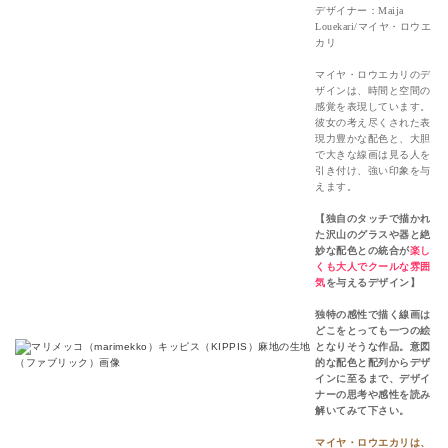
デザイナー：Maija
Louekari/マイヤ・ロウエ
カリ
マイヤ・ロウエカリのデ
ザインは、時間と空間の
感覚を表現しています。
彼女の考え尽くされた表
現力豊かな配色と、大胆
で大きな線画は見る人を
引き付け、強い印象を与
えます。
【独自のタッチで描かれ
た沢山のグラスや器と絶
妙な配色との統合が
楽し
くも大人でクールな雰囲
気
を与えるデザイン】
独特の感性で描く線画は
どこをとっても一つの絵
となりそうな作品。意図
的な配色と配列からデザ
インに至るまで、デザイ
ナーの思考や感性を読み
解いてみて下さい。
マイヤ・ロウエカリは、