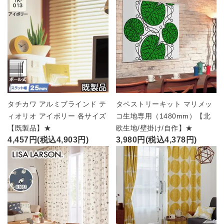
タチカワ アルミブラインド テ
タペストリーキット マリメッ
ィオリオ アイボリー 各サイズ
コ生地専用（1480mm）【北
【既製品】★
欧生地/壁掛け/自作】★
4,457円(税込4,903円)
3,980円(税込4,378円)