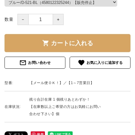
－
＋
数量
shopping_cart
カートに入れる
mail_outline
favorite
お問い合わせ
型番:
【メール便ＯＫ！】／【1～7営業日】
残り合計在庫 1 個残りあとわずか！
在庫状況:
【在庫数以上ご希望の方はお気軽にお問い
合わせ下さい】個
保存