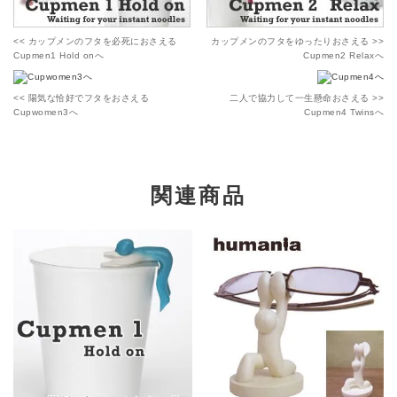
<< カップメンのフタを必死におさえる
カップメンのフタをゆったりおさえる >>
Cupmen1 Hold onへ
Cupmen2 Relaxへ
<< 陽気な恰好でフタをおさえる
二人で協力して一生懸命おさえる >>
Cupwomen3へ
Cupmen4 Twinsへ
関連商品