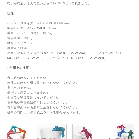
ないかなぁ。そんな思いからCUP MENはうまれました。
仕様
パッケージサイズ：W100×D38×H140mm
製品サイズ：W47×D58×H31mm
重量（パッケージ含）：約12g
製品重量：約10g
材質：シリコーン
原産国：日本
品番（JAN）：ブルー/D-521-BL（4580122325244）、モスグリーン/D-521-
MG（4580122325251）、ローズ/D-521-RS（4580122325268）
- 使用上の注意 -
火に近づけないでください。
無理に曲げたり引っ張ったりしないでください。
食べられません。
傷がつく原因になりますので、
金タワシ等は使用しないでください。
食器洗い乾燥機は使用しないでください。
直射日光のあたる場所に放置しないでください。
材料の特性上、多少色ムラがある場合があります。