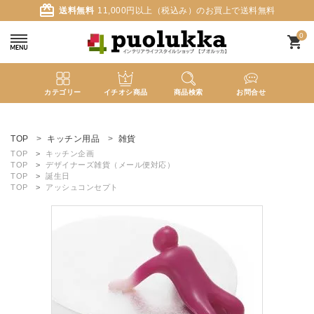
card_giftcard
送料無料
11,000円以上（税込み）のお買上で送料無料
0
shopping_cart
カテゴリー
イチオシ商品
商品検索
お問合せ
ACCOUNT MENU
ようこそ ゲスト 様
TOP
キッチン用品
雑貨
TOP
キッチン企画
TOP
デザイナーズ雑貨（メール便対応）
meeting_room
person
ログイン
新規会員登録
TOP
誕生日
TOP
アッシュコンセプト
search
新着商品
カテゴリーから探す