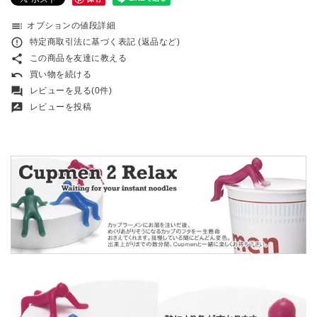
toc
オプションの値段詳細
error_outline
特定商取引法に基づく表記 (返品など)
share
この商品を友達に教える
undo
買い物を続ける
forum
レビューを見る(0件)
rate_review
レビューを投稿