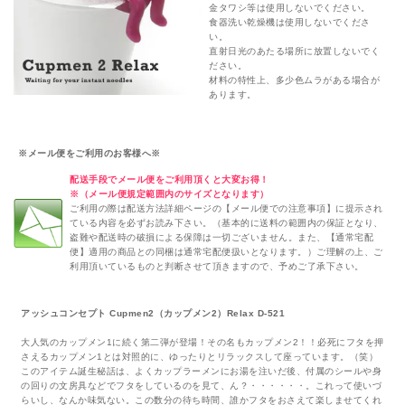
金タワシ等は使用しないでください。
食器洗い乾燥機は使用しないでくださ
い。
直射日光のあたる場所に放置しないでく
ださい。
材料の特性上、多少色ムラがある場合が
あります。
※メール便をご利用のお客様へ※
配送手段でメール便をご利用頂くと大変お得！
※（メール便規定範囲内のサイズとなります）
ご利用の際は配送方法詳細ページの【メール便での注意事項】に提示され
ている内容を必ずお読み下さい。（基本的に送料の範囲内の保証となり、
盗難や配送時の破損による保障は一切ございません。また、【通常宅配
便】適用の商品との同梱は通常宅配便扱いとなります。）ご理解の上、ご
利用頂いているものと判断させて頂きますので、予めご了承下さい。
アッシュコンセプト Cupmen2（カップメン2）Relax D-521
大人気のカップメン1に続く第二弾が登場！その名もカップメン2！！必死にフタを押
さえるカップメン1とは対照的に、ゆったりとリラックスして座っています。（笑）
このアイテム誕生秘話は、よくカップラーメンにお湯を注いだ後、付属のシールや身
の回りの文房具などでフタをしているのを見て、ん？・・・・・・。これって使いづ
らいし、なんか味気ない。この数分の待ち時間、誰かフタをおさえて楽しませてくれ