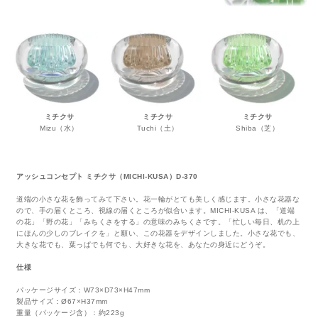
ミチクサ
ミチクサ
ミチクサ
Mizu（水）
Tuchi（土）
Shiba（芝）
アッシュコンセプト ミチクサ（MICHI-KUSA）D-370
道端の小さな花を飾ってみて下さい。花一輪がとても美しく感じます。小さな花器な
ので、手の届くところ、視線の届くところが似合います。MICHI-KUSA は、「道端
の花」「野の花」「みちくさをする」の意味のみちくさです。「忙しい毎日、机の上
にほんの少しのブレイクを」と願い、この花器をデザインしました。小さな花でも、
大きな花でも、葉っぱでも何でも、大好きな花を、あなたの身近にどうぞ。
仕様
パッケージサイズ：W73×D73×H47mm
製品サイズ：Ø67×H37mm
重量（パッケージ含）：約223g