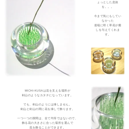
ょっとした息抜
を。。。
今まで気にもしてい
なかった
道端に咲く草花が癒
しを与えてくれま
す。
MICHI-KUSAは花を支える場所が
剣山のようなカタチになっています。
でも、剣山のようには挿しません。
剣山と剣山の間に花を挿して飾ります。
一つ一つの隙間は、全て均等ではないので、
飾る花の大きさに合った場所を選んで
花を飾ることができます。