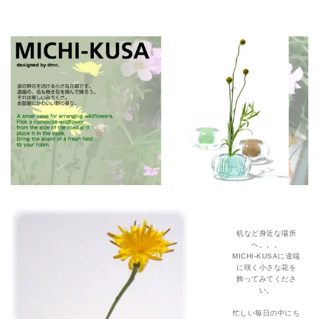
机など身近な場所
へ。。。
MICHI-KUSAに道端
に咲く小さな花を
飾ってみてくださ
い。
忙しい毎日の中にち