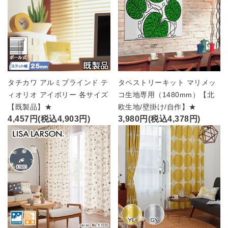
タチカワ アルミブラインド テ
タペストリーキット マリメッ
ィオリオ アイボリー 各サイズ
コ生地専用（1480mm）【北
【既製品】★
欧生地/壁掛け/自作】★
4,457円(税込4,903円)
3,980円(税込4,378円)