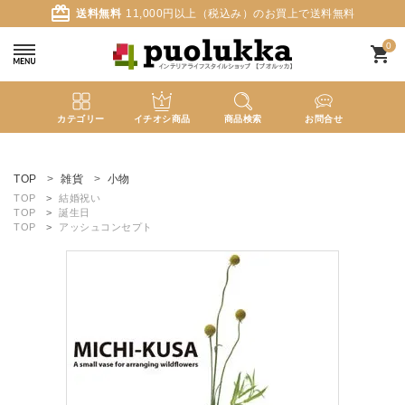
card_giftcard
送料無料
11,000円以上（税込み）のお買上で送料無料
0
shopping_cart
カテゴリー
イチオシ商品
商品検索
お問合せ
ACCOUNT MENU
ようこそ ゲスト 様
TOP
雑貨
小物
TOP
結婚祝い
TOP
誕生日
meeting_room
person
ログイン
新規会員登録
TOP
アッシュコンセプト
search
新着商品
カテゴリーから探す