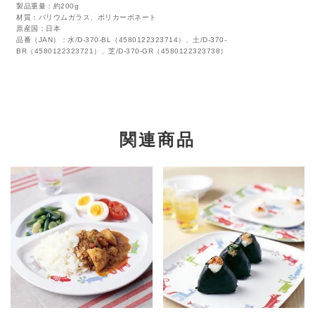
製品重量：約200g
材質：バリウムガラス、ポリカーボネート
原産国：日本
品番（JAN）：水/D-370-BL（4580122323714）、土/D-370-
BR（4580122323721）、芝/D-370-GR（4580122323738）
関連商品