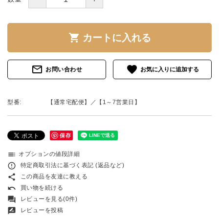
shopping_cart
カートに入れる
mail_outline
favorite
お問い合わせ
型番:
【通常宅配便】／【1～7営業日】
保存
toc
オプションの値段詳細
error_outline
特定商取引法に基づく表記 (返品など)
share
この商品を友達に教える
undo
買い物を続ける
forum
レビューを見る(0件)
rate_review
レビューを投稿