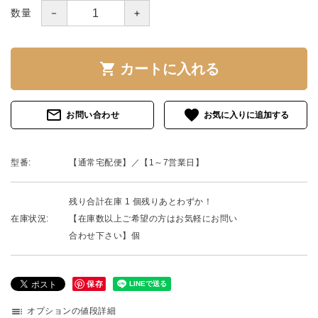
－
＋
数量
shopping_cart
カートに入れる
mail_outline
favorite
お問い合わせ
型番:
【通常宅配便】／【1～7営業日】
残り合計在庫 1 個残りあとわずか！
在庫状況:
【在庫数以上ご希望の方はお気軽にお問い
合わせ下さい】個
保存
toc
オプションの値段詳細