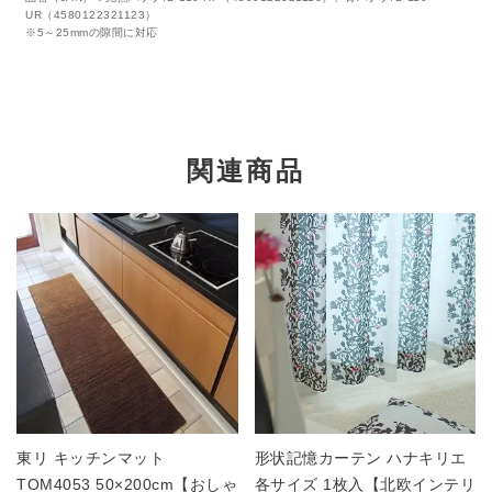
UR（4580122321123）
※5～25mmの隙間に対応
関連商品
東リ キッチンマット
形状記憶カーテン ハナキリエ
TOM4053 50×200cm【おしゃ
各サイズ 1枚入【北欧インテリ