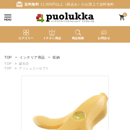
card_giftcard
送料無料
11,000円以上（税込み）のお買上で送料無料
0
shopping_cart
カテゴリー
イチオシ商品
商品検索
お問合せ
ACCOUNT MENU
ようこそ ゲスト 様
TOP
インテリア用品
収納
TOP
誕生日
TOP
アッシュコンセプト
meeting_room
person
ログイン
新規会員登録
search
新着商品
カテゴリーから探す