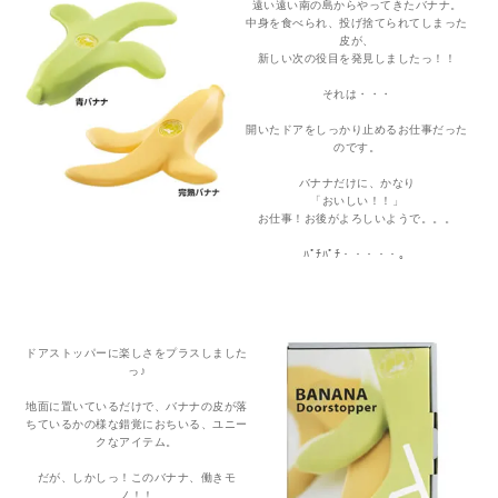
遠い遠い南の島からやってきたバナナ。
中身を食べられ、投げ捨てられてしまった
皮が、
新しい次の役目を発見しましたっ！！
それは・・・
開いたドアをしっかり止めるお仕事だった
のです。
バナナだけに、かなり
「おいしい！！」
お仕事！お後がよろしいようで。。。
ﾊﾟﾁﾊﾟﾁ・・・・・。
ドアストッパーに楽しさをプラスしました
っ♪
地面に置いているだけで、バナナの皮が落
ちているかの様な錯覚におちいる、ユニー
クなアイテム。
だが、しかしっ！このバナナ、働きモ
ノ！！