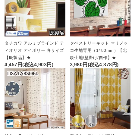
タチカワ アルミブラインド テ
タペストリーキット マリメッ
ィオリオ アイボリー 各サイズ
コ生地専用（1480mm）【北
【既製品】★
欧生地/壁掛け/自作】★
4,457円(税込4,903円)
3,980円(税込4,378円)