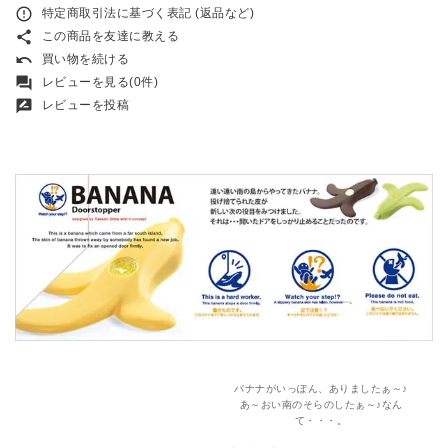
error_outline
特定商取引法に基づく表記 (返品など)
share
この商品を友達に教える
undo
買い物を続ける
forum
レビューを見る(0件)
rate_review
レビューを投稿
バナナがいっぽん、ありましたぁ～♪
あ～おい南のそらのしたぁ～♪なん
て・・・。