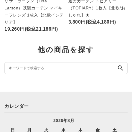
リサ・ラーソン（Lisa
遮光カーテン トピアリー
Larson）既製カーテン マイキ
（TOPIARY）1枚入【北欧/お
ーフレンズ 1枚入【北欧インテ
しゃれ】★
3,800円(税込4,180円)
リア】
19,260円(税込21,186円)
他の商品を探す
search
カレンダー
2026年8月
日
月
火
水
木
金
土