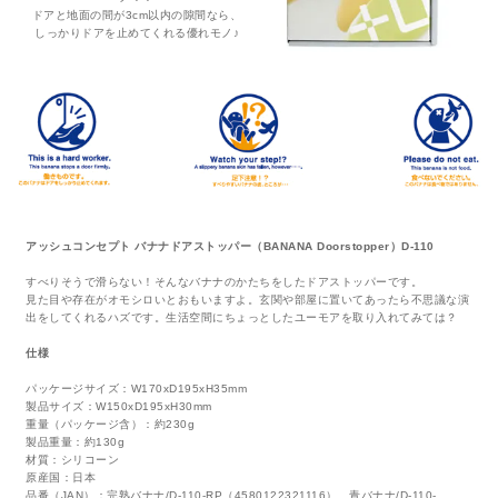
ドアと地面の間が3cm以内の隙間なら、
しっかりドアを止めてくれる優れモノ♪
アッシュコンセプト バナナドアストッパー（BANANA Doorstopper）D-110
すべりそうで滑らない！そんなバナナのかたちをしたドアストッパーです。
見た目や存在がオモシロいとおもいますよ。玄関や部屋に置いてあったら不思議な演
出をしてくれるハズです。生活空間にちょっとしたユーモアを取り入れてみては？
仕様
パッケージサイズ：W170xD195xH35mm
製品サイズ：W150xD195xH30mm
重量（パッケージ含）：約230g
製品重量：約130g
材質：シリコーン
原産国：日本
品番（JAN）：完熟バナナ/D-110-RP（4580122321116）、青バナナ/D-110-