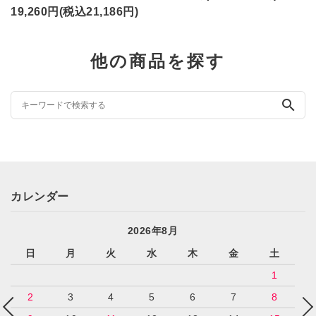
19,260円(税込21,186円)
他の商品を探す
search
カレンダー
2026年8月
日
月
火
水
木
金
土
1
2
3
4
5
6
7
8