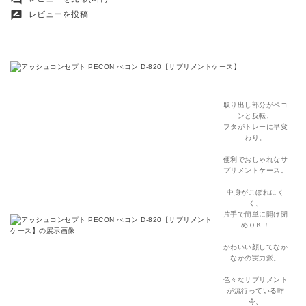
rate_review
レビューを投稿
取り出し部分がペコ
ンと反転、
フタがトレーに早変
わり。
便利でおしゃれなサ
プリメントケース。
中身がこぼれにく
く、
片手で簡単に開け閉
めＯＫ！
かわいい顔してなか
なかの実力派。
色々なサプリメント
が流行っている昨
今、