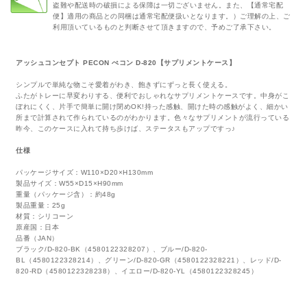
盗難や配送時の破損による保障は一切ございません。また、【通常宅配
便】適用の商品との同梱は通常宅配便扱いとなります。）ご理解の上、ご
利用頂いているものと判断させて頂きますので、予めご了承下さい。
アッシュコンセプト PECON ぺコン D-820【サプリメントケース】
シンプルで単純な物こそ愛着がわき、飽きずにずっと長く使える。
ふたがトレーに早変わりする、便利でおしゃれなサプリメントケースです。中身がこ
ぼれにくく、片手で簡単に開け閉めOK!持った感触、開けた時の感触がよく、細かい
所まで計算されて作られているのがわかります。色々なサプリメントが流行っている
昨今、このケースに入れて持ち歩けば、ステータスもアップですっ♪
仕様
パッケージサイズ：W110×D20×H130mm
製品サイズ：W55×D15×H90mm
重量（パッケージ含）：約48g
製品重量：25g
材質：シリコーン
原産国：日本
品番（JAN）
ブラック/D-820-BK（4580122328207）、ブルー/D-820-
BL（4580122328214）、グリーン/D-820-GR（4580122328221）、レッド/D-
820-RD（4580122328238）、イエロー/D-820-YL（4580122328245）