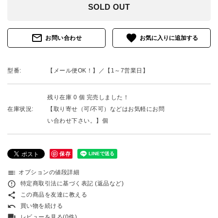
SOLD OUT
mail_outline
favorite
お問い合わせ
型番:
【メール便OK！】／【1～7営業日】
残り在庫 0 個 完売しました！
在庫状況:
【取り寄せ（可/不可）などはお気軽にお問
い合わせ下さい。】個
保存
toc
オプションの値段詳細
error_outline
特定商取引法に基づく表記 (返品など)
share
この商品を友達に教える
undo
買い物を続ける
forum
レビューを見る(0件)