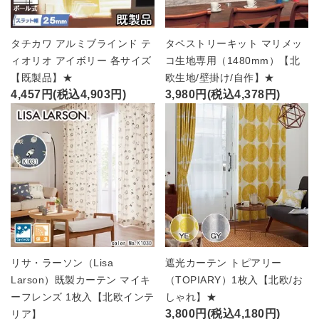
タチカワ アルミブラインド テ
タペストリーキット マリメッ
ィオリオ アイボリー 各サイズ
コ生地専用（1480mm）【北
【既製品】★
欧生地/壁掛け/自作】★
4,457円(税込4,903円)
3,980円(税込4,378円)
リサ・ラーソン（Lisa
遮光カーテン トピアリー
Larson）既製カーテン マイキ
（TOPIARY）1枚入【北欧/お
ーフレンズ 1枚入【北欧インテ
しゃれ】★
3,800円(税込4,180円)
リア】