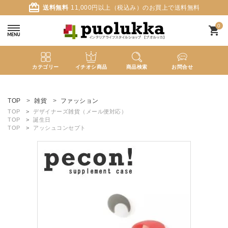
card_giftcard
送料無料
11,000円以上（税込み）のお買上で送料無料
0
shopping_cart
カテゴリー
イチオシ商品
商品検索
お問合せ
ACCOUNT MENU
ようこそ ゲスト 様
TOP
雑貨
ファッション
TOP
デザイナーズ雑貨（メール便対応）
TOP
誕生日
meeting_room
person
ログイン
新規会員登録
TOP
アッシュコンセプト
search
新着商品
カテゴリーから探す