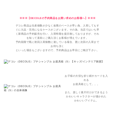
※※※【DECOLEの予約商品をお買い求めのお客様へ】※※※
デコレ商品は生産個数が少なく改廃のペースが早い為、入荷してもす
ぐに欠品・完売になるケースがございます。その為、当店ではいち早
く新商品の予約販売を行い、入荷時期を提示致しておりますが、それ
を知って直前にご購入頂くお客様が増えています。
予約段階で既に初回入荷個数に達している場合、更に次回の入荷まで
お待ち頂く
といった場合もございますので、予約商品はお早目にご検討下さい。
お子様の大切な折り紙やカードを入
れる
お道具箱として。。。
また、楽しく後片付けができるよう
かわいいキャラクターが描かれた
かわいいアイテム。