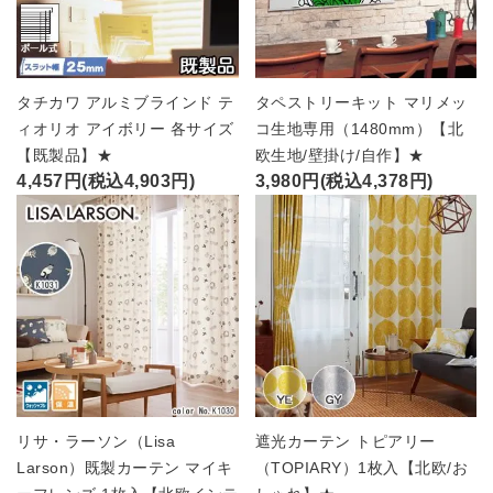
タチカワ アルミブラインド テ
タペストリーキット マリメッ
ィオリオ アイボリー 各サイズ
コ生地専用（1480mm）【北
【既製品】★
欧生地/壁掛け/自作】★
4,457円(税込4,903円)
3,980円(税込4,378円)
リサ・ラーソン（Lisa
遮光カーテン トピアリー
Larson）既製カーテン マイキ
（TOPIARY）1枚入【北欧/お