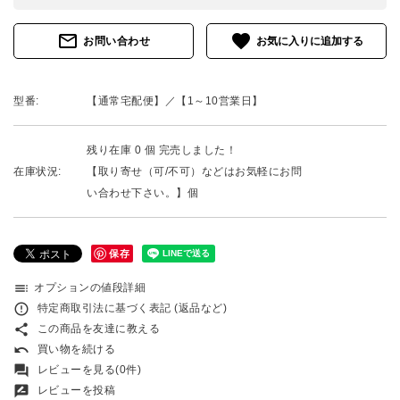
mail_outline
favorite
お問い合わせ
型番:
【通常宅配便】／【1～10営業日】
残り在庫 0 個 完売しました！
在庫状況:
【取り寄せ（可/不可）などはお気軽にお問
い合わせ下さい。】個
保存
toc
オプションの値段詳細
error_outline
特定商取引法に基づく表記 (返品など)
share
この商品を友達に教える
undo
買い物を続ける
forum
レビューを見る(0件)
rate_review
レビューを投稿