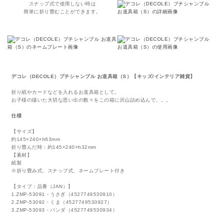
スナップ式で使用しない時は
簡単に折り畳むことができます。
デコレ（DECOLE）プチシャンブル お道具箱（S）【キッズ/インテリア雑貨】
折り紙やカードなどを入れるお道具箱として。
お子様の描いた大切な思い出の数々をこの箱に沢山詰め込んで。。。
仕様
【サイズ】
約145×240×h63mm
折り畳んだ時：約145×240×h32mm
【素材】
紙製
※折り畳み式、スナップ式、ネームプレート付き
【タイプ：品番（JAN）】
1.ZMP-53091・うさぎ（4527749530910）
2.ZMP-53092・くま（4527749530927）
3.ZMP-53093・パンダ（4527749530934）