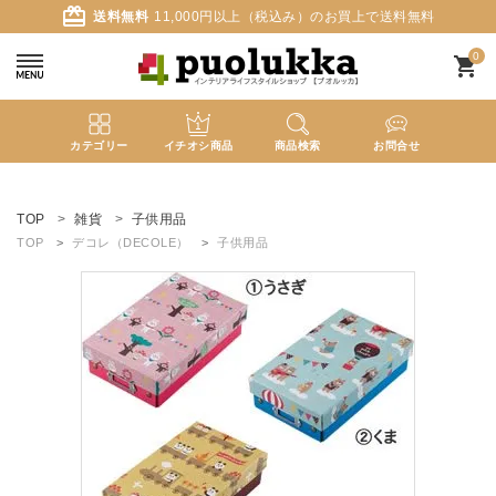
card_giftcard
送料無料
11,000円以上（税込み）のお買上で送料無料
0
shopping_cart
カテゴリー
イチオシ商品
商品検索
お問合せ
ACCOUNT MENU
ようこそ ゲスト 様
TOP
雑貨
子供用品
TOP
デコレ（DECOLE）
子供用品
meeting_room
person
ログイン
新規会員登録
search
新着商品
カテゴリーから探す