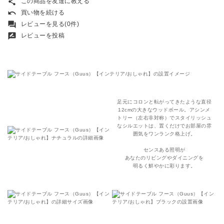
share
この商品を友達に教える
undo
買い物を続ける
forum
レビューを見る(0件)
rate_review
レビューを投稿
足元にコロンと転がってきたような直径
12cmの大きなウッドボール。アシンメ
トリー（左右非対称）でスタイリッシュ
なシルエットは、置くだけでお部屋の雰
囲気をワンランク格上げ。
センスある照明が
あなたのリビングやダイニングを
明るく鮮やかに彩ります。