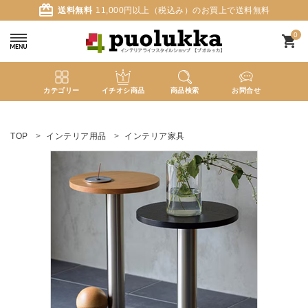
card_giftcard
送料無料
11,000円以上（税込み）のお買上で送料無料
0
shopping_cart
カテゴリー
イチオシ商品
商品検索
お問合せ
ACCOUNT MENU
ようこそ ゲスト 様
TOP
インテリア用品
インテリア家具
meeting_room
person
ログイン
新規会員登録
search
新着商品
カテゴリーから探す