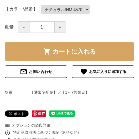
【カラー/品番】
－
＋
数量
shopping_cart
カートに入れる
mail_outline
favorite
お問い合わせ
型番:
【通常宅配便】／【1～7営業日】
保存
toc
オプションの値段詳細
error_outline
特定商取引法に基づく表記 (返品など)