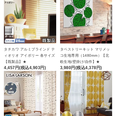
タチカワ アルミブラインド テ
タペストリーキット マリメッ
ィオリオ アイボリー 各サイズ
コ生地専用（1480mm）【北
【既製品】★
欧生地/壁掛け/自作】★
4,457円(税込4,903円)
3,980円(税込4,378円)