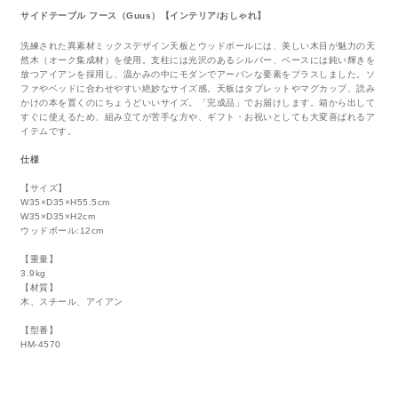
サイドテーブル フース（Guus）【インテリア/おしゃれ】
洗練された異素材ミックスデザイン天板とウッドボールには、美しい木目が魅力の天
然木（オーク集成材）を使用。支柱には光沢のあるシルバー、ベースには鈍い輝きを
放つアイアンを採用し、温かみの中にモダンでアーバンな要素をプラスしました。ソ
ファやベッドに合わせやすい絶妙なサイズ感。天板はタブレットやマグカップ、読み
かけの本を置くのにちょうどいいサイズ。「完成品」でお届けします。箱から出して
すぐに使えるため、組み立てが苦手な方や、ギフト・お祝いとしても大変喜ばれるア
イテムです。
仕様
【サイズ】
W35×D35×H55.5cm
W35×D35×H2cm
ウッドボール:12cm
【重量】
3.9kg
【材質】
木、スチール、アイアン
【型番】
HM-4570