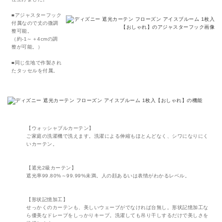
■アジャスターフック
付属なので丈の微調
整可能。
（約-1～＋4cmの調
整が可能。）
■同じ生地で作製され
たタッセルを付属。
【ウォッシャブルカーテン】
ご家庭の洗濯機で洗えます。洗濯による伸縮もほとんどなく、シワになりにく
いカーテン。
【遮光2級カーテン】
遮光率99.80%～99.99%未満。人の顔あるいは表情がわかるレベル。
【形状記憶加工】
せっかくのカーテンも、美しいウェーブがでなければ台無し。形状記憶加工な
ら優美なドレープをしっかりキープ。洗濯しても吊り干しするだけで美しさを