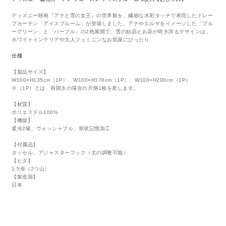
ディズニー映画『アナと雪の女王』の世界観を、繊細な水彩タッチで表現したドレー
プカーテン「アイスブルーム」が登場しました。アナやエルサをイメージした「ブル
ーグリーン」と「パープル」の2色展開で、雪の結晶とお花が咲き誇るデザインは、
ホワイトインテリアや大人フェミニンなお部屋にぴったり
仕様
【製品サイズ】
W100×H135cm（1P）、W100×H178cm（1P）、W100×H200cm（1P）
※（1P）とは、両開きの場合の片側1枚を差します。
【材質】
ポリエステル100%
【機能】
遮光2級、ウォッシャブル、形状記憶加工
【付属品】
タッセル、アジャスターフック（丈の調整可能）
【ヒダ】
1.5倍（2つ山）
【製造国】
日本