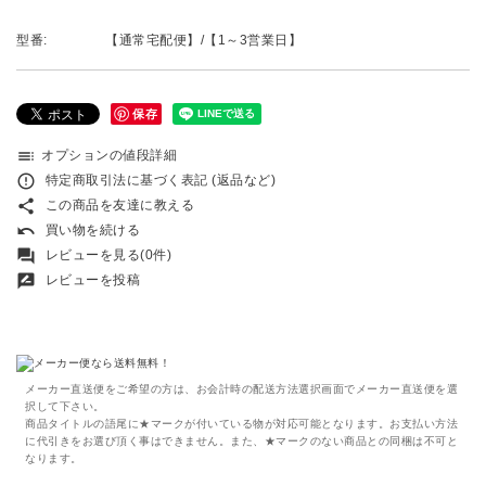
型番:
【通常宅配便】/【1～3営業日】
保存
toc
オプションの値段詳細
error_outline
特定商取引法に基づく表記 (返品など)
share
この商品を友達に教える
undo
買い物を続ける
forum
レビューを見る(0件)
rate_review
レビューを投稿
メーカー直送便をご希望の方は、お会計時の配送方法選択画面でメーカー直送便を選
択して下さい。
商品タイトルの語尾に★マークが付いている物が対応可能となります。お支払い方法
に代引きをお選び頂く事はできません。また、★マークのない商品との同梱は不可と
なります。