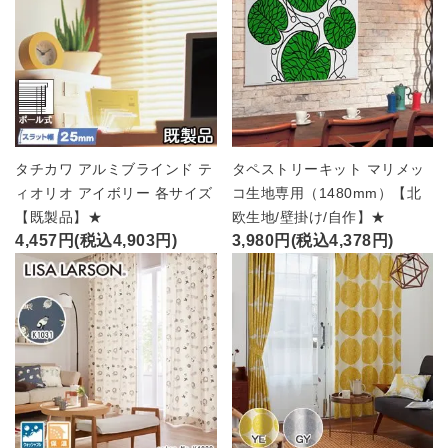
タチカワ アルミブラインド テ
タペストリーキット マリメッ
ィオリオ アイボリー 各サイズ
コ生地専用（1480mm）【北
【既製品】★
欧生地/壁掛け/自作】★
4,457円(税込4,903円)
3,980円(税込4,378円)