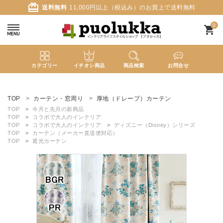
card_giftcard
送料無料
11,000円以上（税込み）のお買上で送料無料
0
shopping_cart
カテゴリー
イチオシ商品
商品検索
お問合せ
ACCOUNT MENU
ようこそ ゲスト 様
TOP
カーテン・窓周り
厚地（ドレープ）カーテン
TOP
今月と先月の新商品
TOP
コラボで大人のインテリア
meeting_room
person
ログイン
新規会員登録
TOP
コラボで大人のインテリア
ディズニー（Disney）シリーズ
TOP
カーテン（メーカー直送便対応）
TOP
遮光カーテン
search
新着商品
カテゴリーから探す