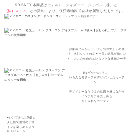
©DISNEY 本商品はウォルト・ディズニー・ジャパン（株）と
(株）スミノエ
との契約により、住江織物株式会社が製造したものです。
お部屋に広がる「アナと雪の女王」の魔
法。水彩タッチの花々と雪の結晶が織りな
す、大人のためのエレガントな遮光カーテ
ン
遊び心たっぷりに、
いろんなモチーフをデザインしたカーテ
ン。
デザイナーならではの意図を感じながら
インテリアを楽しめる
おしゃれなカーテン。
■シンプルな1.5倍ヒ
ダ仕様で生地のデザ
インを楽しめるよう
仕上げました。