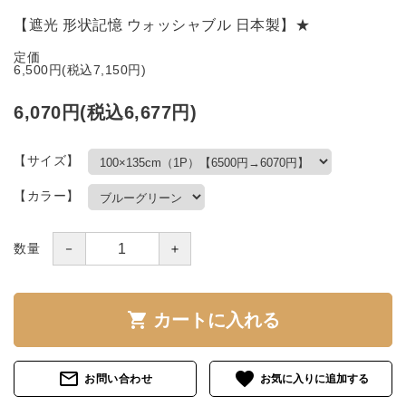
【遮光 形状記憶 ウォッシャブル 日本製】★
定価
6,500円(税込7,150円)
6,070円(税込6,677円)
【サイズ】
【カラー】
－
＋
数量
shopping_cart
カートに入れる
mail_outline
favorite
お問い合わせ