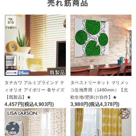
売れ筋商品
タチカワ アルミブラインド テ
タペストリーキット マリメッ
ィオリオ アイボリー 各サイズ
コ生地専用（1480mm）【北
【既製品】★
欧生地/壁掛け/自作】★
4,457円(税込4,903円)
3,980円(税込4,378円)