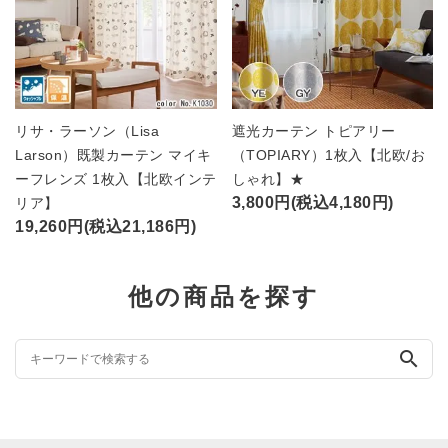
リサ・ラーソン（Lisa
遮光カーテン トピアリー
Larson）既製カーテン マイキ
（TOPIARY）1枚入【北欧/お
ーフレンズ 1枚入【北欧インテ
しゃれ】★
3,800円(税込4,180円)
リア】
19,260円(税込21,186円)
他の商品を探す
search