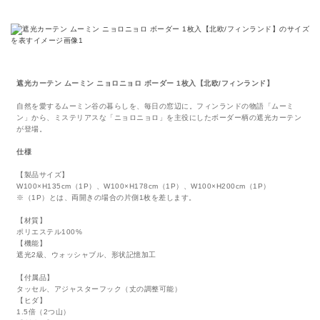
遮光カーテン ムーミン ニョロニョロ ボーダー 1枚入【北欧/フィンランド】
自然を愛するムーミン谷の暮らしを、毎日の窓辺に。フィンランドの物語「ムーミ
ン」から、ミステリアスな「ニョロニョロ」を主役にしたボーダー柄の遮光カーテン
が登場。
仕様
【製品サイズ】
W100×H135cm（1P）、W100×H178cm（1P）、W100×H200cm（1P）
※（1P）とは、両開きの場合の片側1枚を差します。
【材質】
ポリエステル100%
【機能】
遮光2級、ウォッシャブル、形状記憶加工
【付属品】
タッセル、アジャスターフック（丈の調整可能）
【ヒダ】
1.5倍（2つ山）