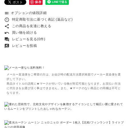
保存
toc
オプションの値段詳細
error_outline
特定商取引法に基づく表記 (返品など)
share
この商品を友達に教える
undo
買い物を続ける
forum
レビューを見る(0件)
rate_review
レビューを投稿
メーカー直送便をご希望の方は、お会計時の配送方法選択画面でメーカー直送便を選
択して下さい。
商品タイトルの語尾に★マークが付いている物が対応可能となります。お支払い方法
に代引きをお選び頂く事はできません。また、★マークのない商品との同梱は不可と
なります。