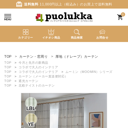
card_giftcard
送料無料
11,000円以上（税込み）のお買上で送料無料
0
shopping_cart
カテゴリー
イチオシ商品
商品検索
お問合せ
ACCOUNT MENU
ようこそ ゲスト 様
TOP
カーテン・窓周り
厚地（ドレープ）カーテン
TOP
今月と先月の新商品
TOP
コラボで大人のインテリア
meeting_room
person
ログイン
新規会員登録
TOP
コラボで大人のインテリア
ムーミン（MOOMIN）シリーズ
TOP
カーテン（メーカー直送便対応）
TOP
遮光カーテン
TOP
北欧テイストのカーテン
search
新着商品
カテゴリーから探す