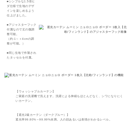
■シンプルな1.5倍ヒ
ダ仕様で生地のデザ
インを楽しめるよう
仕上げました。
■アジャスターフック
付属なので丈の微調
整可能。
（約-1～＋4cmの調
整が可能。）
■同じ生地で作製され
たタッセルを付属。
【ウォッシャブルカーテン】
ご家庭の洗濯機で洗えます。洗濯による伸縮もほとんどなく、シワになりにく
いカーテン。
【遮光2級カーテン（ダークブルー）】
遮光率99.80%～99.99%未満。人の顔あるいは表情がわかるレベル。