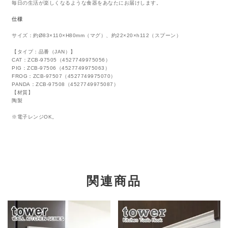
毎日の生活が楽しくなるような食器をあなたにお届けします。
仕様
サイズ：約Ø83×110×H80mm（マグ）、約22×20×h112（スプーン）
【タイプ：品番（JAN）】
CAT：ZCB-97505（4527749975056）
PIG：ZCB-97506（4527749975063）
FROG：ZCB-97507（4527749975070）
PANDA：ZCB-97508（4527749975087）
【材質】
陶製
※電子レンジOK。
関連商品