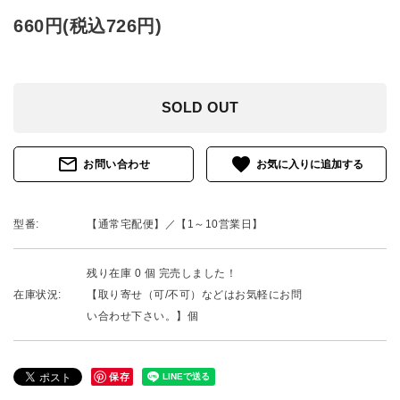
660円(税込726円)
SOLD OUT
mail_outline
favorite
お問い合わせ
型番:
【通常宅配便】／【1～10営業日】
残り在庫 0 個 完売しました！
在庫状況:
【取り寄せ（可/不可）などはお気軽にお問
い合わせ下さい。】個
保存