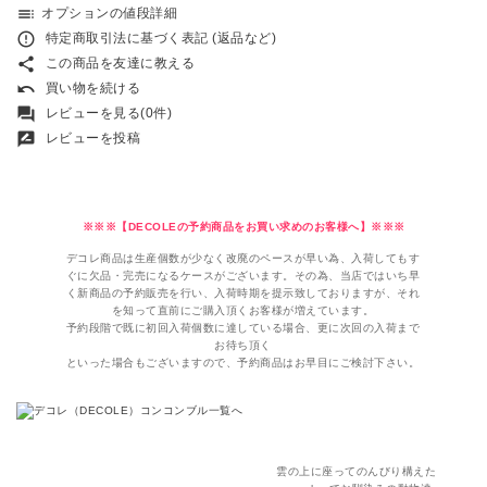
toc
オプションの値段詳細
error_outline
特定商取引法に基づく表記 (返品など)
share
この商品を友達に教える
undo
買い物を続ける
forum
レビューを見る(0件)
rate_review
レビューを投稿
※※※【DECOLEの予約商品をお買い求めのお客様へ】※※※
デコレ商品は生産個数が少なく改廃のペースが早い為、入荷してもす
ぐに欠品・完売になるケースがございます。その為、当店ではいち早
く新商品の予約販売を行い、入荷時期を提示致しておりますが、それ
を知って直前にご購入頂くお客様が増えています。
予約段階で既に初回入荷個数に達している場合、更に次回の入荷まで
お待ち頂く
といった場合もございますので、予約商品はお早目にご検討下さい。
雲の上に座ってのんびり構えた