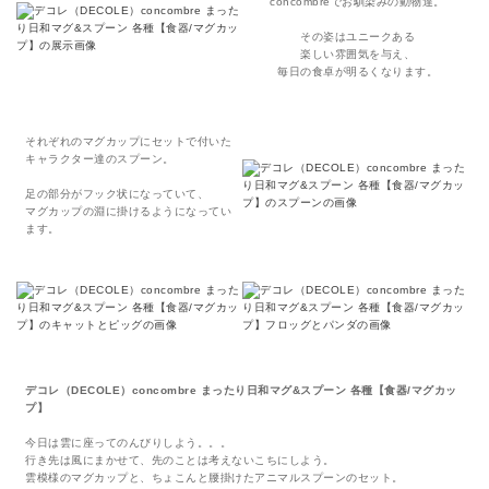
concombreでお馴染みの動物達。
その姿はユニークある
楽しい雰囲気を与え、
毎日の食卓が明るくなります。
それぞれのマグカップにセットで付いた
キャラクター達のスプーン。
足の部分がフック状になっていて、
マグカップの淵に掛けるようになってい
ます。
デコレ（DECOLE）concombre まったり日和マグ&スプーン 各種【食器/マグカッ
プ】
今日は雲に座ってのんびりしよう。。。
行き先は風にまかせて、先のことは考えないこちにしよう。
雲模様のマグカップと、ちょこんと腰掛けたアニマルスプーンのセット。