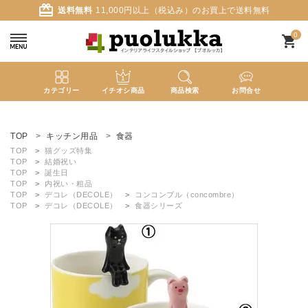
card_giftcard
送料無料
11,000円以上（税込み）のお買上で送料無料
0
shopping_cart
カテゴリー
イチオシ商品
商品検索
お問合せ
ACCOUNT MENU
ようこそ ゲスト 様
TOP
キッチン用品
食器
TOP
猫グッズ特集
TOP
結婚祝い
meeting_room
person
ログイン
新規会員登録
TOP
誕生日
TOP
内祝い・粗品
TOP
デコレ（DECOLE）
コンコンブル（concombre）
TOP
デコレ（DECOLE）
食器シリーズ
search
新着商品
カテゴリーから探す