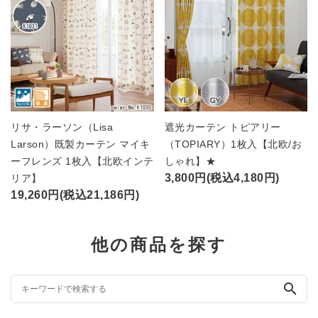
リサ・ラーソン（Lisa
遮光カーテン トピアリー
Larson）既製カーテン マイキ
（TOPIARY）1枚入【北欧/お
ーフレンズ 1枚入【北欧インテ
しゃれ】★
3,800円(税込4,180円)
リア】
19,260円(税込21,186円)
他の商品を探す
search