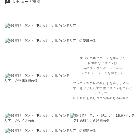
rate_review
レビューを投稿
すべての角にエッジを効かせた
特徴的なデザインは
昔のブラウン管テレビから
インスピレーションを得ました。
ブラウン管独特の奥行きを落とし込み、
すっきりとした文字盤デザインを合わせ
ることで、
レトロ感を残しつつ品格のある印象に。