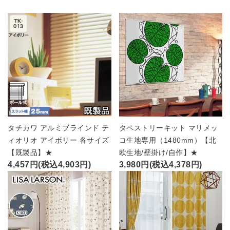
タチカワ アルミブラインド テ
タペストリーキット マリメッ
ィオリオ アイボリー 各サイズ
コ生地専用（1480mm）【北
【既製品】★
欧生地/壁掛け/自作】★
4,457円(税込4,903円)
3,980円(税込4,378円)