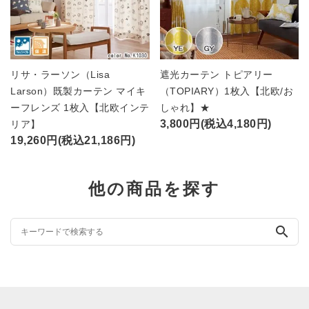
リサ・ラーソン（Lisa
遮光カーテン トピアリー
Larson）既製カーテン マイキ
（TOPIARY）1枚入【北欧/お
ーフレンズ 1枚入【北欧インテ
しゃれ】★
3,800円(税込4,180円)
リア】
19,260円(税込21,186円)
他の商品を探す
search