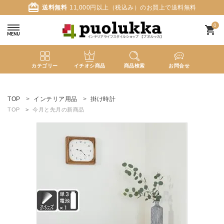
card_giftcard
送料無料
11,000円以上（税込み）のお買上で送料無料
0
shopping_cart
カテゴリー
イチオシ商品
商品検索
お問合せ
ACCOUNT MENU
ようこそ ゲスト 様
TOP
インテリア用品
掛け時計
TOP
今月と先月の新商品
meeting_room
person
ログイン
新規会員登録
search
新着商品
カテゴリーから探す