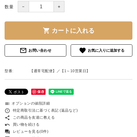
－
＋
数量
shopping_cart
カートに入れる
mail_outline
favorite
お問い合わせ
型番:
【通常宅配便】／【1～10営業日】
保存
toc
オプションの値段詳細
error_outline
特定商取引法に基づく表記 (返品など)
share
この商品を友達に教える
undo
買い物を続ける
forum
レビューを見る(0件)