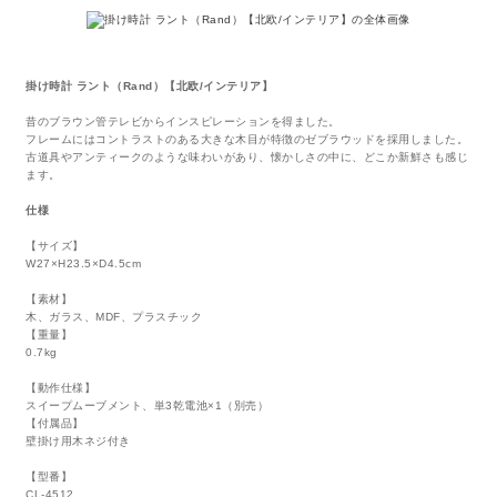
掛け時計 ラント（Rand）【北欧/インテリア】
昔のブラウン管テレビからインスピレーションを得ました。
フレームにはコントラストのある大きな木目が特徴のゼブラウッドを採用しました。
古道具やアンティークのような味わいがあり、懐かしさの中に、どこか新鮮さも感じ
ます。
仕様
【サイズ】
W27×H23.5×D4.5cm
【素材】
木、ガラス、MDF、プラスチック
【重量】
0.7kg
【動作仕様】
スイープムーブメント、単3乾電池×1（別売）
【付属品】
壁掛け用木ネジ付き
【型番】
CL-4512