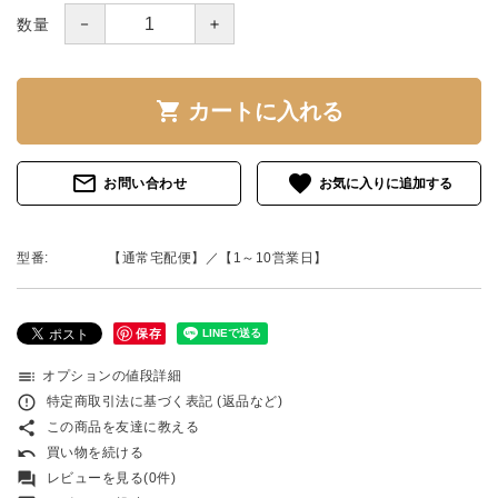
－
＋
数量
shopping_cart
カートに入れる
mail_outline
favorite
お問い合わせ
型番:
【通常宅配便】／【1～10営業日】
保存
toc
オプションの値段詳細
error_outline
特定商取引法に基づく表記 (返品など)
share
この商品を友達に教える
undo
買い物を続ける
forum
レビューを見る(0件)