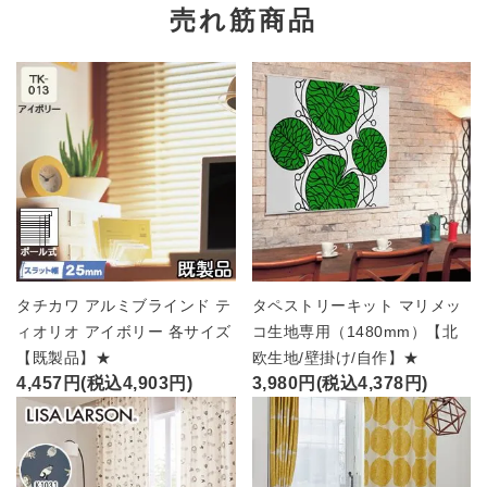
売れ筋商品
タチカワ アルミブラインド テ
タペストリーキット マリメッ
ィオリオ アイボリー 各サイズ
コ生地専用（1480mm）【北
【既製品】★
欧生地/壁掛け/自作】★
4,457円(税込4,903円)
3,980円(税込4,378円)