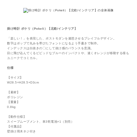
掛け時計 ポケリ（Pokeli）【北欧/インテリア】
「楽しい！」を表現した、ポストモダンを連想させるプレイフルデザイン。
数字はポップで丸みを帯びたフォントになるよう手書きで制作。
インデックスは白抜きの〇にして抜け感のバランスを意識。
目に飛び込んでくるビビッドなブルーのインパクトや、速くオレンジが移動する様も
ユニークでコミカル。
仕様
【サイズ】
W28.5×H28.5×D3cm
【素材】
ポリレジン
【重量】
0.8kg
【動作仕様】
スイープムーブメント、単3乾電池×1（別売）
【付属品】
壁掛け用木ネジ付き