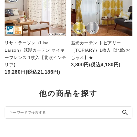
リサ・ラーソン（Lisa
遮光カーテン トピアリー
Larson）既製カーテン マイキ
（TOPIARY）1枚入【北欧/お
ーフレンズ 1枚入【北欧インテ
しゃれ】★
3,800円(税込4,180円)
リア】
19,260円(税込21,186円)
他の商品を探す
search