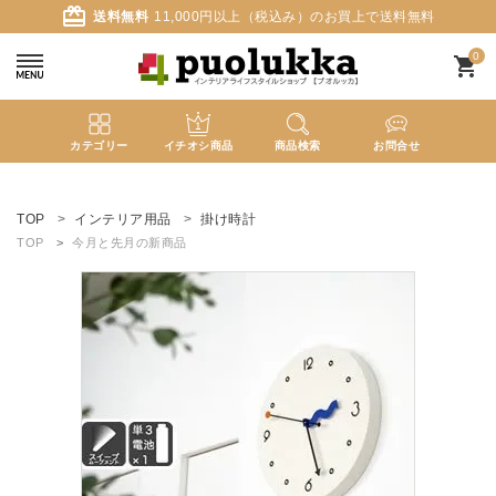
card_giftcard
送料無料
11,000円以上（税込み）のお買上で送料無料
0
shopping_cart
カテゴリー
イチオシ商品
商品検索
お問合せ
ACCOUNT MENU
ようこそ ゲスト 様
TOP
インテリア用品
掛け時計
TOP
今月と先月の新商品
meeting_room
person
ログイン
新規会員登録
search
新着商品
カテゴリーから探す