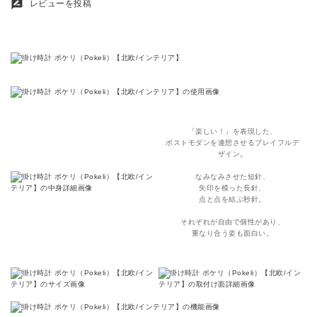
rate_review
レビューを投稿
「楽しい！」を表現した、
ポストモダンを連想させるプレイフルデ
ザイン。
なみなみさせた短針、
矢印を模った長針、
点と点を結ぶ秒針。
それぞれが自由で個性があり、
重なり合う姿も面白い。