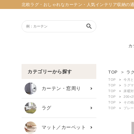
北欧ラグ・おしゃれなカーテン・人気インテリア収納の通販ショッ
search
カ
ACCOUNT MENU
ようこそ ゲスト 様
カテゴリーから探す
TOP
ラ
TOP
今月と
meeting_room
person
TOP
ラグマ
ログイン
新規会員登録
カーテン・窓周り
TOP
床暖対
TOP
200×
TOP
その他
search
ラグ
TOP
プレー
新着商品
マット／カーペット