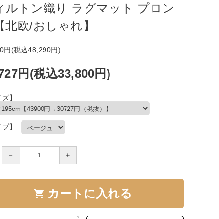
ィルトン織り ラグマット プロン
【北欧/おしゃれ】
00円(税込48,290円)
,727円(税込33,800円)
イズ】
イプ】
－
＋
カートに入れる
shopping_cart