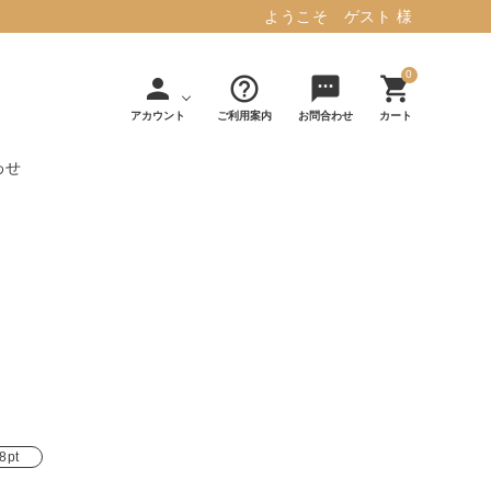
ようこそ ゲスト 様
0
person
help_outline
sms
shopping_cart
アカウント
ご利用案内
お問合わせ
カート
わせ
タフテッド ラグマット ミント
マット／カーペ
デコレ
フィンレイソ
インテリア用品
【春夏/洗える/人気】
ット
（DECOLE）
ン
毎日の暮らしに安心と快適を与え、生活
・ジ
アッシュコン
アドルノ
を楽しくしてくれるデザインラグ。
日用品
雑貨
セプト
（adorno）
10,728円(税込11,801円)
詳しく見る
8pt