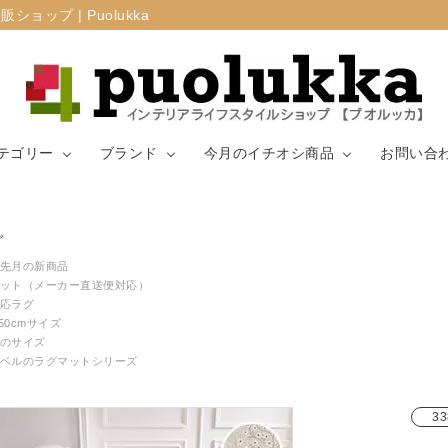
プ | Puolukka
テゴリー
ブランド
今月のイチオシ商品
お問い合
カーテン・窓周
グ
マリメッコ
ラグ
山崎実業
り
先月の新商品
ット（メーカー直送便対応）
応ラグ
生地（ファブリ
リサ・ラーソ
ジョセフ
キッチン用品
250cmサイズ
ック）
ン
ョセフ
のサイズ
ベルのラグマットシリーズ
33