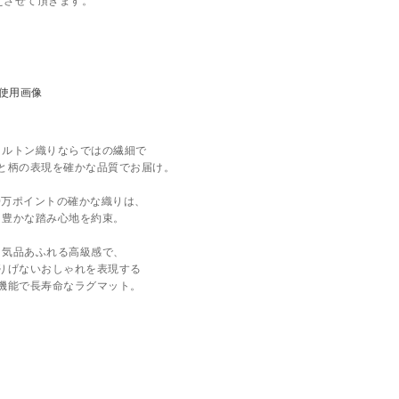
えさせて頂きます。
ィルトン織りならではの繊細で
と柄の表現を確かな品質でお届け。
00万ポイントの確かな織りは、
豊かな踏み心地を約束。
気品あふれる高級感で、
りげないおしゃれを表現する
機能で長寿命なラグマット。