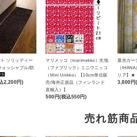
ト ソリッディー
マリメッコ（marimekko）生地
遮光カー
ウォッシャブル/防
（ファブリック）ミニウニッコ
（IHAN
（Mini Unikko）【10cm単位販
リア】★
込2,200円)
3,800円
売/海外正規品（フィンランド
直輸入）】
500円(税込550円)
売れ筋商