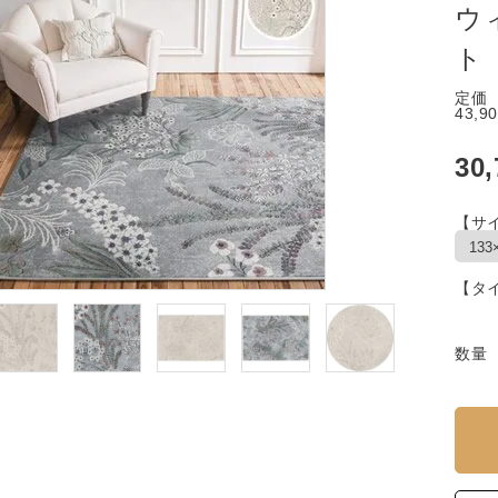
ウ
ト
定価
43,9
30
【サ
【タ
数量