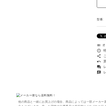
型番:
オ
toc
特
error_outline
こ
share
買
undo
レ
forum
レ
rate_review
他の商品と一緒にお買上げの場合、商品によっては一部メーカー