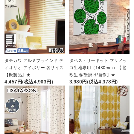
タチカワ アルミブラインド テ
タペストリーキット マリメッ
ィオリオ アイボリー 各サイズ
コ生地専用（1480mm）【北
【既製品】★
欧生地/壁掛け/自作】★
4,457円(税込4,903円)
3,980円(税込4,378円)