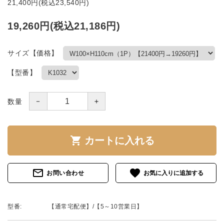
21,400円(税込23,540円)
19,260円(税込21,186円)
サイズ【価格】
【型番】
－
＋
数量
shopping_cart
カートに入れる
mail_outline
favorite
お問い合わせ
型番:
【通常宅配便】/【5～10営業日】