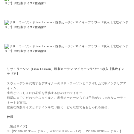
リサ・ラーソン（Lisa Larson）既製カーテン マイキーフラワー 1枚入【北欧イン
テリア】
スウェーデンを代表するデザイナーのリサ・ラーソンとコラボした北欧インテリアア
イテム。
小島といっしょにお花畑を散歩するほのぼのマイキー。
細部にまでこだわったスタイルと、老舗メーカーならでは手法がおしゃれなコーディ
ネートを実現。
豊富な既製サイズとデザインを取り揃え、どんな窓でもおしゃれを演出。
仕様
【製品サイズ】
※【W100×H135cm（1P）、W100×H178cm（1P）、W100×H200cm（1P）】