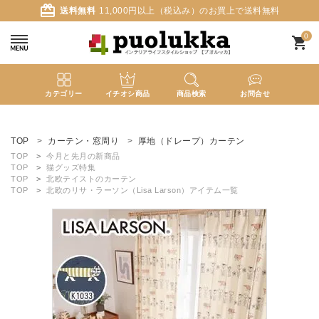
card_giftcard
送料無料
11,000円以上（税込み）のお買上で送料無料
0
shopping_cart
カテゴリー
イチオシ商品
商品検索
お問合せ
ACCOUNT MENU
ようこそ ゲスト 様
TOP
カーテン・窓周り
厚地（ドレープ）カーテン
TOP
今月と先月の新商品
TOP
猫グッズ特集
meeting_room
person
ログイン
新規会員登録
TOP
北欧テイストのカーテン
TOP
北欧のリサ・ラーソン（Lisa Larson）アイテム一覧
search
新着商品
カテゴリーから探す