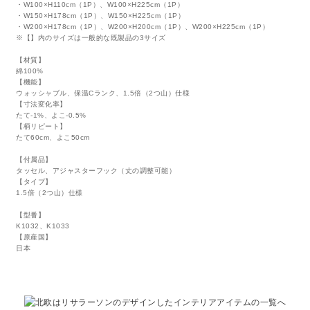
・W100×H110cm（1P）、W100×H225cm（1P）
・W150×H178cm（1P）、W150×H225cm（1P）
・W200×H178cm（1P）、W200×H200cm（1P）、W200×H225cm（1P）
※【】内のサイズは一般的な既製品の3サイズ
【材質】
綿100%
【機能】
ウォッシャブル、保温Cランク、1.5倍（2つ山）仕様
【寸法変化率】
たて-1%、よこ-0.5%
【柄リピート】
たて60cm、よこ50cm
【付属品】
タッセル、アジャスターフック（丈の調整可能）
【タイプ】
1.5倍（2つ山）仕様
【型番】
K1032、K1033
【原産国】
日本