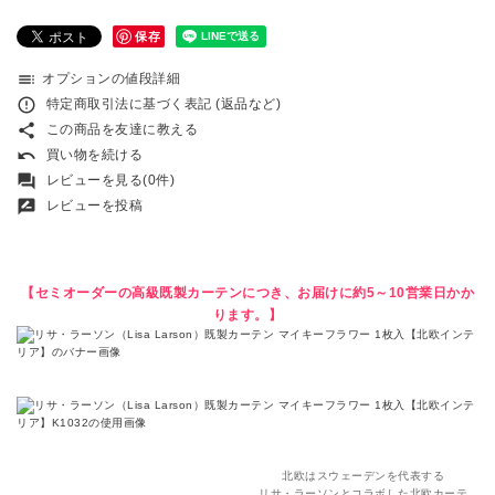
保存
toc
オプションの値段詳細
error_outline
特定商取引法に基づく表記 (返品など)
share
この商品を友達に教える
undo
買い物を続ける
forum
レビューを見る(0件)
rate_review
レビューを投稿
【セミオーダーの高級既製カーテンにつき、お届けに約5～10営業日かか
ります。】
北欧はスウェーデンを代表する
リサ・ラーソンとコラボした北欧カーテ