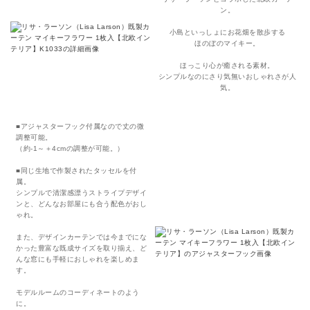
ン。
小島といっしょにお花畑を散歩する
ほのぼのマイキー。
ほっこり心が癒される素材。
シンプルなのにさり気無いおしゃれさが人
気。
■アジャスターフック付属なので丈の微
調整可能。
（約-1～＋4cmの調整が可能。）
■同じ生地で作製されたタッセルを付
属。
シンプルで清潔感漂うストライプデザイ
ンと、どんなお部屋にも合う配色がおし
ゃれ。
また、デザインカーテンでは今までにな
かった豊富な既成サイズを取り揃え、ど
んな窓にも手軽におしゃれを楽しめま
す。
モデルルームのコーディネートのよう
に。