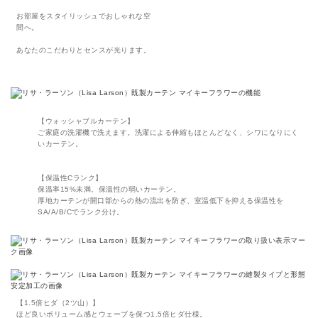
お部屋をスタイリッシュでおしゃれな空
間へ。
あなたのこだわりとセンスが光ります。
【ウォッシャブルカーテン】
ご家庭の洗濯機で洗えます。洗濯による伸縮もほとんどなく、シワになりにく
いカーテン。
【保温性Cランク】
保温率15%未満。保温性の弱いカーテン。
厚地カーテンが開口部からの熱の流出を防ぎ、室温低下を抑える保温性を
SA/A/B/Cでランク分け。
【1.5倍ヒダ（2ツ山）】
ほど良いボリューム感とウェーブを保つ1.5倍ヒダ仕様。