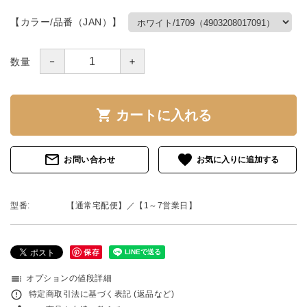
【カラー/品番（JAN）】
－
＋
数量
shopping_cart
カートに入れる
mail_outline
favorite
お問い合わせ
型番:
【通常宅配便】／【1～7営業日】
保存
toc
オプションの値段詳細
error_outline
特定商取引法に基づく表記 (返品など)