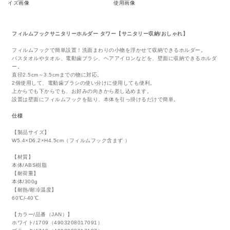
フィルムフックサニタリーホルダー タワー【サニタリー収納/おしゃれ】
フィルムフックで簡単設置！洗面まわりの小物を浮かせて収納できるホルダー。
バスタオルやタオル、電動歯ブラシ、ヘアアイロンなどを、壁面に収納できるホルダ
ー。
直径2.5cm～3.5cmまでの物に対応。
2個使用して、電動歯ブラシの使い分けに使用しても便利。
上からでも下からでも、お好みの向きから差し込めます。
設置は壁面にフィルムフックを貼り、本体を引っ掛けるだけで簡単。
仕様
【製品サイズ】
W5.4×D6.2×H4.5cm（フィルムフック含まず ）
【材質】
本体/ABS樹脂
【耐荷重】
本体/300g
【耐熱/耐冷温度】
60℃/-40℃
【カラー/品番（JAN）】
ホワイト/1709（4903208017091）