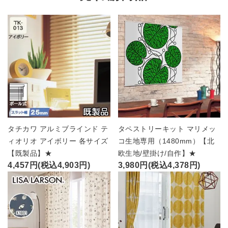
タチカワ アルミブラインド テ
タペストリーキット マリメッ
ィオリオ アイボリー 各サイズ
コ生地専用（1480mm）【北
【既製品】★
欧生地/壁掛け/自作】★
4,457円(税込4,903円)
3,980円(税込4,378円)