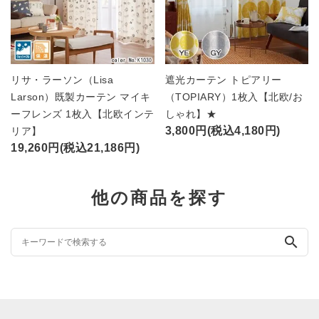
リサ・ラーソン（Lisa
遮光カーテン トピアリー
Larson）既製カーテン マイキ
（TOPIARY）1枚入【北欧/お
ーフレンズ 1枚入【北欧インテ
しゃれ】★
3,800円(税込4,180円)
リア】
19,260円(税込21,186円)
他の商品を探す
search