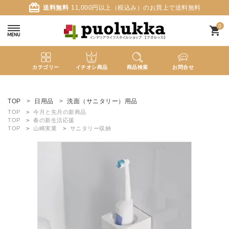
card_giftcard
送料無料
11,000円以上（税込み）のお買上で送料無料
0
shopping_cart
カテゴリー
イチオシ商品
商品検索
お問合せ
ACCOUNT MENU
ようこそ ゲスト 様
TOP
日用品
洗面（サニタリー）用品
TOP
今月と先月の新商品
TOP
春の新生活応援
meeting_room
person
ログイン
新規会員登録
TOP
山崎実業
サニタリー収納
search
新着商品
カテゴリーから探す