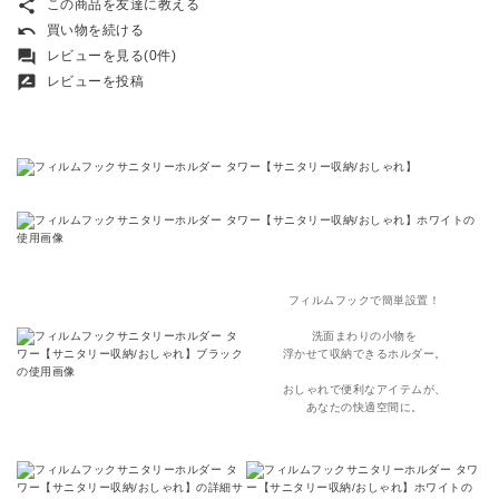
share
この商品を友達に教える
undo
買い物を続ける
forum
レビューを見る(0件)
rate_review
レビューを投稿
フィルムフックで簡単設置！
洗面まわりの小物を
浮かせて収納できるホルダー。
おしゃれで便利なアイテムが、
あなたの快適空間に。