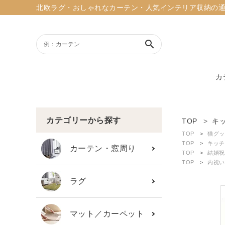
北欧ラグ・おしゃれなカーテン・人気インテリア収納の通販ショッ
search
カ
ACCOUNT MENU
ようこそ ゲスト 様
カテゴリーから探す
TOP
キ
TOP
猫グッ
meeting_room
person
TOP
キッチ
ログイン
新規会員登録
カーテン・窓周り
TOP
結婚祝
TOP
内祝い
search
ラグ
新着商品
マット／カーペット