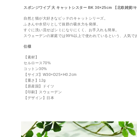
スポンジワイプ 大 キャットシスター BK 30×25cm 【北欧雑貨
自然と猫が大好きなビッテのキャットシリーズ。
ふきんや水切りとして抜群の吸水力を発揮。
すぐに洗い流せばシミになりにくく、お手入れも簡単。
スウェーデンの家庭では99%以上で使われているという、人気で
仕様
【素材】
セルロース70%
コットン30%
【サイズ】W30×D25×H0.2cm
【重さ】12g
【原産国】ドイツ
【印刷】スウェーデン
【デザイン】日本