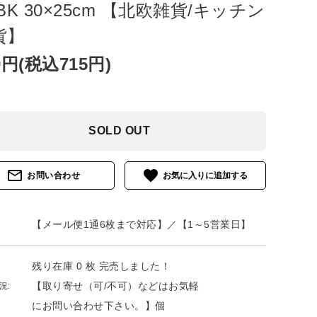
BK 30×25cm 【北欧雑貨/キッチン
貨】
0円(税込715円)
SOLD OUT
mail_outline
favorite
お問い合わせ
【メール便1通6枚まで対応】／【1～5営業日】
残り在庫 0 枚 完売しました！
【取り寄せ（可/不可）などはお気軽
況:
にお問い合わせ下さい。】個