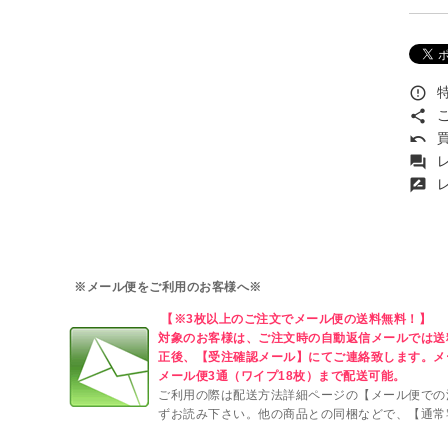
特
error_outline
こ
share
買
undo
レ
forum
レ
rate_review
※メール便をご利用のお客様へ※
【※3枚以上のご注文でメール便の送料無料！】
対象のお客様は、ご注文時の自動返信メールでは送
正後、【受注確認メール】にてご連絡致します。メ
メール便3通（ワイプ18枚）まで配送可能。
ご利用の際は配送方法詳細ページの【メール便での
ずお読み下さい。他の商品との同梱などで、【通常