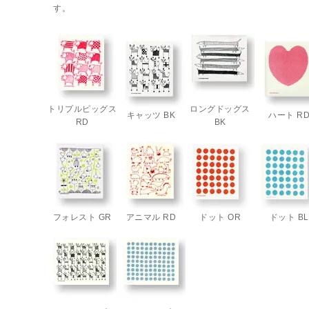
す。
トリプルピッグス
ロングドッグス
キャッツ BK
ハート R
RD
BK
フォレスト GR
アニマル RD
ドット OR
ドット BL