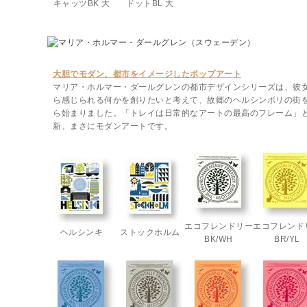
キャッツBK 大
ドットBL 大
大胆でモダン、都市をイメージしたポップアート
マリア・ホルマー・ダールグレンの都市デザインシリーズは、彼
ら感じられる何かを創りたいと考えて、故郷のヘルシンボリの街
ら始まりました。「トレイは日常的なアートの最高のフレーム」
新、まさにモダンアートです。
エコフレンドリー
エコフレンド
ヘルシンキ
ストックホルム
BK/WH
BR/YL