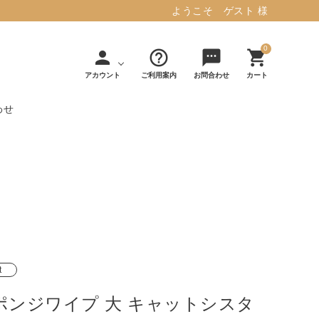
ようこそ ゲスト 様
0
person
help_outline
sms
shopping_cart
アカウント
ご利用案内
お問合わせ
カート
わせ
タフテッド ラグマット ミント
マット／カーペ
デコレ
フィンレイソ
インテリア用品
【春夏/洗える/人気】
ット
（DECOLE）
ン
毎日の暮らしに安心と快適を与え、生活
・ジ
アッシュコン
アドルノ
を楽しくしてくれるデザインラグ。
日用品
雑貨
セプト
（adorno）
10,728円(税込11,801円)
t
詳しく見る
ポンジワイプ 大 キャットシスタ