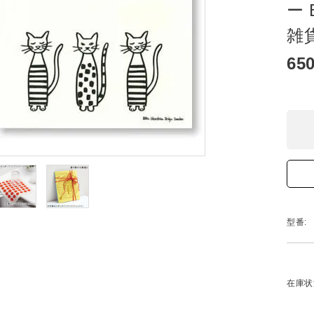
ー 
雑
65
型番:
在庫状