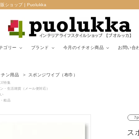
プ | Puolukka
テゴリー
ブランド
今月のイチオシ商品
お問い合
カーテン・窓周
ッチン用品
スポンジワイプ（布巾）
マリメッコ
ラグ
山崎実業
り
ズ特集
ン・生活雑貨（メール便対応）
い
生地（ファブリ
リサ・ラーソ
ジョセフ
キッチン用品
・粗品
ック）
ン
ョセフ
7p
ス