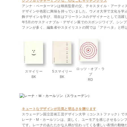
シンプルでチャーミングな、心なごむキッチングッズ
アンナ・ペーターマンは映画監督の父、テキスタイル・アーティ
デザインや色彩に興味を持っていました。ウメオ大学で文化を学
飾デザインを学び、現在はフリーランスのデザイナーとして活躍し
年5月のサスティナブル・デザイン展でのスポンジワイプ。シン
ファンが多く、編集者やスタイリストの間では「アナペタ」と呼
ロッツ・オブ・ラ
スマイリー
5スマイリー
ブ
BK
BK
RD
キュートなデザインが元気と明るさを贈ります
スウェーデン国立芸術工芸デザイン大学（コンストファック）で
レーナ・M・カールソンは、楽しく、ユーモアを感じさせるシン
です。レーナのあたたかな人柄が伝わってくる優しい表情の動物