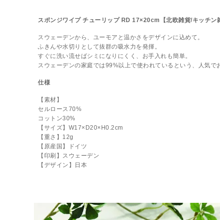
スポンジワイプ チューリップ RD 17×20cm【北欧雑貨/キッチン
スウェーデンから、ユーモアと温かさをデザインに込めて。
ふきんや水切りとして抜群の吸水力を発揮。
すぐに洗い流せばシミになりにくく、お手入れも簡単。
スウェーデンの家庭では99%以上で使われているという、人気で
仕様
【素材】
セルロース70%
コットン30%
【サイズ】W17×D20×H0.2cm
【重さ】12g
【原産国】ドイツ
【印刷】スウェーデン
【デザイン】日本