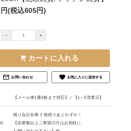
0円(税込605円)
－
＋
カートに入れる
shopping_cart
mail_outline
favorite
お問い合わせ
【メール便1通6枚まで対応】／【1～5営業日】
残り合計在庫 2 枚残りあとわずか！
【在庫数以上ご希望の方はお気軽に
況: