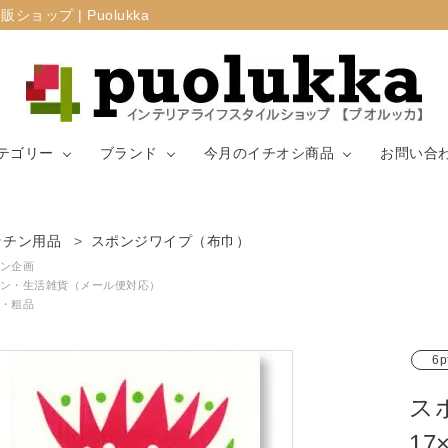
プ | Puolukka
テゴリー
ブランド
今月のイチオシ商品
お問い合
カーテン・窓周
ッチン用品
スポンジワイプ（布巾）
マリメッコ
ラグ
山崎実業
り
ン企画
ン・生活雑貨（メール便対応）
・粗品
生地（ファブリ
リサ・ラーソ
ジョセフ
キッチン用品
ック）
ン
ョセフ
6p
ス
1