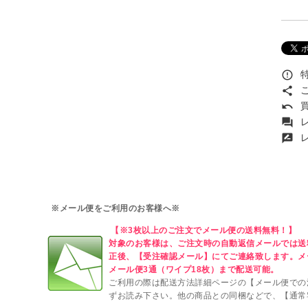
特
error_outline
こ
share
買
undo
レ
forum
レ
rate_review
※メール便をご利用のお客様へ※
【※3枚以上のご注文でメール便の送料無料！】
対象のお客様は、ご注文時の自動返信メールでは送
正後、【受注確認メール】にてご連絡致します。メ
メール便3通（ワイプ18枚）まで配送可能。
ご利用の際は配送方法詳細ページの【メール便での
ずお読み下さい。他の商品との同梱などで、【通常