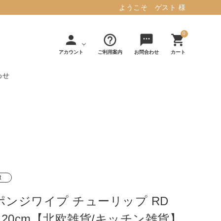
ようこそ ゲスト 様
0
person
help_outline
sms
shopping_cart
アカウント
ご利用案内
お問合わせ
カート
わせ
タフテッド ラグマット ミント
マット／カーペ
デコレ
フィンレイソ
インテリア用品
【春夏/洗える/人気】
ット
（DECOLE）
ン
毎日の暮らしに安心と快適を与え、生活
・ジ
アッシュコン
アドルノ
を楽しくしてくれるデザインラグ。
日用品
雑貨
セプト
（adorno）
10,728円(税込11,801円)
t
ポンジワイプ チューリップ RD
詳しく見る
7×20cm【北欧雑貨/キッチン雑貨】