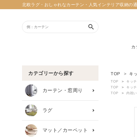
北欧ラグ・おしゃれなカーテン・人気インテリア収納の通販ショッ
search
カ
ACCOUNT MENU
ようこそ ゲスト 様
カテゴリーから探す
TOP
キ
TOP
キッチ
meeting_room
person
TOP
キッチ
ログイン
新規会員登録
カーテン・窓周り
TOP
内祝い
search
ラグ
新着商品
マット／カーペット