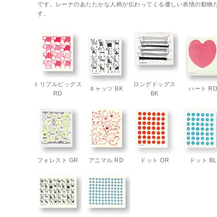
です。レーナのあたたかな人柄が伝わってくる優しい表情の動物
す。
トリプルピッグス
ロングドッグス
キャッツ BK
ハート R
RD
BK
フォレスト GR
アニマル RD
ドット OR
ドット BL