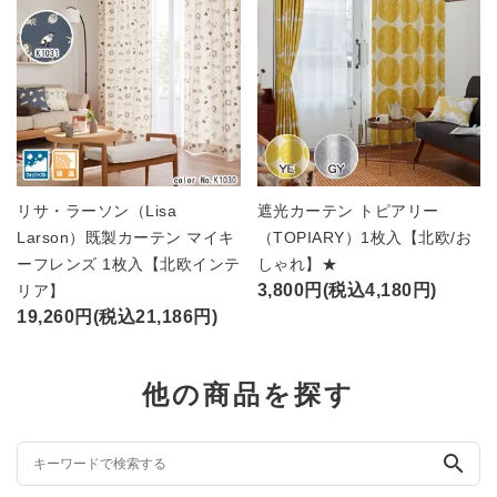
リサ・ラーソン（Lisa
遮光カーテン トピアリー
Larson）既製カーテン マイキ
（TOPIARY）1枚入【北欧/お
ーフレンズ 1枚入【北欧インテ
しゃれ】★
3,800円(税込4,180円)
リア】
19,260円(税込21,186円)
他の商品を探す
search