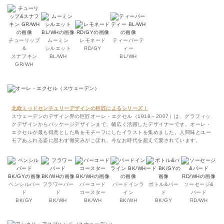
チューリップ
ムーミン
レモネード
ティーパーテ
&
シルエット
RD/GY
ィー
スナフキン
BL/WH
BL/WH
GR/WH
北欧ミッドセンチュリーデザインの巨匠によるシリーズ！
スウェーデンのデザイン界の巨匠オーレ・エクセル（1918～2007）は、グラフィッ
クデザインからパッケージデザインまで、幅広く活躍したデザイナーです。オーレ・
エクセルが最も得意とした鳥をモチーフにしたイラストを集めました。人間味とユー
モアあふれる姿に思わず微笑みがこぼれ、今なお時代を超えて愛されています。
ペンシルバー
フラワーバー
バーコード
バードインラ
ボトル&バー
ソーセージ&
ド
ド
コースター
イン
ド
バード
BK/GY
BK/WH
BK/WH
BK/WH
BK/GY
RD/WH