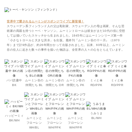
世界中で愛されるムーミンがスポンジワイプに新登場！
スウェーデン系フィンランド人の父は彫刻家、スウェーデン人の母は画家、そんな芸
術家の両親を持つトーベ・ヤンソン。ムーミントロールは彼女がまだ10代の頃に空想
しては描いていたスケッチから生まれました。1945年にはムーミンシリーズ第一作
「小さなトロールと大きな洪水」を出版。最終刊『ムーミン谷の十一月』（1970
年）まで計9作品が、約26年間かかって出版されました。以来、60年以上、ムーミン
谷の住人に起きた数々の事件を描いた物語は、全世界の人々の心をとらえています。
パパ読書中
ムーミン谷の
ムーミン谷の
ムーミン谷の
ミィと傘
ミィと傘
BK
仲間たち BL
仲間たち OR
仲間たち PK
RD/PPK
RD/PPR
うみうま
ハッピーミィ
ムーミンと
ムーミンと
ムーミンと
BL/WH
BK/WH
フローレン
フローレン
フローレン
WH/BL
WH/PPK
WH/PPR