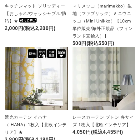
キッチンマット ソリッディー
マリメッコ（marimekko）生
【おしゃれ/ウォッシャブル/防
地（ファブリック）ミニウニ
汚】★
ッコ（Mini Unikko）【10cm
2,000円(税込2,200円)
単位販売/海外正規品（フィン
ランド直輸入）】
500円(税込550円)
遮光カーテン イハナ
レースカーテン ブトン 各サイ
（IHANA）1枚入【北欧インテ
ズ 1枚入【北欧インテリア】
4,050円(税込4,455円)
リア】★
3,800円(税込4,180円)