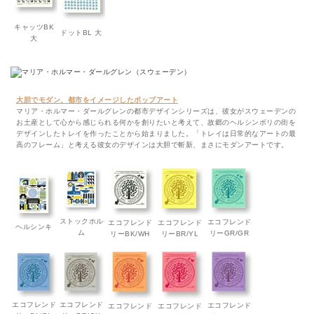
キャッツBK
ドットBL 大
大
大胆でモダン、都市をイメージしたポップアート
マリア・ホルマー・ダールグレンの都市デザインシリーズは、彼女がスウェーデンの
お土産として心から感じられる何かを創りたいと考えて、故郷のヘルシンボリの街を
デザインしたトレイを作ったことから始まりました。「トレイは日常的なアートの最
高のフレーム」と考える彼女のデザインは大胆で斬新、まさにモダンアートです。
ストックホル
エコフレンド
エコフレンド
エコフレンド
ヘルシンキ
ム
リーGR/GR
リーBK/WH
リーBR/YL
エコフレンド
エコフレンド
エコフレンド
エコフレンド
エコフレンド