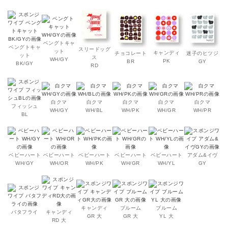
ベングトキャ
ベングトキャ
スリードッグ
ット
キャンディ
チョコレート
迷子のヒツジ
ット
ス
WH/GY
PK
BR
GY
BK/GY
RD
白クマ
白クマ
白クマ
白クマ
白クマ
フィッシュ
WH/GY
WH/BL
WH/PK
WH/GR
WH/PR
BL
ベビーハート
ベビーハート
ベビーハート
ベビーハート
ベビーハート
アダム&イヴ
WH/GY
WH/OR
WH/PK
WH/GR
WH/YL
GY
キャンディ
ブルーム
ブルーム
バタフライ
キャンディ
GR 大
GR 大
YL 大
RD 大