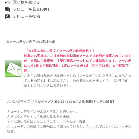
undo
買い物を続ける
forum
レビューを見る(0件)
rate_review
レビューを投稿
※メール便をご利用のお客様へ※
【※3枚以上のご注文でメール便の送料無料！】
対象のお客様は、ご注文時の自動返信メールでは送料が加算されています
が、当店にて修正後、【受注確認メール】にてご連絡致します。メール便
につき6枚まで配送可能。1度にメール便3通（ワイプ18枚）まで配送可
能。
ご利用の際は配送方法詳細ページの【メール便での注意事項】に提示され
ている内容を必ずお読み下さい。他の商品との同梱などで、【通常宅配
便】をご利用の方は対象外です。
スポンジワイプ リトルピッグス RD 17×20cm【北欧雑貨/キッチン雑貨】
キュートなデザインが元気と明るさを贈ります。
ふきんや水切りとして抜群の吸水力を発揮。
すぐに洗い流せばシミになりにくく、お手入れも簡単。
スウェーデンの家庭では99%以上で使われているという、人気でおしゃれなキッチン
雑貨。