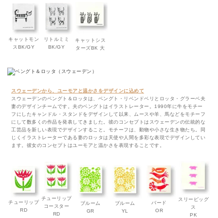
キャットモン
リトルミミ
キャットシス
スBK/GY
BK/GY
ターズBK 大
スウェーデンから、ユーモアと温かさをデザインに込めて
スウェーデンのベングト＆ロッタは、ベングト・リベンドベリとロッタ・グラーベ夫
妻のデザインチームです。夫のベングトはイラストレーター。1990年に牛をモチー
フにしたキャンドル・スタンドをデザインして以来、ムースや羊、馬などをモチーフ
にして数多くの作品を発表してきました。彼のコンセプトはスウェーデンの伝統的な
工芸品を新しい表現でデザインすること。モチーフは、動物や小さな生き物たち。同
じくイラストレーターである妻のロッタは天使や人間を多彩な表現でデザインしてい
ます。彼女のコンセプトはユーモアと温かさを表現することです。
チューリップ
スリーピッグ
チューリップ
バード
ブルーム
ブルーム
コースター
ス
RD
OR
GR
YL
RD
PK