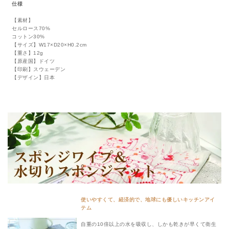
仕様
【素材】
セルロース70%
コットン30%
【サイズ】W17×D20×H0.2cm
【重さ】12g
【原産国】ドイツ
【印刷】スウェーデン
【デザイン】日本
使いやすくて、経済的で、地球にも優しいキッチンアイ
テム
自重の10倍以上の水を吸収し、しかも乾きが早くて衛生