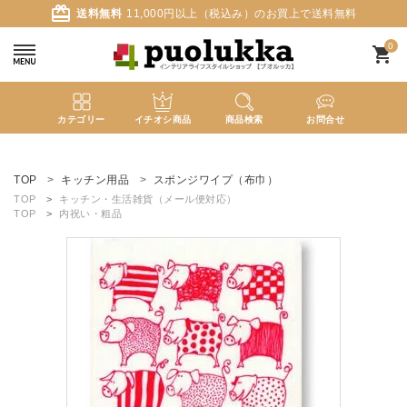
card_giftcard
送料無料
11,000円以上（税込み）のお買上で送料無料
0
shopping_cart
カテゴリー
イチオシ商品
商品検索
お問合せ
ACCOUNT MENU
ようこそ ゲスト 様
TOP
キッチン用品
スポンジワイプ（布巾）
TOP
キッチン・生活雑貨（メール便対応）
TOP
内祝い・粗品
meeting_room
person
ログイン
新規会員登録
search
新着商品
カテゴリーから探す