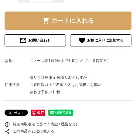
shopping_cart
カートに入れる
mail_outline
favorite
お問い合わせ
型番:
【メール便1通6枚まで対応】／【1～5営業日】
残り合計在庫 2 枚残りあとわずか！
在庫状況:
【在庫数以上ご希望の方はお気軽にお問い
合わせ下さい】個
保存
error_outline
特定商取引法に基づく表記 (返品など)
share
この商品を友達に教える