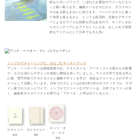
的なスポンジワイプ。こぼれたお醤油やワインなどもス
ッと吸い取ります。繊維ケバもゼロだから、ガラスやツ
ヤのある面もきれいに拭けます。ペーパータオルと違っ
て何度も使えるから、とっても経済的。北欧のデザイナ
ーによるカラフルな絵柄も沢山あるので、キッチンまわ
りのインテリアにもアクセントになる、おしゃれで実用
的なアイテムとして日本でも大人気♪
シンプルでチャーミングな、心なごむキッチングッズ
アンナ・ペーターマンは映画監督の父、テキスタイル・アーティストの母からの影響
で、小さな頃からデザインや色彩に興味を持っていました。ウメオ大学で文化を学ん
だ後、専門学校でテキスタイルと服飾デザインを学び、現在はフリーランスのデザイ
ナーとして活躍しています。日本でのデビューは2001年5月のサスティナブル・デザ
イン展でのスポンジワイプ。シンプルでクリーンなデザインは、日本でもファンが多
く、編集者やスタイリストの間では「アナペタ」と呼ばれているとか。。。
ロッツ・オ
スマイリー
5スマイリー
ブ・ラブ
BK
BK
RD