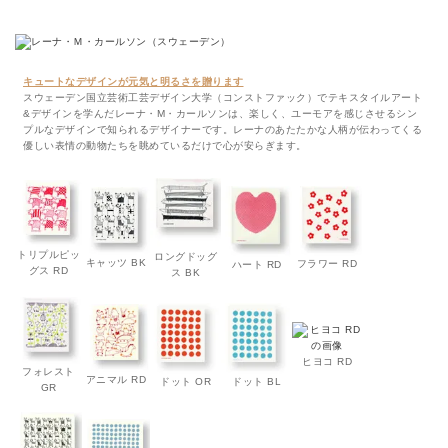
キュートなデザインが元気と明るさを贈ります
スウェーデン国立芸術工芸デザイン大学（コンストファック）でテキスタイルアート
&デザインを学んだレーナ・M・カールソンは、楽しく、ユーモアを感じさせるシン
プルなデザインで知られるデザイナーです。レーナのあたたかな人柄が伝わってくる
優しい表情の動物たちを眺めているだけで心が安らぎます。
トリプルピッ
ロングドッグ
キャッツ BK
フラワー RD
ハート RD
グス RD
ス BK
ヒヨコ RD
フォレスト
アニマル RD
ドット OR
ドット BL
GR