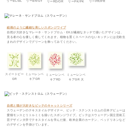
リーBL/BL
リーBR/GY
リーPR/PR
リーRD/OR
リーPK/PK
絵画のように繊細な美しいスポンジワイプ
自然が大好きなマレーネ・サンドブロム・EKが繊細なタッチで描いたデザインは、
見る者の心を優しく癒してくれます。植物を置くスペースのないキッチンには北欧生
まれのデザインでグリーンを飾ってみてください。
スイートピー
ミューレンベ
ミューレンベ
ミューレンベ
GR
キアGR
キアRD
キアGR 大
自然と猫が大好きなビッテのキャットシリーズ
スウェーデンのテキスタイルデザイナー、ビッテ・ステンストロムの日本デビューは
愛猫モンスとリトルミミを描いたスポンジワイプ。ビッテはスウェーデン国立芸術工
芸デザイン大学でテキスタイルを学んだ後、欧米企業のカーテン、ベッドリネンなど
のデザインを手掛けています。