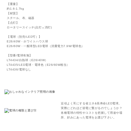
【重量】
約1.6-1.7kg
【材質】
スチール、布、磁器
【点灯】
ロータリースイッチ(点灯→消灯)
【電球（別売/LED可）】
E26/40W・ホワイトハウス球
E26/60W・一般球型LED電球（消費電力7.9W/電球色）
【型番/電球有無】
LT4434/白熱球（E26/40W）
LT4435/LED電球・電球色（E26/60W相当）
LT4436/電球なし
近頃よく耳にする省エネ&長寿命LED電球。
実際にどれほど節電に繋がるのでしょうか？
各種電球の特性やコストを把握して用途や場
所、好みにあった電球をお選び下さい。