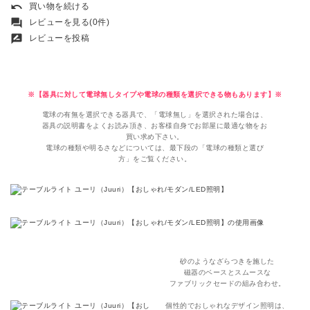
undo
買い物を続ける
forum
レビューを見る(0件)
rate_review
レビューを投稿
※【器具に対して電球無しタイプや電球の種類を選択できる物もあります】※
電球の有無を選択できる器具で、「電球無し」を選択された場合は、
器具の説明書をよくお読み頂き、お客様自身でお部屋に最適な物をお
買い求め下さい。
電球の種類や明るさなどについては、最下段の「電球の種類と選び
方」をご覧ください。
砂のようなざらつきを施した
磁器のベースとスムースな
ファブリックセードの組み合わせ。
個性的でおしゃれなデザイン照明は、