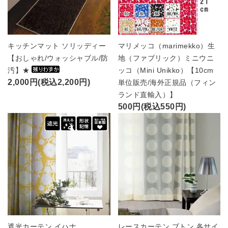
キッチンマット ソリッディー
マリメッコ（marimekko）生
【おしゃれ/ウォッシャブル/防
地（ファブリック）ミニウニ
汚】★
ッコ（Mini Unikko）【10cm
2,000円(税込2,200円)
単位販売/海外正規品（フィン
ランド直輸入）】
500円(税込550円)
遮光カーテン イハナ
レースカーテン ブトン 各サイ