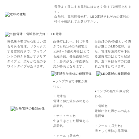
普段よく目にする電球には大きく分けて3種類ありま
す。
白熱球、電球形蛍光灯、LED電球それぞれの電球の
特性を確認してお選び下さい。
黄色味を帯びた心地よい温
白熱灯に比べ、同じ明る
白熱灯の約40倍という寿
もりある電球。リラックス
さでも約1/4の消費電力
命が魅力のLED電球。ま
する空間向きで、フィラメ
と約3～6倍の寿命はとて
た、電球形蛍光灯を下回
ントの輝きを生かすクリア
も経済的。発光面積が広
る消費電力はとても経済
タイプと、柔らかな光のホ
く、影の少ない平面的な
的。直下を照らすのに優
ワイトタイプがあります。
光が特長となります。
れた電球となります。
●ランプの色で印象が変
わる。
●ランプの色で印象が変
・電球色
わる。
電球に似た温かみのある
雰囲気。
・電球色
電球に似た温かみのある
・ナチュラル色
雰囲気。
生き生きとした活気ある
雰囲気。
・クール（昼光色）
清々しく爽快な雰囲気。
・クール（昼光色）