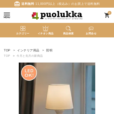
card_giftcard
送料無料
11,000円以上（税込み）のお買上で送料無料
0
shopping_cart
カテゴリー
イチオシ商品
商品検索
お問合せ
ACCOUNT MENU
ようこそ ゲスト 様
TOP
インテリア用品
照明
TOP
今月と先月の新商品
meeting_room
person
ログイン
新規会員登録
search
新着商品
カテゴリーから探す