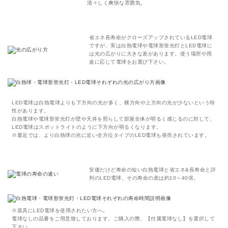
清々しく爽快な雰囲気。
省エネ長寿命がクローズアップされているLED電球
ですが、実は白熱電球や電球形蛍光灯とLED電球に
は光の広がりに大きな差があります。使う場所や用
途に応じて電球をお選び下さい。
LED電球は白熱電球よりも下方向の光が多く、横方向や上方向の光が少ないという特
性があります。
白熱電球や電球形蛍光灯が壁や天井を照らして部屋全体が明るく感じるのに対して、
LED電球はスポットライトのように下方向が明るくなります。
※最近では、より白熱球の光に近い全方位タイプのLED電球も発売されています。
安価だけど寿命の短い白熱電球と省エネ&長寿命と評
判のLED電球、その寿命の差は約10～40倍。
※器具にLED電球を使用されたい方へ。
電球なしの品番をご用意致しております。ご購入の際、【付属電球なし】を選択して
下さい。