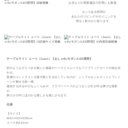
お店などの商業施設の空間にも最適。
センスある照明が
あなたのリビングやダイニングを
明るく鮮やかに彩ります。
テーブルライト ユーリ（Juuri）【おしゃれ/モダン/LED照明】
砂のようなざらつきを施した磁器のベースとスムースなファブリックセードの組み合
わせ。
質感のコントラストを最大限に引き出しているのが、シンプルなシルエットとワント
ーンが魅せる統一感。
連続するゆるやかなふくらみや、フラワーベースのようなくびれが作る儚げな陰影
が、
静けさの中にほのかな優しさを感じさせます。
仕様
【サイズ】
W23×H23×D39cm
コード約210cm