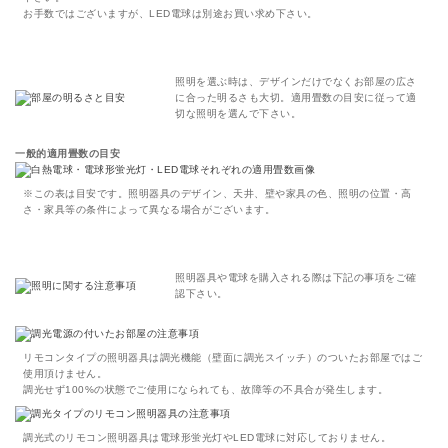
お手数ではございますが、LED電球は別途お買い求め下さい。
照明を選ぶ時は、デザインだけでなくお部屋の広さ
に合った明るさも大切。適用畳数の目安に従って適
切な照明を選んで下さい。
一般的適用畳数の目安
※この表は目安です。照明器具のデザイン、天井、壁や家具の色、照明の位置・高
さ・家具等の条件によって異なる場合がございます。
照明器具や電球を購入される際は下記の事項をご確
認下さい。
リモコンタイプの照明器具は調光機能（壁面に調光スイッチ）のついたお部屋ではご
使用頂けません。
調光せず100%の状態でご使用になられても、故障等の不具合が発生します。
調光式のリモコン照明器具は電球形蛍光灯やLED電球に対応しておりません。