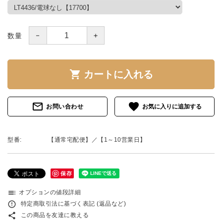
－
＋
数量
shopping_cart
カートに入れる
mail_outline
favorite
お問い合わせ
型番:
【通常宅配便】／【1～10営業日】
保存
toc
オプションの値段詳細
error_outline
特定商取引法に基づく表記 (返品など)
share
この商品を友達に教える