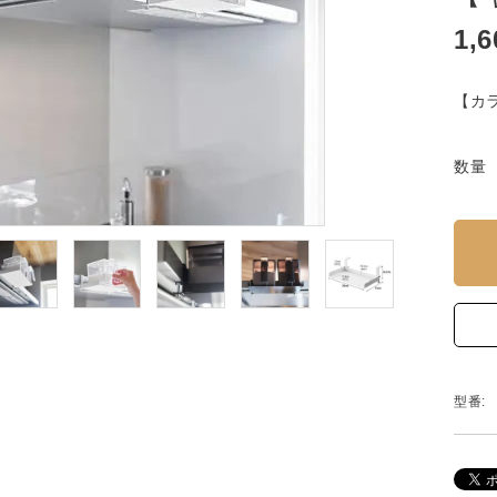
1,
【カラ
数量
型番: