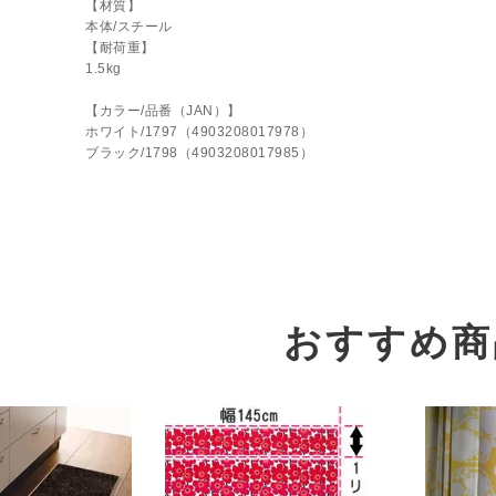
【材質】
本体/スチール
【耐荷重】
1.5kg
【カラー/品番（JAN）】
ホワイト/1797（4903208017978）
ブラック/1798（4903208017985）
おすすめ商