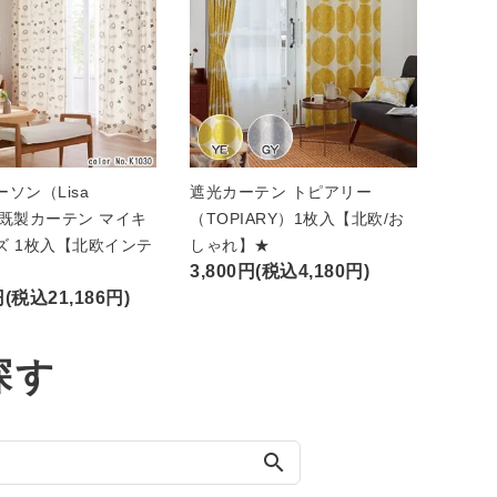
ソン（Lisa
遮光カーテン トピアリー
n）既製カーテン マイキ
（TOPIARY）1枚入【北欧/お
ズ 1枚入【北欧インテ
しゃれ】★
3,800円(税込4,180円)
円(税込21,186円)
探す
search