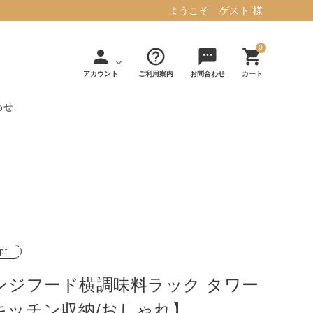
ようこそ ゲスト 様
0
person
help_outline
sms
shopping_cart
アカウント
ご利用案内
お問合わせ
カート
わせ
タフテッド ラグマット ミント
マット／カーペ
デコレ
フィンレイソ
インテリア用品
【春夏/洗える/人気】
ット
（DECOLE）
ン
毎日の暮らしに安心と快適を与え、生活
・ジ
アッシュコン
アドルノ
を楽しくしてくれるデザインラグ。
日用品
雑貨
セプト
（adorno）
10,728円(税込11,801円)
pt
ンジフード横調味料ラック タワー
詳しく見る
キッチン収納/おしゃれ】