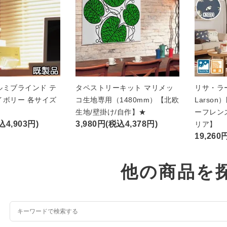
ルミブラインド テ
タペストリーキット マリメッ
リサ・ラー
イボリー 各サイズ
コ生地専用（1480mm）【北欧
Larso
★
生地/壁掛け/自作】★
ーフレン
込4,903円)
3,980円(税込4,378円)
リア】
19,260
他の商品を