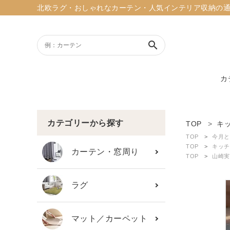
北欧ラグ・おしゃれなカーテン・人気インテリア収納の通販ショッ
search
カ
ACCOUNT MENU
ようこそ ゲスト 様
カテゴリーから探す
TOP
キ
TOP
今月と
meeting_room
person
TOP
キッチ
ログイン
新規会員登録
カーテン・窓周り
TOP
山崎実
search
ラグ
新着商品
マット／カーペット