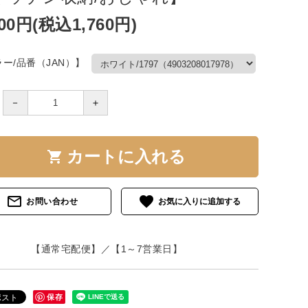
600円(税込1,760円)
ー/品番（JAN）】
－
＋
カートに入れる
shopping_cart
mail_outline
favorite
お問い合わせ
【通常宅配便】／【1～7営業日】
保存