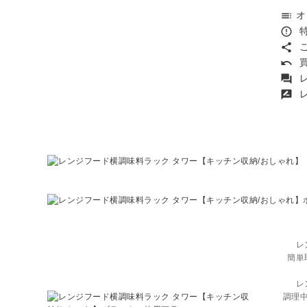
オ
toc
特
error_outline
こ
share
買
undo
レ
forum
レ
rate_review
レ
簡単
レ
調理