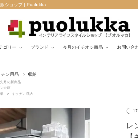
プ | Puolukka
テゴリー
ブランド
今月のイチオシ商品
お問い合
カーテン・窓周
ッチン用品
収納
マリメッコ
ラグ
山崎実業
り
先月の新商品
ン企画
業
キッチン収納
生地（ファブリ
リサ・ラーソ
ジョセフ
キッチン用品
ック）
ン
ョセフ
17
レ
【