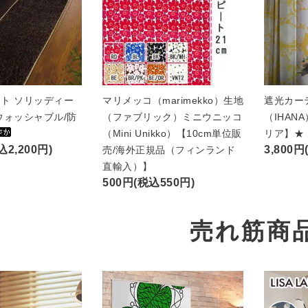
ト ソリッディー
マリメッコ（marimekko）生地
遮光カー
ウォッシャブル/防
（ファブリック）ミニウニッコ
（IHAN
（Mini Unikko）【10cm単位販
リア】★
込2,200円)
3,800円
売/海外正規品（フィンランド
直輸入）】
500円(税込550円)
売れ筋商