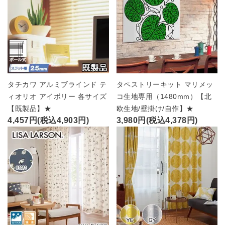
タチカワ アルミブラインド テ
タペストリーキット マリメッ
ィオリオ アイボリー 各サイズ
コ生地専用（1480mm）【北
【既製品】★
欧生地/壁掛け/自作】★
4,457円(税込4,903円)
3,980円(税込4,378円)