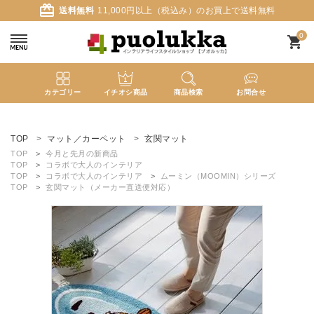
card_giftcard
送料無料
11,000円以上（税込み）のお買上で送料無料
0
shopping_cart
カテゴリー
イチオシ商品
商品検索
お問合せ
ACCOUNT MENU
ようこそ ゲスト 様
TOP
マット／カーペット
玄関マット
TOP
今月と先月の新商品
TOP
コラボで大人のインテリア
meeting_room
person
ログイン
新規会員登録
TOP
コラボで大人のインテリア
ムーミン（MOOMIN）シリーズ
TOP
玄関マット（メーカー直送便対応）
search
新着商品
カテゴリーから探す