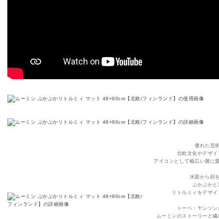
優れた芸
北欧文化やデザイ
アイコンとして幅広い層に
水面から顔
ぷかぷかと
リトルミィをデザイ
トーベ・ヤンソン
ムーミンのストーリーと繊