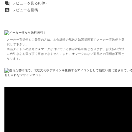
forum
レビューを見る(0件)
rate_review
レビューを投稿
メーカー直送便をご希望の方は、お会計時の配送方法選択画面でメーカー直送便を選
択して下さい。
商品タイトルの語尾に★マークが付いている物が対応可能となります。お支払い方法
に代引きをお選び頂く事はできません。また、★マークのない商品との同梱は不可と
なります。