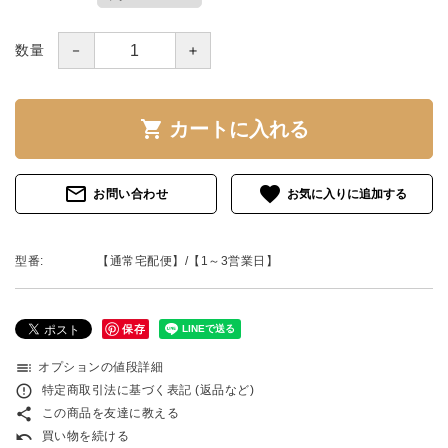
－
＋
数量
shopping_cart
カートに入れる
mail_outline
favorite
お問い合わせ
型番:
【通常宅配便】/【1～3営業日】
保存
toc
オプションの値段詳細
error_outline
特定商取引法に基づく表記 (返品など)
share
この商品を友達に教える
undo
買い物を続ける