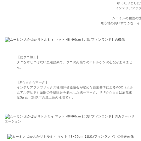
ゆったりとした
インテリアファ
ムーミンの物語の
居心地の良いすてきなライ
【防ダニ加工】
ダニを寄せつけない忌避効果で、ダニの死骸でのアレルゲンの心配がありませ
ん。
【F☆☆☆☆マーク】
インテリアファブリックス性能評価協議会が定めた自主基準によるVOC（ホル
ムアルデヒド）放散の等級区分を表示した統一マーク。 FIF☆☆☆☆は放散速
度5μｇ/m2h以下の最上位の性能です。