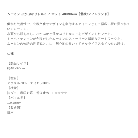
ムーミン ぷかぷかリトルミィ マット 48×90cm【北欧/フィンランド】
優れた芸術性で、北欧文化やデザインを象徴するアイコンとして幅広い層に愛されて
いるムーミン。
水面から顔を出し、ぷかぷかと浮かぶリトルミィをデザインしたマット。
トーベ・ヤンソンが創りだしたムーミンのストーリーと繊細なアートワークを。
ムーミンの物語の世界観と共に、居心地の良いすてきなライフスタイルをお届け。
仕様
【製品サイズ】
約48×90cm
【材質】
アクリル70%、ナイロン30%
【機能】
防ダニ、床暖対応、滑り止め、F☆☆☆☆
【パイル長】
12/10mm
【製造国】
日本