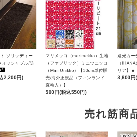
ト ソリッディー
マリメッコ（marimekko）生地
遮光カー
ウォッシャブル/防
（ファブリック）ミニウニッコ
（IHAN
（Mini Unikko）【10cm単位販
リア】★
込2,200円)
3,800円
売/海外正規品（フィンランド
直輸入）】
500円(税込550円)
売れ筋商