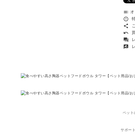
オ
toc
特
error_outline
こ
share
買
undo
レ
forum
レ
rate_review
ペット
サポー