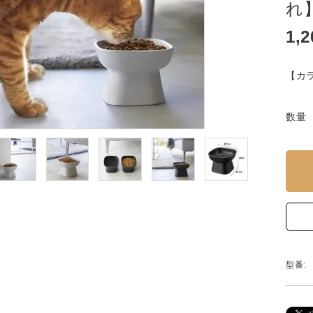
れ
1,
【カラ
数量
型番: