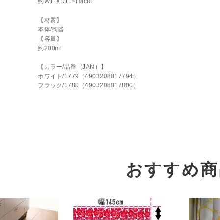
約W11×D11×H8cm
【材質】
本体/陶器
【容量】
約200ml
【カラー/品番（JAN）】
ホワイト/1779（4903208017794）
ブラック/1780（4903208017800）
おすすめ商