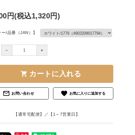
】
200円(税込1,320円)
ー/品番（JAN）】
－
＋
カートに入れる
shopping_cart
mail_outline
favorite
お問い合わせ
【通常宅配便】／【1～7営業日】