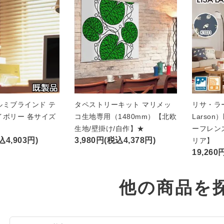
ルミブラインド テ
タペストリーキット マリメッ
リサ・ラー
イボリー 各サイズ
コ生地専用（1480mm）【北欧
Larso
★
生地/壁掛け/自作】★
ーフレン
込4,903円)
3,980円(税込4,378円)
リア】
19,260
他の商品を