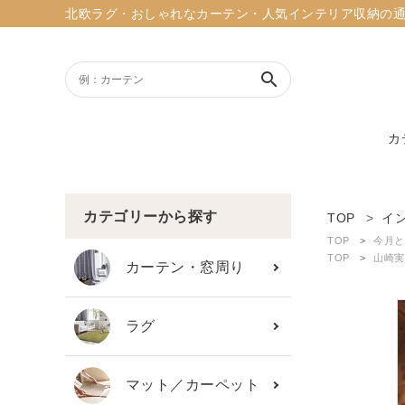
北欧ラグ・おしゃれなカーテン・人気インテリア収納の通販ショッ
search
カ
ACCOUNT MENU
ようこそ ゲスト 様
カテゴリーから探す
TOP
イ
TOP
今月と
meeting_room
person
TOP
山崎実
ログイン
新規会員登録
カーテン・窓周り
search
ラグ
新着商品
マット／カーペット