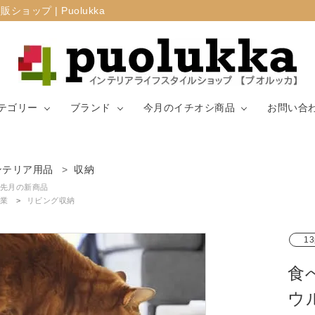
プ | Puolukka
テゴリー
ブランド
今月のイチオシ商品
お問い合
カーテン・窓周
ンテリア用品
収納
マリメッコ
ラグ
山崎実業
り
先月の新商品
業
リビング収納
生地（ファブリ
リサ・ラーソ
ジョセフ
キッチン用品
ック）
ン
ョセフ
13
食
ウ