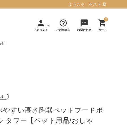
ようこそ ゲスト 様
0
person
help_outline
sms
shopping_cart
アカウント
ご利用案内
お問合わせ
カート
わせ
タフテッド ラグマット ミント
マット／カーペ
デコレ
フィンレイソ
インテリア用品
【春夏/洗える/人気】
ット
（DECOLE）
ン
毎日の暮らしに安心と快適を与え、生活
・ジ
アッシュコン
アドルノ
を楽しくしてくれるデザインラグ。
日用品
雑貨
セプト
（adorno）
pt
10,728円(税込11,801円)
べやすい高さ陶器ペットフードボ
詳しく見る
ル タワー【ペット用品/おしゃ