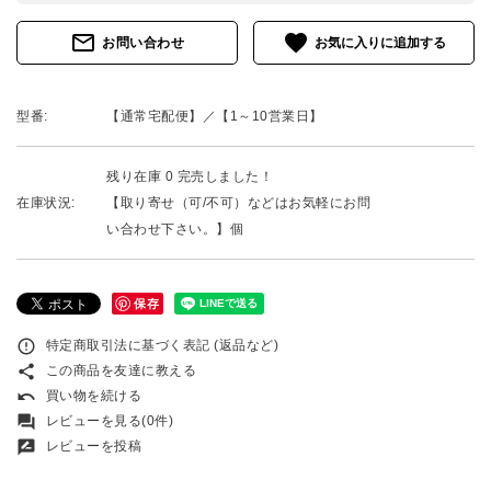
mail_outline
favorite
お問い合わせ
型番:
【通常宅配便】／【1～10営業日】
残り在庫 0 完売しました！
在庫状況:
【取り寄せ（可/不可）などはお気軽にお問
い合わせ下さい。】個
保存
error_outline
特定商取引法に基づく表記 (返品など)
share
この商品を友達に教える
undo
買い物を続ける
forum
レビューを見る(0件)
rate_review
レビューを投稿