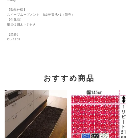
【動作仕様】
スイープムーブメント、単3乾電池×1（別売）
【付属品】
壁掛け用木ネジ付き
【型番】
CL-4159
おすすめ商品