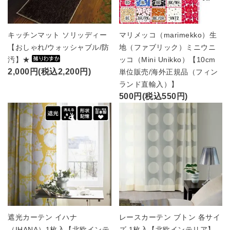
キッチンマット ソリッディー
マリメッコ（marimekko）生
【おしゃれ/ウォッシャブル/防
地（ファブリック）ミニウニ
汚】★
ッコ（Mini Unikko）【10cm
2,000円(税込2,200円)
単位販売/海外正規品（フィン
ランド直輸入）】
500円(税込550円)
遮光カーテン イハナ
レースカーテン ブトン 各サイ
（IHANA）1枚入【北欧インテ
ズ 1枚入【北欧インテリア】