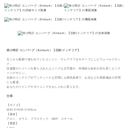
掛け時計 エンバーグ（Embark）【北欧/インテリア】
古くから船舶で使われていたエンジン・テレグラフをモチーフにしたウォールクロッ
ク。
目盛盤のイメージを取り入れたユニークな文字盤や、特徴的な短針が目を惹くビンテ
ージデザイン。
北欧のインテリアやアンティークな空間にも相性抜群で、お店などの商業施設の空間
にも最適。
あなたのリビングやダイニングをおしゃれに彩ります。
仕様
【サイズ】
W30.5×H30.5×D6cm
【素材】
アルミ、ガラス、プラスチック、MDF、スチール
【重量】
1.0kg