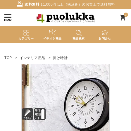
card_giftcard
送料無料
11,000円以上（税込み）のお買上で送料無料
0
shopping_cart
カテゴリー
イチオシ商品
商品検索
お問合せ
ACCOUNT MENU
ようこそ ゲスト 様
TOP
インテリア用品
掛け時計
meeting_room
person
ログイン
新規会員登録
search
新着商品
カテゴリーから探す