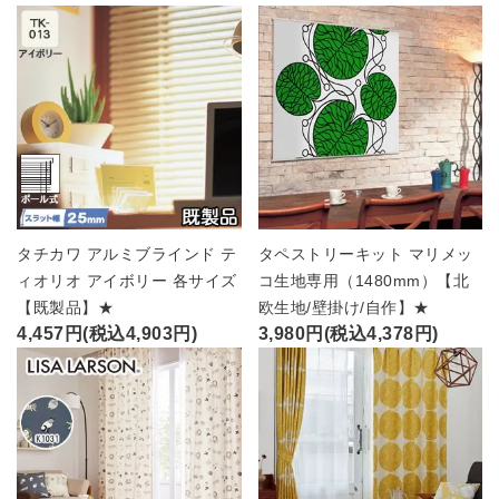
タチカワ アルミブラインド テ
タペストリーキット マリメッ
ィオリオ アイボリー 各サイズ
コ生地専用（1480mm）【北
【既製品】★
欧生地/壁掛け/自作】★
4,457円(税込4,903円)
3,980円(税込4,378円)