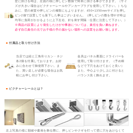
壁に掛ける時は、左図の様に押しピン数個で簡単に掛ける事ができます。（サイ
ズが大きい場合はピクチャーレールやアンカープラグを使用して下さい。）ちな
みに、壁の材質や押しピンの種類にもよりますが、450×1350mmサイズを押し
ピン2個で設置しても落下した事はございません。（押しピンの数を増やす時は
均等に負荷がかかるように上下左右、針を刺す間隔・位置に注意して下さい。）
※商品の設置により発生したけがや事故については、責任を負い兼ねます。
必ず自己責任の元でお子様の手の届かない場所への設置をお願い致します。
■
付属品と取り付け方法
当店では紐と三角吊りカン・ネジ
金具はパネル裏面にドライバーを
各2個を付属しております。お好
使用して取り付けます。（予め桐
みに合わせて御使用下さい。ま
などで下穴をあけておくと良い）
た、買い足しが必要な場合はお気
また、中心より少し上に付けると
軽にお申し付け下さい。
バランス良く飾れます。
■
ピクチャーレールとは？
左上写真の様に額縁や書画を飾る際に、押しピンやクギを打って壁に穴をあけなくて