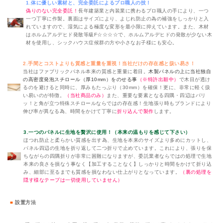
1.体に優しい素材と、完全委託によるプロ職人の技！
偽りのない完全委託！
長年建築業と内装業に携わるプロ職人の手により、一つ
一つ丁寧に作製。裏面はサイズにより、よじれ防止の為の補強をしっかりと入
れていますので、湿気による極度な変形を最小限に抑えています。また、木材
はホルムアルデヒド発散等級F☆☆☆☆で、ホルムアルデヒドの発散が少ない木
材を使用し、シックハウス症候群の方や小さなお子様にも安心。
2.手間とコストよりも質感と重量を重視！当社だけの存在感と扱い易さ！
当社はファブリックパネル本来の質感と重量に着目。
木製パネルの上に当社独自
の高密度発泡スチロール（厚10mm）をのせる事
（※特許出願中）
で木目が透け
るのを避けると同時に、厚みもたっぷり（30mm）を確保！更に、非常に軽く扱
い易いのが特徴。
（当社商品のみ）
また、重要な要素となる四隅・四辺はパリ
ッ！と角が立つ特殊スチロールならではの存在感！生地張り時もブランドにより
伸び率が異なる為、時間をかけて丁寧に
折り込んで製作
します。
3.一つのパネルに生地を贅沢に使用！（本来の温もりを感じて下さい）
ほつれ防止と柔らかい質感を出す為、生地を本来のサイズより多めにカットし、
パネル四辺の生地を折り返して二つ折りで止めています。これにより、張りを保
ちながらの四隅折りが非常に困難になりますが、委託業者ならではの処理で生地
本来の良さを損なう事なく【加工することなく】しっかりと時間をかけて折り込
み、細部に至るまでも質感を損なわない仕上がりとなっています。
（裏の処理を
隠す様なテープは一切使用していません）
■
設置方法