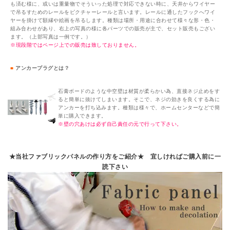
も済む様に、或いは重量物でそういった処理で対応できない時に、天井からワイヤー
で吊るすためのレールをピクチャーレールと言います。レールに通したフックへワイ
ヤーを掛けて額縁や絵画を吊るします。種類は場所・用途に合わせて様々な形・色・
組み合わせがあり、右上の写真の様に各パーツでの販売が主で、セット販売もござい
ます。（上部写真は一例です。）
※現段階ではページ上での販売は致しておりません。
■
アンカープラグとは？
石膏ボードのような中空壁は材質が柔らかい為、直接ネジ止めをす
ると簡単に抜けてしまいます。そこで、ネジの効きを良くする為に
アンカーを打ち込みます。種類は様々で、ホームセンターなどで簡
単に購入できます。
※壁の穴あけは必ず自己責任の元で行って下さい。
★当社ファブリックパネルの作り方をご紹介★ 宜しければご購入前に一
読下さい