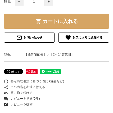
－
＋
数量
shopping_cart
カートに入れる
mail_outline
favorite
お問い合わせ
型番:
【通常宅配便】／【2～14営業日】
保存
error_outline
特定商取引法に基づく表記 (返品など)
share
この商品を友達に教える
undo
買い物を続ける
forum
レビューを見る(0件)
rate_review
レビューを投稿