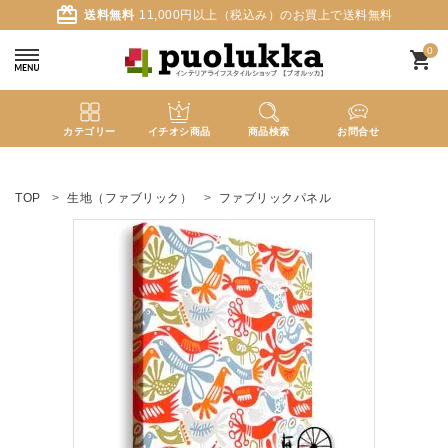
card_giftcard
送料無料
11,000円以上（税込み）のお買上で送料無料
0
shopping_cart
カテゴリー
イチオシ商品
商品検索
お問合せ
ACCOUNT MENU
ようこそ ゲスト 様
TOP
生地（ファブリック）
ファブリックパネル
meeting_room
person
ログイン
新規会員登録
search
新着商品
カテゴリーから探す