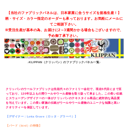
【当社のファブリックパネルは、日本家屋に合うサイズを規格生産！】
柄・サイズ・カラー指定のオーダーも承っております。お気軽にメールに
てご相談下さい。
※受注生産が基本の為、お届けに2～3週間かかる場合もございますので、
予め御了承下さい。
♪KLIPPAN（クリッパン）のファブリックパネル一覧♪
KLIPPAN（クリッパン）/ファブリックパネル/バード（bird）
450×450×30mm【北欧雑貨/北欧生地】
クリッパンのウールファブリックは先祖代々のファミリー会社で、現在5代目にまで至
っており、120年以上もの間ウールやウール産物を取り扱って来ました。この長い伝統
とスウェーデンデザイナーの一体がクリッパンのテキスタイル商品に絶対的な高品質
を与えています。この長い家族の伝統がウールやウール産物のユニークな知識と高い
クオリティーを保証しています。
【デザイナー：Lotta Grave（ロッタ・グラーベ）】
【バード（bird）の特徴】