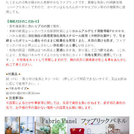
たくさんの小鳥が描かれた色鮮やかなファブリックです。素敵な色合いの綿麻生地
（ハーフリネン）ですので、カーテンはもちろんポーチやエプロン等の小物製作に使
用しても。
【当社だけのこだわり】
・長年建築業に携わる
プロの技
で製作。
・木材の材質はシックハウス症候群対策により
ホルムアルデヒド発散等級F☆☆☆☆
。
・パネル表面に
当社独自の高密度強化発泡スチロール採用（※特許出願中）で、引き
締まったボリューム感をそのままに軽量化を実現！また、木目の透けを防ぎ、
ファブ
リックパネルと呼ぶにふさわしい
存在感
のある
優しい
仕上がり。
・生地の四辺・四隅はほつれ防止と
質感
を出す為、折り返して
二つ折り止め
。（これ
により、生地はパネルサイズよりかなり余分にカット！
生地を贅沢に使用
していま
す。）
※生地をカットして作製しますので、柄の出方に個体差が生じる事をあらかじ
めご了承ください。
■
付属品
■
紐（×1）・取り付け金具とネジ（×2）（押しピンで対応できないサイズ、又はお好み
に応じて使用下さい。）
■
パネルサイズ
■
縦450×横450×厚30mm
■
注意事項
■
※設置によるけがや事故等に関しては、当店で責任を負いかねます。必ず自己責任の
元で、お子様の手の届かない場所への設置をお願い致します。