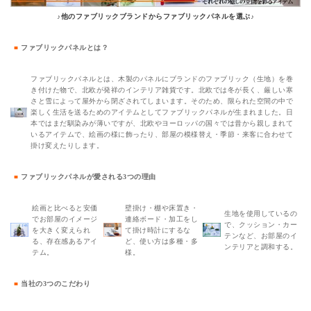
♪他のファブリックブランドからファブリックパネルを選ぶ♪
■
ファブリックパネルとは？
ファブリックパネルとは、木製のパネルにブランドのファブリック（生地）を巻
き付けた物で、北欧が発祥のインテリア雑貨です。北欧では冬が長く、厳しい寒
さと雪によって屋外から閉ざされてしまいます。そのため、限られた空間の中で
楽しく生活を送るためのアイテムとしてファブリックパネルが生まれました。日
本ではまだ馴染みが薄いですが、北欧やヨーロッパの国々では昔から親しまれて
いるアイテムで、絵画の様に飾ったり、部屋の模様替え・季節・来客に合わせて
掛け変えたりします。
■
ファブリックパネルが愛される3つの理由
絵画と比べると安価
壁掛け・棚や床置き・
生地を使用しているの
でお部屋のイメージ
連絡ボード・加工をし
で、クッション・カー
を大きく変えられ
て掛け時計にするな
テンなど、お部屋のイ
る、存在感あるアイ
ど、使い方は多種・多
ンテリアと調和する。
テム。
様。
■
当社の3つのこだわり