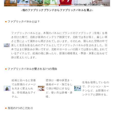
♪他のファブリックブランドからファブリックパネルを選ぶ♪
■
ファブリックパネルとは？
ファブリックパネルとは、木製のパネルにブランドのファブリック（生地）を巻
き付けた物で、北欧が発祥のインテリア雑貨です。北欧では冬が長く、厳しい寒
さと雪によって屋外から閉ざされてしまいます。そのため、限られた空間の中で
楽しく生活を送るためのアイテムとしてファブリックパネルが生まれました。日
本ではまだ馴染みが薄いですが、北欧やヨーロッパの国々では昔から親しまれて
いるアイテムで、絵画の様に飾ったり、部屋の模様替え・季節・来客に合わせて
掛け変えたりします。
■
ファブリックパネルが愛される3つの理由
絵画と比べると安価
壁掛け・棚や床置き・
生地を使用しているの
でお部屋のイメージ
連絡ボード・加工をし
で、クッション・カー
を大きく変えられ
て掛け時計にするな
テンなど、お部屋のイ
る、存在感あるアイ
ど、使い方は多種・多
ンテリアと調和する。
テム。
様。
■
当社の3つのこだわり