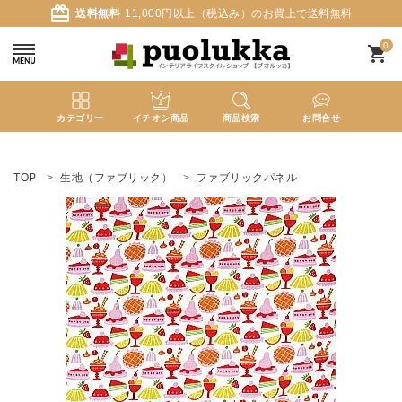
card_giftcard
送料無料
11,000円以上（税込み）のお買上で送料無料
0
shopping_cart
カテゴリー
イチオシ商品
商品検索
お問合せ
ACCOUNT MENU
ようこそ ゲスト 様
TOP
生地（ファブリック）
ファブリックパネル
meeting_room
person
ログイン
新規会員登録
search
新着商品
カテゴリーから探す