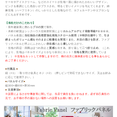
ケーキやアイスクリーム、などのスイートが生地一面に描かれたかわいいデザイン。
ピンクを基調とした色合いがプラスされ、明るく甘いイメージを与えてくれます。綿
麻生地（ハーフリネン）のしっかりとした生地なので、カフェカーテンやエプロンな
どにもおすすめです。
【当社だけのこだわり】
・長年建築業に携わる
プロの技
で製作。
・木材の材質はシックハウス症候群対策により
ホルムアルデヒド発散等級F☆☆☆☆
。
・パネル表面に
当社独自の高密度強化発泡スチロール採用（※特許出願中）で、引き
締まったボリューム感をそのままに軽量化を実現！また、木目の透けを防ぎ、
ファブ
リックパネルと呼ぶにふさわしい
存在感
のある
優しい
仕上がり。
・生地の四辺・四隅はほつれ防止と
質感
を出す為、折り返して
二つ折り止め
。（これ
により、生地はパネルサイズよりかなり余分にカット！
生地を贅沢に使用
していま
す。）
※生地をカットして作製しますので、柄の出方に個体差が生じる事をあらかじ
めご了承ください。
■
付属品
■
紐（×1）・取り付け金具とネジ（×2）（押しピンで対応できないサイズ、又はお好み
に応じて使用下さい。）
■
パネルサイズ
■
縦300×横600×厚30mm
■
注意事項
■
※設置によるけがや事故等に関しては、当店で責任を負いかねます。必ず自己責任の
元で、お子様の手の届かない場所への設置をお願い致します。