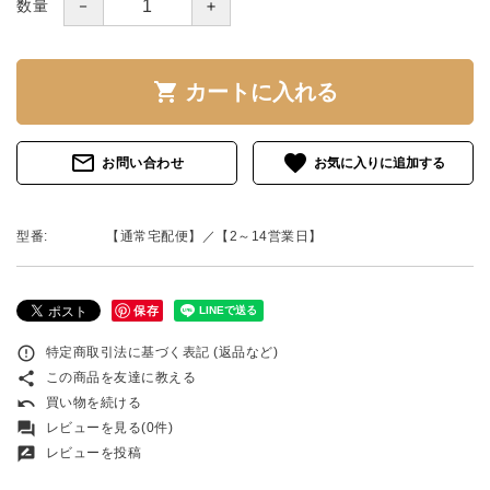
－
＋
数量
shopping_cart
カートに入れる
mail_outline
favorite
お問い合わせ
型番:
【通常宅配便】／【2～14営業日】
保存
error_outline
特定商取引法に基づく表記 (返品など)
share
この商品を友達に教える
undo
買い物を続ける
forum
レビューを見る(0件)
rate_review
レビューを投稿