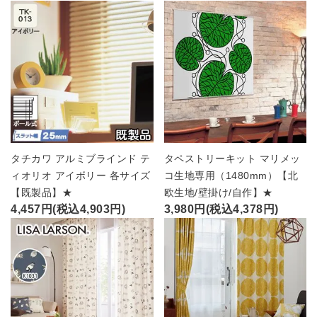
タチカワ アルミブラインド テ
タペストリーキット マリメッ
ィオリオ アイボリー 各サイズ
コ生地専用（1480mm）【北
【既製品】★
欧生地/壁掛け/自作】★
4,457円(税込4,903円)
3,980円(税込4,378円)