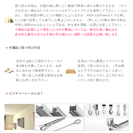
壁に掛ける時は、左図の様に押しピン数個で簡単に掛ける事ができます。（サイ
ズが大きい場合はピクチャーレールやアンカープラグを使用して下さい。）ちな
みに、壁の材質や押しピンの種類にもよりますが、450×1350mmサイズを押し
ピン2個で設置しても落下した事はございません。（押しピンの数を増やす時は
均等に負荷がかかるように上下左右、針を刺す間隔・位置に注意して下さい。）
※商品の設置により発生したけがや事故については、責任を負い兼ねます。
必ず自己責任の元でお子様の手の届かない場所への設置をお願い致します。
■
付属品と取り付け方法
当店では紐と三角吊りカン・ネジ
金具はパネル裏面にドライバーを
各2個を付属しております。お好
使用して取り付けます。（予め桐
みに合わせて御使用下さい。ま
などで下穴をあけておくと良い）
た、買い足しが必要な場合はお気
また、中心より少し上に付けると
軽にお申し付け下さい。
バランス良く飾れます。
■
ピクチャーレールとは？