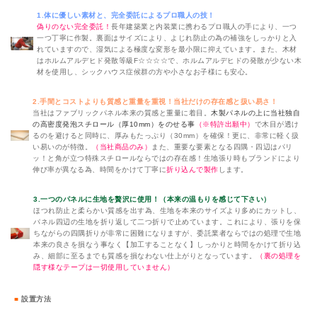
1.体に優しい素材と、完全委託によるプロ職人の技！
偽りのない完全委託！
長年建築業と内装業に携わるプロ職人の手により、一つ
一つ丁寧に作製。裏面はサイズにより、よじれ防止の為の補強をしっかりと入
れていますので、湿気による極度な変形を最小限に抑えています。また、木材
はホルムアルデヒド発散等級F☆☆☆☆で、ホルムアルデヒドの発散が少ない木
材を使用し、シックハウス症候群の方や小さなお子様にも安心。
2.手間とコストよりも質感と重量を重視！当社だけの存在感と扱い易さ！
当社はファブリックパネル本来の質感と重量に着目。
木製パネルの上に当社独自
の高密度発泡スチロール（厚10mm）をのせる事
（※特許出願中）
で木目が透け
るのを避けると同時に、厚みもたっぷり（30mm）を確保！更に、非常に軽く扱
い易いのが特徴。
（当社商品のみ）
また、重要な要素となる四隅・四辺はパリ
ッ！と角が立つ特殊スチロールならではの存在感！生地張り時もブランドにより
伸び率が異なる為、時間をかけて丁寧に
折り込んで製作
します。
3.一つのパネルに生地を贅沢に使用！（本来の温もりを感じて下さい）
ほつれ防止と柔らかい質感を出す為、生地を本来のサイズより多めにカットし、
パネル四辺の生地を折り返して二つ折りで止めています。これにより、張りを保
ちながらの四隅折りが非常に困難になりますが、委託業者ならではの処理で生地
本来の良さを損なう事なく【加工することなく】しっかりと時間をかけて折り込
み、細部に至るまでも質感を損なわない仕上がりとなっています。
（裏の処理を
隠す様なテープは一切使用していません）
■
設置方法