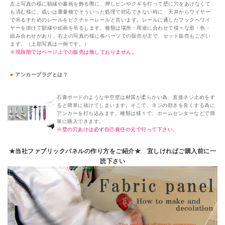
左上写真の様に額縁や書画を飾る際に、押しピンやクギを打って壁に穴をあけなくて
も済む様に、或いは重量物でそういった処理で対応できない時に、天井からワイヤー
で吊るすためのレールをピクチャーレールと言います。レールに通したフックへワイ
ヤーを掛けて額縁や絵画を吊るします。種類は場所・用途に合わせて様々な形・色・
組み合わせがあり、右上の写真の様に各パーツでの販売が主で、セット販売もござい
ます。（上部写真は一例です。）
※現段階ではページ上での販売は致しておりません。
■
アンカープラグとは？
石膏ボードのような中空壁は材質が柔らかい為、直接ネジ止めをす
ると簡単に抜けてしまいます。そこで、ネジの効きを良くする為に
アンカーを打ち込みます。種類は様々で、ホームセンターなどで簡
単に購入できます。
※壁の穴あけは必ず自己責任の元で行って下さい。
★当社ファブリックパネルの作り方をご紹介★ 宜しければご購入前に一
読下さい