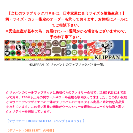
【当社のファブリックパネルは、日本家屋に合うサイズを規格生産！】
柄・サイズ・カラー指定のオーダーも承っております。お気軽にメールに
てご相談下さい。
※受注生産が基本の為、お届けに2～3週間かかる場合もございますので、
予め御了承下さい。
♪KLIPPAN（クリッパン）のファブリックパネル一覧♪
KLIPPAN（クリッパン）/ファブリックパネル/デザート（DESSERT）
300×600×30mm【北欧雑貨/北欧生地】
クリッパンのウールファブリックは先祖代々のファミリー会社で、現在5代目にまで至
っており、120年以上もの間ウールやウール産物を取り扱って来ました。この長い伝統
とスウェーデンデザイナーの一体がクリッパンのテキスタイル商品に絶対的な高品質
を与えています。この長い家族の伝統がウールやウール産物のユニークな知識と高い
クオリティーを保証しています。
【デザイナー：BENGT&LOTTA （ベングト&ロッタ）】
【デザート（DESSERT）の特徴】