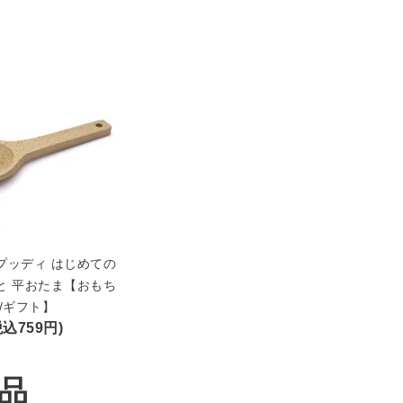
プッディ はじめての
と 平おたま【おもち
/ギフト】
税込759円)
品