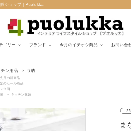
プ | Puolukka
テゴリー
ブランド
今月のイチオシ商品
お問い合
カーテン・窓周
ッチン用品
収納
マリメッコ
ラグ
山崎実業
り
先月の新商品
定のセール商品
ン企画
生地（ファブリ
リサ・ラーソ
ジョセフ
キッチン用品
業
キッチン収納
ック）
ン
ョセフ
23
ま