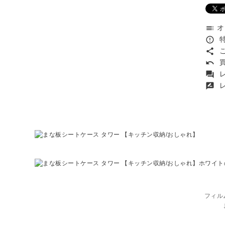
オ
toc
特
error_outline
こ
share
買
undo
レ
forum
レ
rate_review
フィル