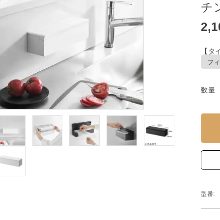
チ
2,
【タイ
数量
型番: