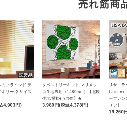
売れ筋商
ルミブラインド テ
タペストリーキット マリメッ
リサ・ラー
イボリー 各サイズ
コ生地専用（1480mm）【北欧
Larso
★
生地/壁掛け/自作】★
ーフレン
込4,903円)
3,980円(税込4,378円)
リア】
19,260