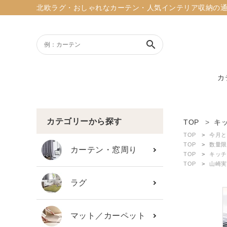
北欧ラグ・おしゃれなカーテン・人気インテリア収納の通販ショッ
search
カ
ACCOUNT MENU
ようこそ ゲスト 様
カテゴリーから探す
TOP
キ
TOP
今月と
meeting_room
person
TOP
数量限
ログイン
新規会員登録
カーテン・窓周り
TOP
キッチ
TOP
山崎実
search
ラグ
新着商品
マット／カーペット