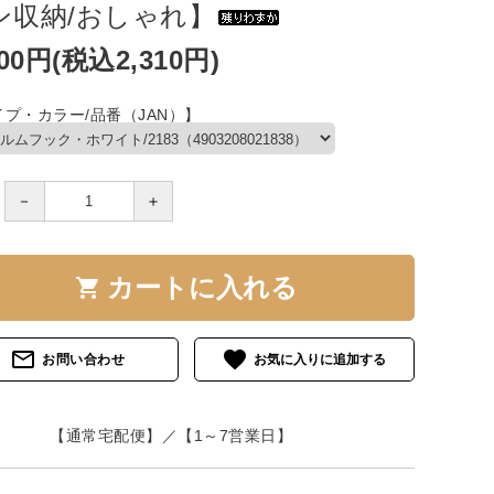
ン収納/おしゃれ】
100円(税込2,310円)
プ・カラー/品番（JAN）】
－
＋
カートに入れる
shopping_cart
mail_outline
favorite
お問い合わせ
【通常宅配便】／【1～7営業日】