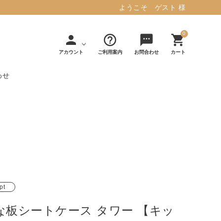
ようこそ ゲスト 様
0
person
help_outline
sms
shopping_cart
アカウント
ご利用案内
お問合わせ
カート
わせ
タフテッド ラグマット ミント
マット／カーペ
デコレ
フィンレイソ
インテリア用品
【春夏/洗える/人気】
ット
（DECOLE）
ン
毎日の暮らしに安心と快適を与え、生活
・ジ
アッシュコン
アドルノ
を楽しくしてくれるデザインラグ。
日用品
雑貨
セプト
（adorno）
10,728円(税込11,801円)
pt
詳しく見る
な板シートケース タワー 【キッ