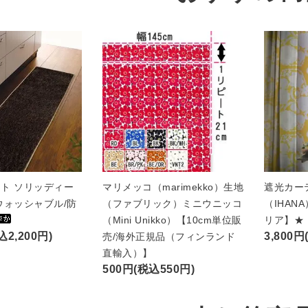
ト ソリッディー
マリメッコ（marimekko）生地
遮光カー
ウォッシャブル/防
（ファブリック）ミニウニッコ
（IHAN
（Mini Unikko）【10cm単位販
リア】★
込2,200円)
3,800円
売/海外正規品（フィンランド
直輸入）】
500円(税込550円)